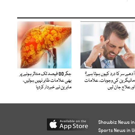
آدھے سر کا درد کیوں ہوتا ہے؟
جگر 80 فیصد تک متاثر ہونے پر
مائیگرین کی وجوہات، علامات
بھی علامات ظاہر نہیں ہوتیں،
اور علاج جان لیں
ماہرین نے خبردار کردیا
Showbiz News in
Sports News in U