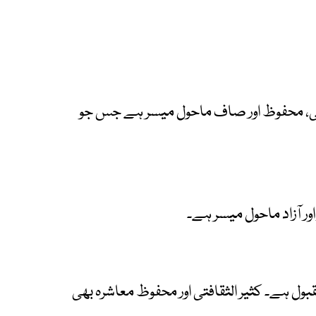
رتی، محفوظ اور صاف ماحول میسر ہے جس جو
اور آزاد ماحول میسر ہے۔
ول ہے۔ کثیر الثقافتی اور محفوظ معاشرہ بھی