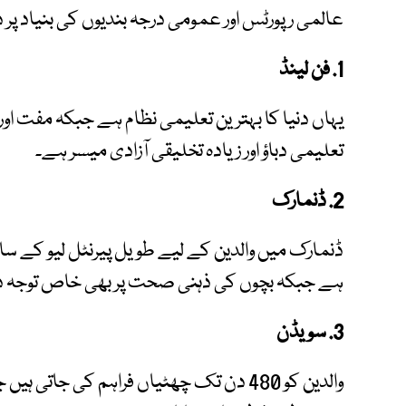
عالمی رپورٹس اور عمومی درجہ بندیوں کی بنیاد پر
1. فن لینڈ
یہاں دنیا کا بہترین تعلیمی نظام ہے جبکہ مفت او
تعلیمی دباؤ اور زیادہ تخلیقی آزادی میسر ہے۔
2. ڈنمارک
ڈنمارک میں والدین کے لیے طویل پیرنٹل لیو کے س
ہے جبکہ بچوں کی ذہنی صحت پر بھی خاص توجہ د
3. سویڈن
والدین کو 480 دن تک چھٹیاں فراہم کی جاتی