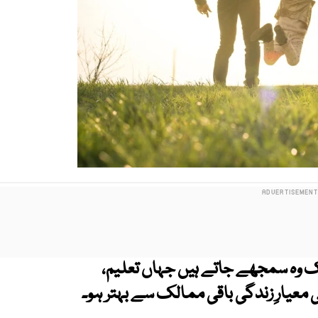
ک وہ سمجھے جاتے ہیں جہاں تعلیم،
عیارِ زندگی باقی ممالک سے بہتر ہو۔