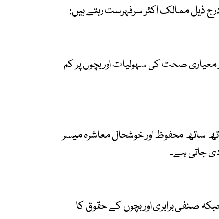
 درج ذیل ممالک اکثر سرفہرست رہتے ہیں:
ر معیاری صحت کی سہولیات اور بچوں پر کم
اتھ ساتھ محفوظ اور خوشحال معاشرہ میسر
ی جاتی ہے۔
 ہیں جبکہ صنفی برابری اور بچوں کے حقوق کا