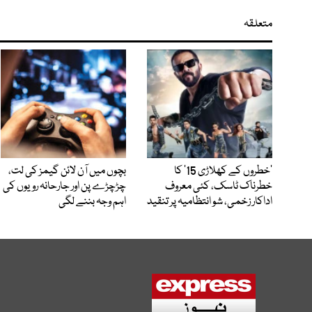
متعلقہ
’خطروں کے کھلاڑی 15‘ کا
بچوں میں آن لائن گیمز کی لت،
خطرناک ٹاسک، کئی معروف
چڑچڑے پن اور جارحانہ رویوں کی
اداکار زخمی، شو انتظامیہ پر تنقید
اہم وجہ بننے لگی