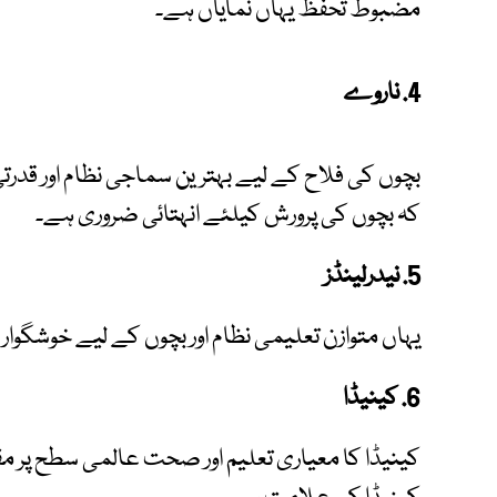
مضبوط تحفظ یہاں نمایاں ہے۔
4. ناروے
بچوں کی فلاح کے لیے بہترین سماجی نظام اور قد
کہ بچوں کی پرورش کیلئے انہتائی ضروری ہے۔
5. نیدرلینڈز
یہاں متوازن تعلیمی نظام اور بچوں کے لیے خوشگوار 
6. کینیڈا
کینیڈا کا معیاری تعلیم اور صحت عالمی سطح پر مقب