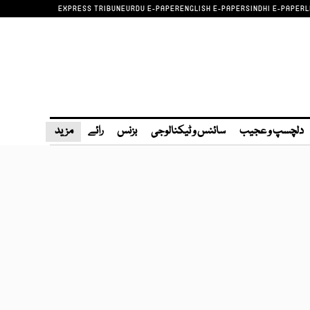
EXPRESS TRIBUNE
URDU E-PAPER
ENGLISH E-PAPER
SINDHI E-PAPER
L
دلچسپ و عجیب
سائنس و ٹیکنالوجی
بزنس
رائے
مزید