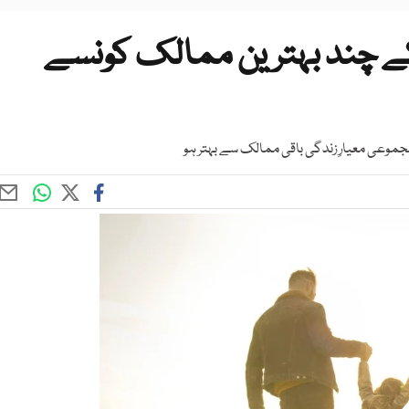
کے چند بہترین ممالک کونسے
موعی معیارِ زندگی باقی ممالک سے بہتر ہو