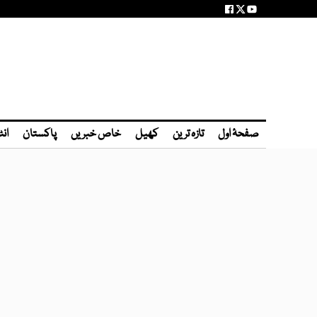
صفحۂ اول
تازہ ترین
کھیل
خاص خبریں
پاکستان
انٹ