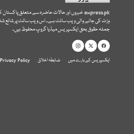
express.pk
خبروں اور حالات حاضرہ سے متعلق پاکستان 
وزٹ کی جانے والی ویب سائٹ ہے۔ اس ویب سائٹ پر شائع شدہ
جملہ حقوق بحق ایکسپریس میڈیا گروپ محفوظ ہیں۔
ایکسپریس کے بارے میں
ضابطہ اخلاق
Privacy Policy