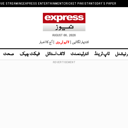
IVE STREAMING
EXPRESS ENTERTAINMENT
CRICKET PAKISTAN
TODAY'S PAPER
AUGUST 06, 2026
اشتہار لگائیں |
لائیو ٹی وی
| آج کا اخبار
ر نیشنل
ٹاپ ٹرینڈ
انٹرٹینمنٹ
لائف اسٹائل
فیکٹ چیک
صحت