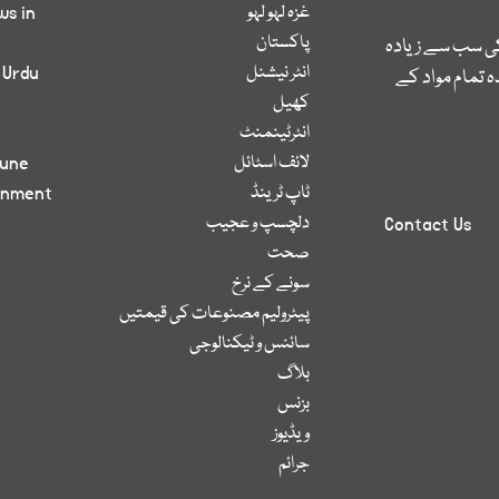
غزہ لہو لہو
ws in
پاکستان
کی سب سے زیادہ
انٹر نیشنل
 Urdu
 تمام مواد کے
کھیل
انٹرٹینمنٹ
لائف اسٹائل
bune
ٹاپ ٹرینڈ
inment
دلچسپ و عجیب
Contact Us
صحت
سونے کے نرخ
پیٹرولیم مصنوعات کی قیمتیں
سائنس و ٹیکنالوجی
بلاگ
بزنس
ویڈیوز
جرائم