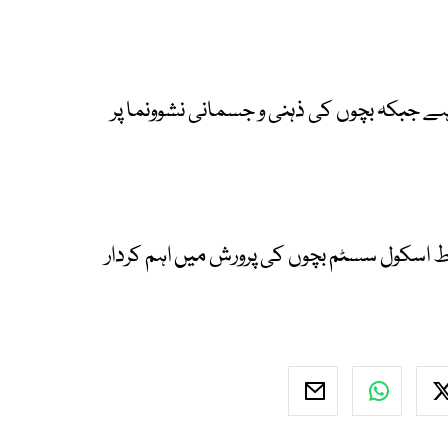
 ہے جبکہ بچوں کی ذہنی و جسمانی نشوونما پر
وط اسکول سسٹم بچوں کی پرورش میں اہم کردار