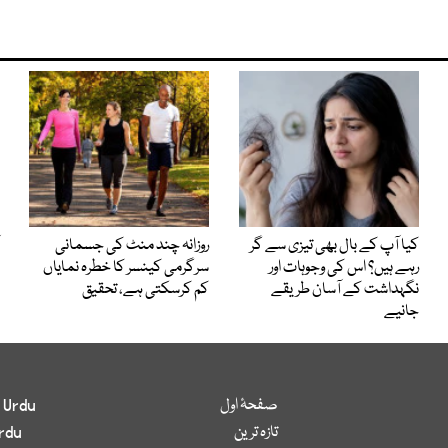
کیا آپ کے بال بھی تیزی سے گر
روزانہ چند منٹ کی جسمانی
رہے ہیں؟ اس کی وجوہات اور
سرگرمی کینسر کا خطرہ نمایاں
نگہداشت کے آسان طریقے
کم کرسکتی ہے، تحقیق
جانیے
صفحۂ اول
 Urdu
تازہ ترین
rdu