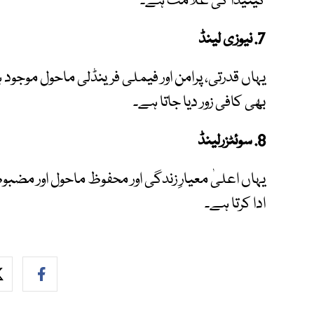
کینیڈا کی علامت ہے۔
7. نیوزی لینڈ
یہاں قدرتی، پرامن اور فیملی فرینڈلی ماحول موجود
بھی کافی زور دیا جاتا ہے۔
8. سوئٹزرلینڈ
یہاں اعلیٰ معیارِ زندگی اور محفوظ ماحول اور مضب
ادا کرتا ہے۔