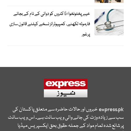
خیبرپختونخوا؛ ڈاکٹروں کو دوائی کے نام کے بجائے
فارمولہ لکھنے، کمپیوٹرائز نسخے کیلئے قانون سازی
پرغور
express.pk
خبروں اور حالات حاضرہ سے متعلق پاکستان کی
سب سے زیادہ وزٹ کی جانے والی ویب سائٹ ہے۔ اس ویب سائٹ
پر شائع شدہ تمام مواد کے جملہ حقوق بحق ایکسپریس میڈیا