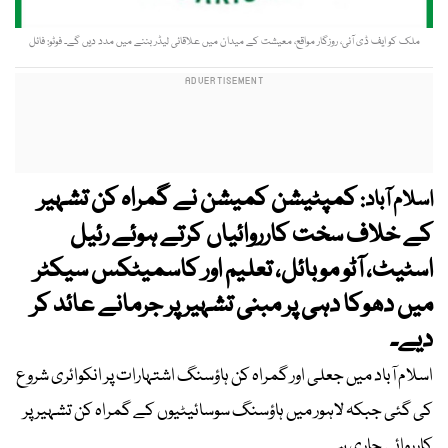
ملک کو ایف ڈی آئی، روزگار مواقع، معیشت کے میدان میں علاقائی لیڈر بننے میں مدد دیں گے۔ فوٹو: فائل
کمپٹیشن کمیشن نے گمراہ کن تشہیر
اسلام آباد:
کے خلاف سخت کارروائیاں کرتے ہوئے رئیل
اسٹیٹ، آٹو موبائل، تعلیم اور کاسمیٹکس سیکٹر
میں دھوکا دہی پر مبنی تشہیر پر جرمانے عائد کر
دیے۔
اسلام آباد میں جعلی اور گمراہ کن ہاؤسنگ اشتہارات پر انکوائری شروع
کی گئی جبکہ لاہور میں ہاؤسنگ سوسائیٹیوں کے گمراہ کن تشہیر پر
کارروائی جاری ہے۔