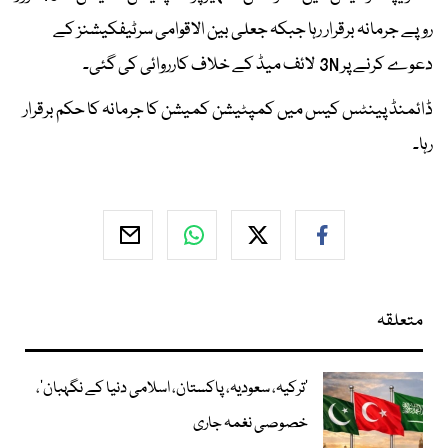
روپے جرمانہ برقرار رہا جبکہ جعلی بین الاقوامی سرٹیفکیشنز کے
دعوے کرنے پر 3N لائف میڈ کے خلاف کارروائی کی گئی۔
ڈائمنڈ پینٹس کیس میں کمپٹیشن کمیشن کا جرمانہ کا حکم برقرار
رہا۔
متعلقہ
‘ترکیہ، سعودیہ، پاکستان، اسلامی دنیا کے نگہبان’،
خصوصی نغمہ جاری