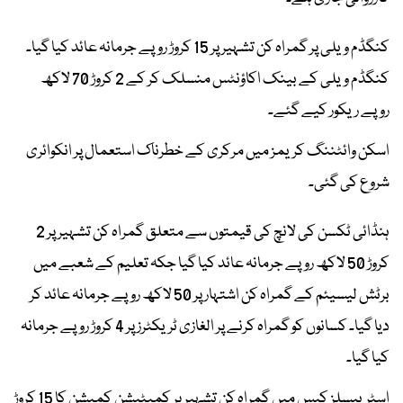
کنگڈم ویلی پر گمراہ کن تشہیر پر 15 کروڑ روپے جرمانہ عائد کیا گیا۔
کنگڈم ویلی کے بینک اکاؤنٹس منسلک کر کے 2 کروڑ 70 لاکھ
روپے ریکور کیے گئے۔
اسکن وائٹننگ کریمز میں مرکری کے خطرناک استعمال پر انکوائری
شروع کی گئی۔
ہنڈائی ٹکسن کی لانچ کی قیمتوں سے متعلق گمراہ کن تشہیر پر 2
کروڑ 50 لاکھ روپے جرمانہ عائد کیا گیا جکہ تعلیم کے شعبے میں
برٹش لیسیئم کے گمراہ کن اشتہار پر 50 لاکھ روپے جرمانہ عائد کر
دیا گیا۔ کسانوں کو گمراہ کرنے پر الغازی ٹریکٹرز پر 4 کروڑ روپے جرمانہ
کیا گیا۔
اسٹریپسلز کیس میں گمراہ کن تشہیر پر کمپٹیشن کمیشن کا 15 کروڑ