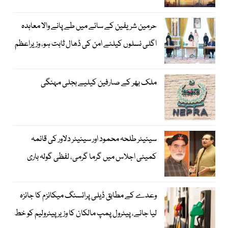
حرمین شریفین کے سائے میں طے پانے والا معاہدہ
اگلی نسلوں کیلئے امن کی ڈھال ثابت ہو، وزیراعظم
ملک بھر کے صارفین کیلیے بجلی مہنگی
سینیٹر طلحہ محمود اور سینیٹر دلاور کی قائمہ
کمیٹی اجلاس میں گرما گرمی، لفظی گولہ باری
وعدے کے مطابق ڈیلی پرائسنگ میکانزم کا جائزہ
لیا جائے، پیٹرول پمپ مالکان کا وزیرپیٹرولیم کو خط