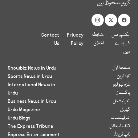
گروپ محفوظ ہیں۔
ایکسپریس
ضابطہ
Privacy
Contact
کے بارے
اخلاق
Policy
Us
میں
صفحۂ اول
Showbiz News in Urdu
تازہ ترین
Sports News in Urdu
غزہ لہو لہو
International News in
پاکستان
Urdu
انٹر نیشنل
Business News in Urdu
کھیل
Urdu Magazine
انٹرٹینمنٹ
Urdu Blogs
لائف اسٹائل
The Express Tribune
ٹاپ ٹرینڈ
Express Entertainment