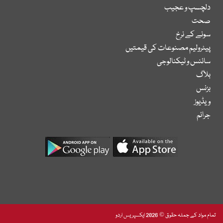
دلچسپ و عجیب
صحت
سونے کے نرخ
پیٹرولیم مصنوعات کی قیمتیں
سائنس و ٹیکنالوجی
بلاگ
بزنس
ویڈیوز
جرائم
تمام مواد کے جملہ حقوق © 2026 ایکسپریس اردو