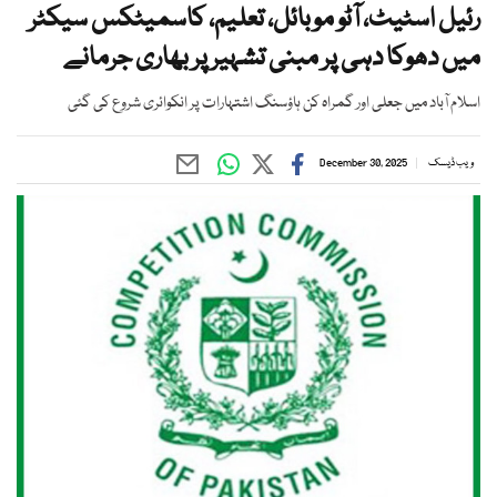
رئیل اسٹیٹ، آٹو موبائل، تعلیم، کاسمیٹکس سیکٹر
میں دھوکا دہی پر مبنی تشہیر پر بھاری جرمانے
اسلام آباد میں جعلی اور گمراہ کن ہاؤسنگ اشتہارات پر انکوائری شروع کی گئی
ویب ڈیسک
December 30, 2025