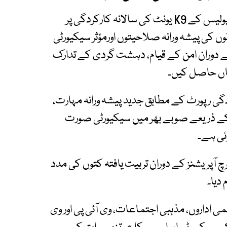
انسپکٹر جنرل آف پولیس خیبر پختونخوا نے صوبائی پولیس کے K9 یونٹ کی سالانہ کارکردگی پر
وں کی پیشہ ورانہ صلاحیتوں اورمؤثر سیکیورٹی
 کے دوران امن کے قیام، دہشت گردی کے تدارک
اں حاصل کیں۔
 کی سالانہ کارکردگی رپورٹ کے مطابق جدید پیشہ ورانہ مہارت،
ات کے ذریعے صوبے بھر میں سیکیورٹی صورت
ئی ہے۔
ے بم ڈسپوزل اور سرچ آپریشنز کے دوران تربیت یافتہ کتوں کی مدد
دیا۔
می اداروں، مذہبی اجتماعات، وی آئی پی اور وی