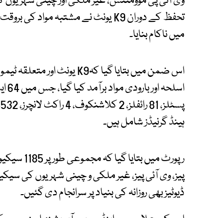
وی آئی پی موومنٹس، غیر ملکی اور چینی شہریوں ک
تحفظ کے دوران K9 یونٹ نے مشتبہ مواد
میں ناکام بنایا۔
اس ضمن میں بتایا گیا کہK9 یو
ہینڈ گرنیڈز شامل ہیں۔
رپورٹ میں بت
پیز، وی آئی پیز، غیر ملکی و چینی شہریوں کی سی
ڈیوٹیز بھی روزانہ کی بنیاد پر سرانجام دی گئیں۔