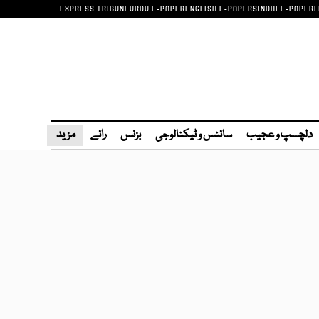
EXPRESS TRIBUNE
URDU E-PAPER
ENGLISH E-PAPER
SINDHI E-PAPER
L
دلچسپ و عجیب
سائنس و ٹیکنالوجی
بزنس
رائے
مزید