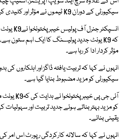
اس کے علاوہ سرچ اینڈ سویپ آپریشنز، اسنیپ چیک
سیکیورٹی کے دوران K9 ٹیموں نے مؤثر اور کلیدی کردار ادا کیا۔
انسپکٹر جنر
کہ K9 یونٹ جدید پولیسنگ کا ایک اہم ستون 
مؤثر کردار ادا کر رہا ہے۔
انہوں نے کہا کہ تربیت یافتہ ڈاگز اور اہلکاروں ک
سیکیورٹی کو مزید مضبوط بنایا گیا ہے۔
آئی جی پی خی
کو مزید بہتر بناتے ہوئے جدید تربیت اور سہولیات 
یقینی بنائے۔