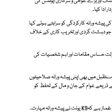
نگ اور بڑے عوامی و سرکاری ایونٹس کی
ل آف پولیس خیبر پختونخوا نےK9 یونٹ کی پیشہ ورانہ کارکردگی کو سراہتے ہوئے کہا
ہے، جو دہشت گردی اور تخریب کاری کے خلاف
ی بدولت حساس مقامات اور اہم شخصیات کی
بر پختونخوا نے ہدایت کی کہK9 یونٹ مستقبل میں بھی اپنی پیشہ ورانہ صلاحیتوں
کے ذریعے عوام کے جان و مال کے تحفظ کو
انہوں نے کہا کہ سالانہ کارکردگی رپورٹ اس امر کی غماز ہے کہK9 یونٹ نے پیشہ ورانہ مہارت،