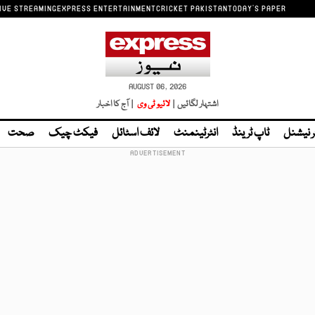
IVE STREAMING
EXPRESS ENTERTAINMENT
CRICKET PAKISTAN
TODAY'S PAPER
AUGUST 06, 2026
اشتہار لگائیں |
لائیو ٹی وی
| آج کا اخبار
ر نیشنل
ٹاپ ٹرینڈ
انٹرٹینمنٹ
لائف اسٹائل
فیکٹ چیک
صحت