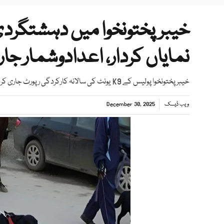
خیبرپختونخوا میں دہشتگردی
نمایاں کردار، اعدادوشمار جا
خیبرپختونخوا پولیس کے K9 یونٹ کی سالانہ کارکردگی رپورٹ جاری کردی گئی اور آئی جی کے پی نے اطمینان کا اظہار کیا
ویب ڈیسک
December 30, 2025