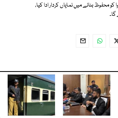
و محفوظ بنانے میں نمایاں کردار ادا کیا،
 گا۔