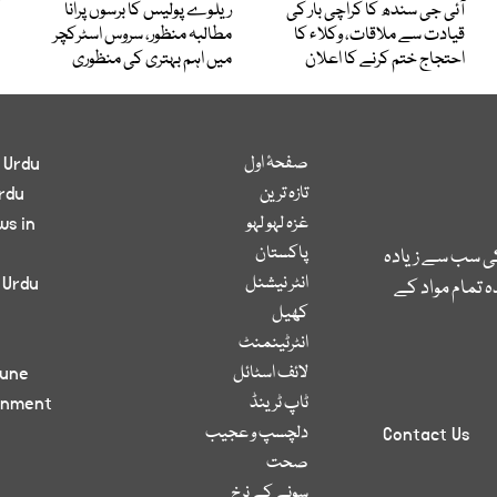
آئی جی سندھ کا کراچی بار کی
ریلوے پولیس کا برسوں پرانا
قیادت سے ملاقات، وکلاء کا
مطالبہ منظور، سروس اسٹرکچر
احتجاج ختم کرنے کا اعلان
میں اہم بہتری کی منظوری
صفحۂ اول
 Urdu
تازہ ترین
rdu
غزہ لہو لہو
ws in
پاکستان
کی سب سے زیادہ
انٹر نیشنل
 Urdu
 تمام مواد کے
کھیل
انٹرٹینمنٹ
لائف اسٹائل
bune
ٹاپ ٹرینڈ
inment
دلچسپ و عجیب
Contact Us
صحت
سونے کے نرخ