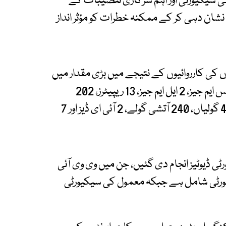
ی سیکیورٹی اور اہم سرکاری تنصیبات کے
 کی بروقت نشان دہی کر کے ممکنہ خطرات کو مؤثر انداز
نٹ اور متعلقہ ٹیموں کی کارروائیوں کے نتیجے میں بڑی مقدار میں
اسلحہ اور بارودی مواد برآمد کیا گیا، جس میں 64 ایس ایم جیز، 2 ایل ایم جیز، 13 ریپیٹرز، 202
پسٹلز، 81 رائفلز، 2 کلاشنکوف، 4 راکٹ لانچرز، 4532 گولیاں، 240 آتشی گولے، 2 آئی ای ڈیز اور 7
ایا گیا کہ مجموعی طور پر 1185 سیکیورٹی ڈیوٹیز انجام دی گئیں، جن میں وی وی آئی
کیورٹی شامل ہے جبکہ معمول کی سیکیورٹی