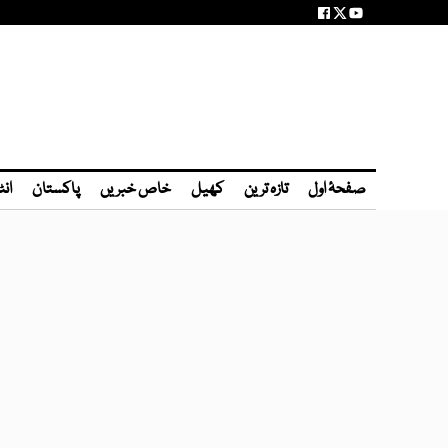
صفحۂ اول
تازہ ترین
کھیل
خاص خبریں
پاکستان
انٹ