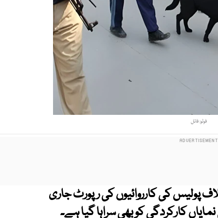
فوٹو: فائل
ف پولیس کی کارروائیوں کی رپورٹ جاری
ایاں کارکردگی کو بھی سراہا گیا ہے۔