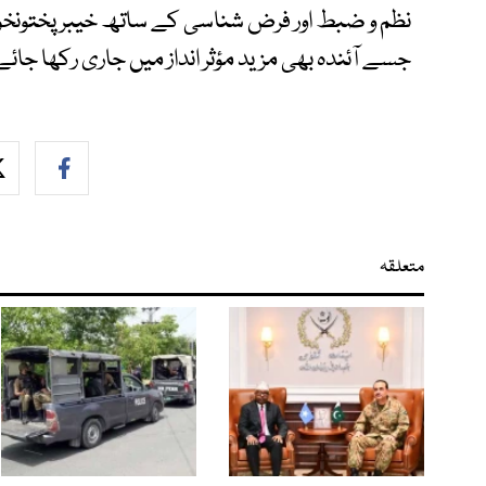
نظم و ضبط اور فرض شناسی کے ساتھ خیبر پختونخوا ک
جسے آئندہ بھی مزید مؤثر انداز میں جاری رکھا جائے
متعلقہ