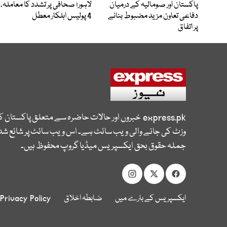
پاکستان اور صومالیہ کے درمیان
لاہور؛ صحافی پر تشدد کا معاملہ،
دفاعی تعاون مزید مضبوط بنانے
4 پولیس اہلکار معطل
پر اتفاق
express.pk
خبروں اور حالات حاضرہ سے متعلق پاکستان 
وزٹ کی جانے والی ویب سائٹ ہے۔ اس ویب سائٹ پر شائع شدہ
جملہ حقوق بحق ایکسپریس میڈیا گروپ محفوظ ہیں۔
ایکسپریس کے بارے میں
ضابطہ اخلاق
Privacy Policy