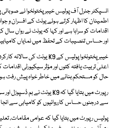
اطمینان کا اظہار کرتے ہوئے یونٹ کے افسران و جوان
اقدامات کو سراہا ہے اور کہا کہ یونٹ نے رواں سال
اور حساس تنصیبات کے تحفظ میں نمایاں کامیابی
خیبرپختونخوا پولیس کے K9 یونٹ
اعلیٰ تربیت یافتہ کتوں اور مؤثر سیکیورٹی اقدام
حال کو مستحکم بنانے میں خاطر خواہ پیش رفت ہو
رپورٹ میں بتایا گیا کہ K9 یونٹ ن
سے درجنوں حساس کارروائیوں کو کامیابی سے انجام 
پولیس رپورٹ میں بتایا گیا کہ عوامی مقامات، تعلی