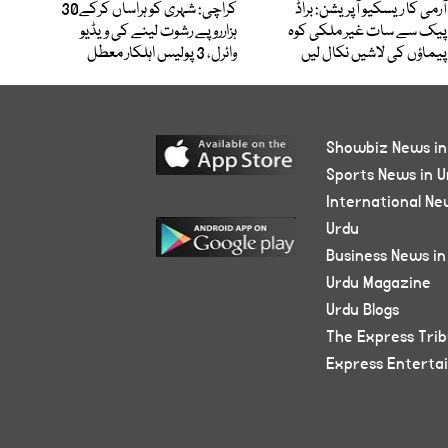
آرمی کا ریسکیو آپریشن: براڈ
کراچی: شہری کو ہراساں کرکے30
پیک سے سات غیر ملکی کوہ
ہزارروپے رشوت لینے کی ویڈیو
پیماؤں کی لاشیں نکال لیں
وائرل، 3 پولیس اہلکار معطل
Showbiz News in
Sports News in U
International Ne
Urdu
Business News in
Urdu Magazine
Urdu Blogs
The Express Tri
Express Enterta