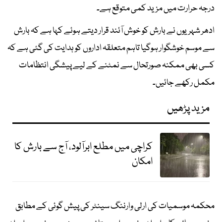
درجہ حرارت میں مزید کمی متوقع ہے۔
ادھر شہریوں نے بارش کو خوش آئند قرار دیتے ہوئے کہا ہے کہ بارش
سے موسم خوشگوار ہوگیا تاہم متعلقہ اداروں کو ہدایت کی گئی ہے کہ
کسی بھی ممکنہ صورتحال سے نمٹنے کے لیے پیشگی انتظامات
مکمل رکھے جائیں۔
مزید پڑھیں
کراچی میں مطلع ابرآلود، آج سے بارش کا
امکان
محکمہ موسمیات کی ارلی وارننگ سینٹر کی پیش گوئی کے مطابق