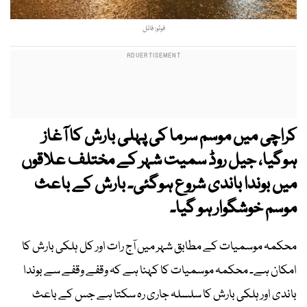
فوٹو: فائل
کراچی میں موسم سرما کی پہلی بارش کا آغاز
ہوگیا، جیل روڈ سمیت شہر کے مختلف علاقوں
میں بوندا باندی شروع ہوگئی۔ بارش کے باعث
موسم خوشگوار ہو گیا۔
محکمہ موسمیات کے مطابق شہر میں آج رات اور کل ہلکی بارش کا
امکان ہے۔ محکمہ موسمیات کا کہنا ہے کہ وقفے وقفے سے بوندا
باندی اور ہلکی بارش کا سلسلہ جاری رہ سکتا ہے جس کے باعث