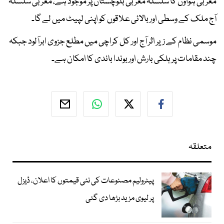
مغربی ہواؤں کا سلسلہ مغربی بلوچستان پر موجود ہے، مغربی سلسلہ
آج ملک کے وسطی اور بالائی علاقوں کو اپنی لپیٹ میں لے گا۔
موسمی نظام کے زیر اثر آج اور کل کراچی میں مطلع جزوی ابرآلود جبکہ
چند مقامات پر ہلکی بارش اور بوندا باندی کا امکان ہے۔
متعلقہ
پیٹرولیم مصنوعات کی نئی قیمتوں کا اعلان، ڈیزل
پر لیوی مزید بڑھا دی گئی