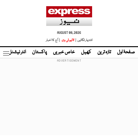
AUGUST 08, 2026
اشتہار لگائیں |
لائیو ٹی وی
| آج کا اخبار
صفحۂ اول
تازہ ترین
کھیل
خاص خبریں
پاکستان
انٹر نیشنل
ٹا