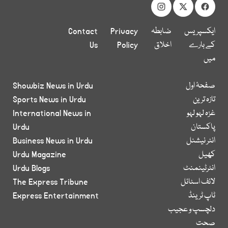
ایکسپریس
ضابطہ
Privacy
Contact
کے بارے
اخلاق
Policy
Us
میں
صفحۂ اول
Showbiz News in Urdu
تازہ ترین
Sports News in Urdu
غزہ لہو لہو
International News in
پاکستان
Urdu
انٹر نیشنل
Business News in Urdu
کھیل
Urdu Magazine
انٹرٹینمنٹ
Urdu Blogs
لائف اسٹائل
The Express Tribune
ٹاپ ٹرینڈ
Express Entertainment
دلچسپ و عجیب
صحت