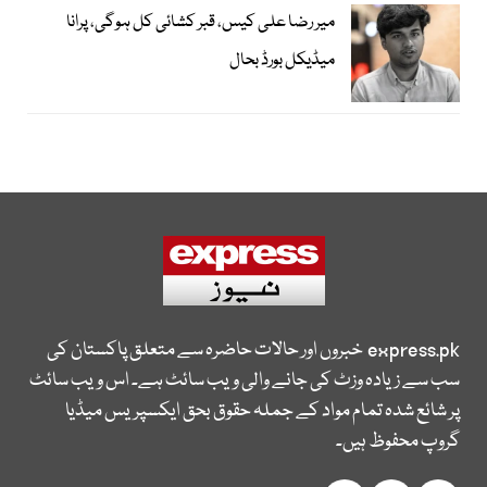
میر رضا علی کیس، قبر کشائی کل ہوگی، پرانا
میڈیکل بورڈ بحال
express.pk
خبروں اور حالات حاضرہ سے متعلق پاکستان کی
سب سے زیادہ وزٹ کی جانے والی ویب سائٹ ہے۔ اس ویب سائٹ
پر شائع شدہ تمام مواد کے جملہ حقوق بحق ایکسپریس میڈیا
گروپ محفوظ ہیں۔