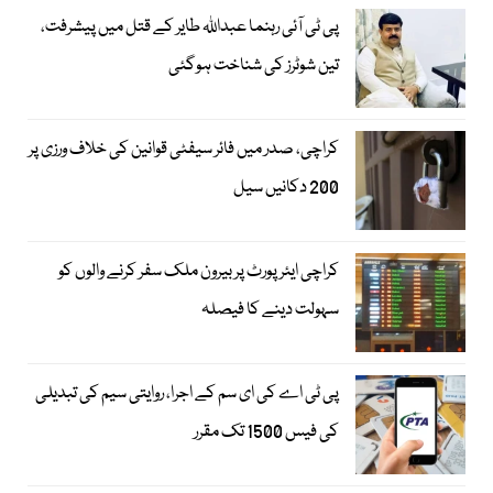
پی ٹی آئی رہنما عبداللہ طایر کے قتل میں پیشرفت،
تین شوٹرز کی شناخت ہوگئی
کراچی، صدر میں فائر سیفٹی قوانین کی خلاف ورزی پر
200 دکانیں سیل
کراچی ایئرپورٹ پر بیرون ملک سفر کرنے والوں کو
سہولت دینے کا فیصلہ
پی ٹی اے کی ای سم کے اجرا، روایتی سیم کی تبدیلی
کی فیس 1500 تک مقرر