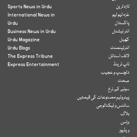
تازہ ترین
Sports News in Urdu
غزہ لہو لہو
International News in
پاکستان
Urdu
انٹر نیشنل
Business News in Urdu
کھیل
Urdu Magazine
انٹرٹینمنٹ
Urdu Blogs
لائف اسٹائل
The Express Tribune
ٹاپ ٹرینڈ
Express Entertainment
دلچسپ و عجیب
صحت
سونے کے نرخ
پیٹرولیم مصنوعات کی قیمتیں
سائنس و ٹیکنالوجی
بلاگ
بزنس
ویڈیوز