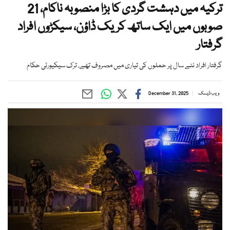
ترکیہ میں دہشت گردی کا بڑا منصوبہ ناکام، 21
صوبوں میں ایک ساتھ کریک ڈاؤن، سیکڑوں افراد
گرفتار
گرفتار افراد نئے سال پر حملوں کی تیاری میں مصروف تھے، ترک سیکیورٹی حکام
ویب ڈیسک
December 31, 2025