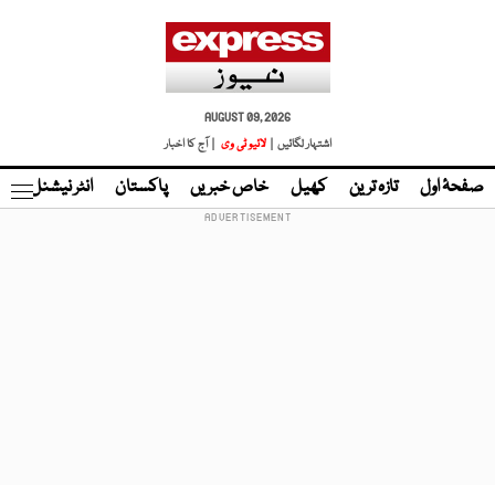
AUGUST 09, 2026
اشتہار لگائیں |
لائیو ٹی وی
| آج کا اخبار
صفحۂ اول
تازہ ترین
کھیل
خاص خبریں
پاکستان
انٹر نیشنل
ٹا