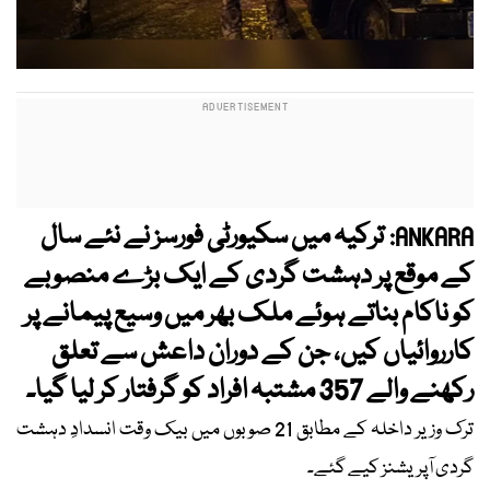
ترکیہ میں سکیورٹی فورسز نے نئے سال
ANKARA:
کے موقع پر دہشت گردی کے ایک بڑے منصوبے
کو ناکام بناتے ہوئے ملک بھر میں وسیع پیمانے پر
کارروائیاں کیں، جن کے دوران داعش سے تعلق
رکھنے والے 357 مشتبہ افراد کو گرفتار کر لیا گیا۔
ترک وزیر داخلہ کے مطابق 21 صوبوں میں بیک وقت انسدادِ دہشت
گردی آپریشنز کیے گئے۔