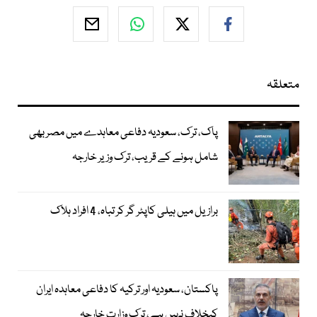
متعلقہ
پاک، ترک، سعودیہ دفاعی معاہدے میں مصر بھی
شامل ہونے کے قریب، ترک وزیر خارجہ
برازیل میں ہیلی کاپٹر گر کر تباہ، 4 افراد ہلاک
پاکستان، سعودیہ اور ترکیہ کا دفاعی معاہدہ ایران
کیخلاف نہیں ہے، ترک وزارت خارجہ