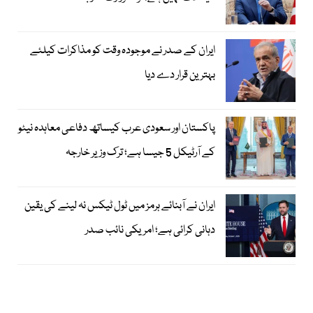
ایران کے صدر نے موجودہ وقت کو مذاکرات کیلئے
بہترین قرار دے دیا
پاکستان اور سعودی عرب کیساتھ دفاعی معاہدہ نیٹو
کے آرٹیکل 5 جیسا ہے؛ ترک وزیر خارجہ
ایران نے آبنائے ہرمز میں ٹول ٹیکس نہ لینے کی یقین
دہانی کرائی ہے؛ امریکی نائب صدر