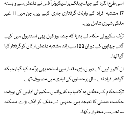
اسی طرح انقرہ کے چیف پبلک پراسیکیوٹر آفس نے داعش سے وابستہ
17 مشتبہ افراد کے وارنٹ گرفتاری جاری کیے ہیں، جن میں 11 غیر
ملکی شہری شامل ہیں۔
ترک سکیورٹی حکام نے بتایا کہ چند روز قبل بھی استنبول میں کیے
گئے چھاپوں کے دوران 100 سے زائد مشتبہ داعش ارکان کو گرفتار کیا
گیا تھا۔
ان کارروائیوں کے دوران بڑی مقدار میں اسلحہ بھی برآمد کیا گیا، جبکہ
گرفتار افراد نئے سال پر حملوں کی تیاری میں مصروف تھے۔
ترک حکام کے مطابق یہ کامیاب کارروائیاں سکیورٹی اداروں کی بروقت
حکمت عملی کا نتیجہ ہیں، جنہوں نے ملک کو ایک بڑے ممکنہ
سانحے سے محفوظ رکھا۔