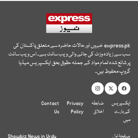
express.pk
خبروں اور حالات حاضرہ سے متعلق پاکستان کی
سب سے زیادہ وزٹ کی جانے والی ویب سائٹ ہے۔ اس ویب سائٹ
پر شائع شدہ تمام مواد کے جملہ حقوق بحق ایکسپریس میڈیا
گروپ محفوظ ہیں۔
ایکسپریس
ضابطہ
Privacy
Contact
کے بارے
اخلاق
Policy
Us
میں
صفحۂ اول
Showbiz News in Urdu