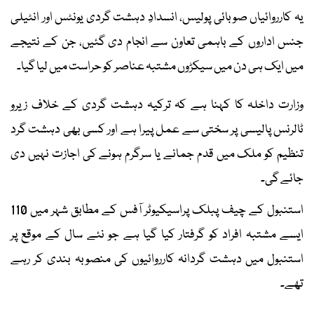
یہ کارروائیاں صوبائی پولیس، انسدادِ دہشت گردی یونٹس اور انٹیلی
جنس اداروں کے باہمی تعاون سے انجام دی گئیں، جن کے نتیجے
میں ایک ہی دن میں سیکڑوں مشتبہ عناصر کو حراست میں لیا گیا۔
وزارت داخلہ کا کہنا ہے کہ ترکیہ دہشت گردی کے خلاف زیرو
ٹالرنس پالیسی پر سختی سے عمل پیرا ہے اور کسی بھی دہشت گرد
تنظیم کو ملک میں قدم جمانے یا سرگرم ہونے کی اجازت نہیں دی
جائے گی۔
استنبول کے چیف پبلک پراسیکیوٹر آفس کے مطابق شہر میں 110
ایسے مشتبہ افراد کو گرفتار کیا گیا ہے جو نئے سال کے موقع پر
استنبول میں دہشت گردانہ کارروائیوں کی منصوبہ بندی کر رہے
تھے۔