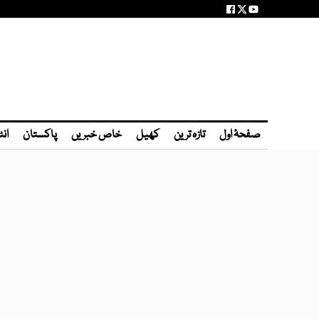
صفحۂ اول
تازہ ترین
کھیل
خاص خبریں
پاکستان
انٹ