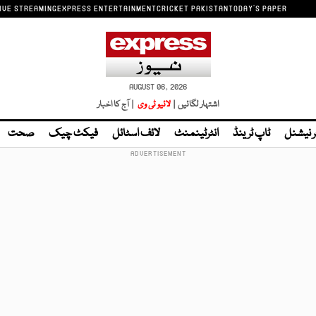
IVE STREAMING
EXPRESS ENTERTAINMENT
CRICKET PAKISTAN
TODAY'S PAPER
AUGUST 06, 2026
اشتہار لگائیں |
لائیو ٹی وی
| آج کا اخبار
ر نیشنل
ٹاپ ٹرینڈ
انٹرٹینمنٹ
لائف اسٹائل
فیکٹ چیک
صحت