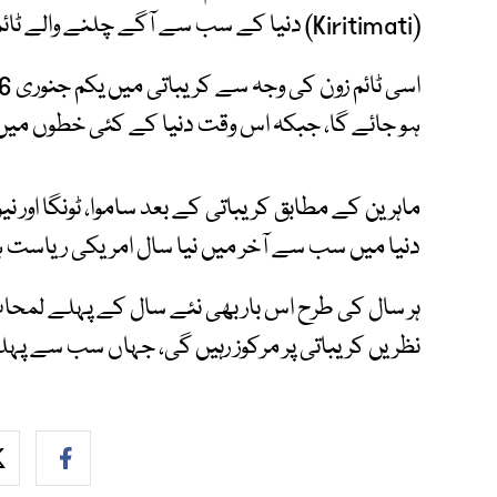
(Kiritimati) دنیا کے سب سے آگے چلنے والے ٹائم زون UTC+14 میں واقع ہیں۔
ہو جائے گا، جبکہ اس وقت دنیا کے کئی خطوں میں ابھی 31 دسمبر 2025ء جا
ماہرین کے مطابق کریباتی کے بعد ساموا، ٹونگا اور 
دنیا میں سب سے آخر میں نیا سال امریکی ریاست ہوائ
ہر سال کی طرح اس بار بھی نئے سال کے پہلے لمحات،
نظریں کریباتی پر مرکوز رہیں گی، جہاں سب سے پہلے 2026ء کا آغاز ہو