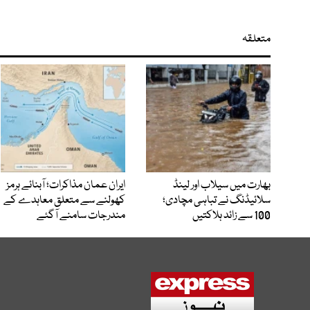
متعلقہ
بھارت میں سیلاب اور لینڈ
ایران عمان مذاکرات؛ آبنائے ہرمز
سلائیڈنگ نے تباہی مچادی؛
کھولنے سے متعلق معاہدے کے
100 سے زائد ہلاکتیں
مندرجات سامنے آگئے