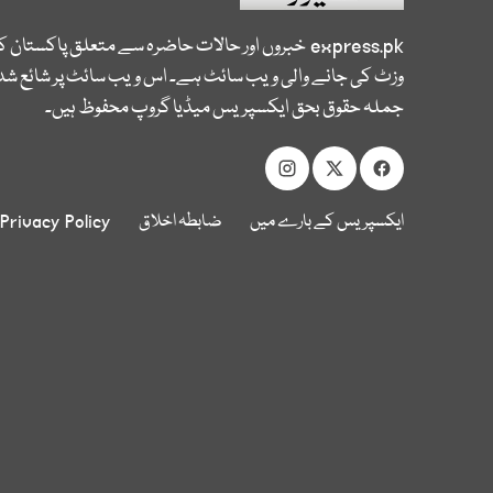
express.pk
خبروں اور حالات حاضرہ سے متعلق پاکستان 
وزٹ کی جانے والی ویب سائٹ ہے۔ اس ویب سائٹ پر شائع شدہ
جملہ حقوق بحق ایکسپریس میڈیا گروپ محفوظ ہیں۔
ایکسپریس کے بارے میں
ضابطہ اخلاق
Privacy Policy