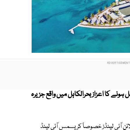
پہلے سال 2026ء میں داخل ہونے کا اعزاز بحرالکاہل میں واقع جزیرہ
ائن آئی لینڈز خصوصاً کریسمس آئی لینڈ