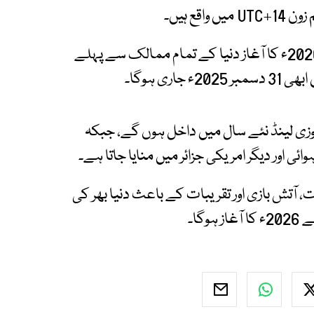
اسی ٹائم زون کی وجہ سے کریباتی میں یکم جنوری 2026ء کا آغاز دنیا کے تمام ممالک سے پہلے
ری ہوگا۔
نیوزی لینڈ نئے سال میں داخل ہوں گے، جبکہ
ی اور دیگر امریکی جزائر میں منایا جاتا ہے۔
 آتش بازی اور تقریبات کے باعث دنیا بھر کی
گا۔