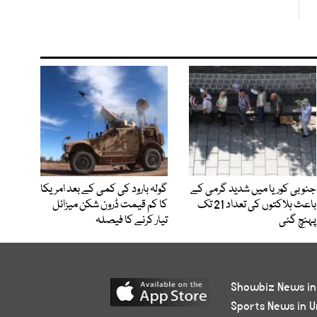
جنوبی کوریا میں شدید گرمی کے
گولہ بارود کی کمی کے بعد امریکا
باعث ہلاکتوں کی تعداد 21 تک
کا کم قیمت ڈرون شکن میزائل
پہنچ گئی
تیار کرنے کا فیصلہ
Showbiz News in
Sports News in U