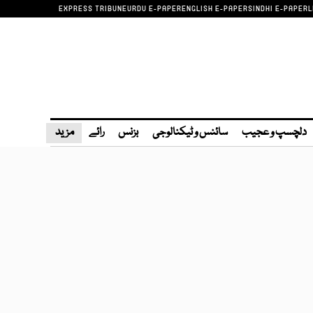
EXPRESS TRIBUNE
URDU E-PAPER
ENGLISH E-PAPER
SINDHI E-PAPER
L
دلچسپ و عجیب
سائنس و ٹیکنالوجی
بزنس
رائے
مزید