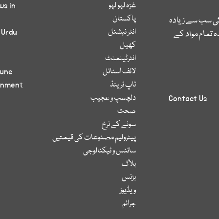
غزہ لہو لہو
ws in
پاکستان
کی سب سے زیادہ
انٹر نیشنل
 Urdu
 تمام مواد کے
کھیل
انٹرٹینمنٹ
لائف اسٹائل
bune
ٹاپ ٹرینڈ
inment
دلچسپ و عجیب
Contact Us
صحت
سونے کے نرخ
پیٹرولیم مصنوعات کی قیمتیں
سائنس و ٹیکنالوجی
بلاگ
بزنس
ویڈیوز
جرائم