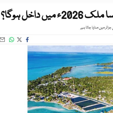
ں داخل ہوگا؟
زائر میں منایا جاتا ہے