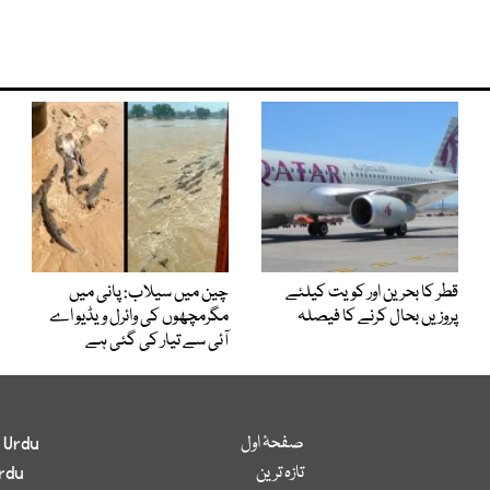
قطر کا بحرین اور کویت کیلئے
چین میں سیلاب: پانی میں
پروزیں بحال کرنے کا فیصلہ
مگرمچھوں کی وائرل ویڈیو اے
آئی سے تیار کی گئی ہے
صفحۂ اول
 Urdu
تازہ ترین
rdu