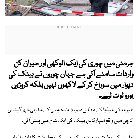
جرمنی میں چوری کی ایک انوکھی اور حیران کن
واردات سامنے آئی ہے جہاں چوروں نے بینک کی
دیوار میں سوراخ کر کے لاکھوں نہیں بلکہ کروڑوں
یورو لوٹ لیے۔
غیر ملکی میڈیا کے مطابق یہ واردات جرمنی کے مغربی شہر گیلسن
کرچن میں واقع اسپارکاس بینک کی ایک شاخ میں پیش آئی۔
پولیس کے مطابق ملزمان نے کرسمس کی تعطیلات کا فائدہ اٹھاتے