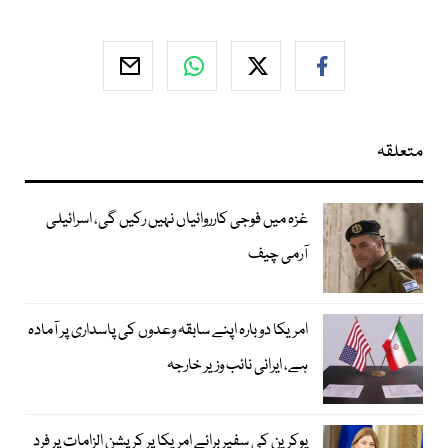
متعلقہ
غزہ میں فوجی کارروائیاں نہیں رکیں گی، اسرائیلی
آرمی چیف
امریکا دوبارہ اپنے سابقہ وعدوں کی پاسداری پر آمادہ
ہے، ایرانی نائب وزیر خارجہ
یوکرین کی سفیر برائے امریکا پر کرپشن الزامات پر فرد