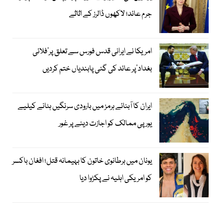
جرم عائد؛ لاکھوں ڈالرز کے اثاثے
امریکا نے ایرانی قدس فورس سے تعلق پر’فلائی
بغداد‘پر عائد کی گئی پابندیاں ختم کردیں
ایران کا آبنائے ہرمز میں بارودی سرنگیں ہٹانے کیلیے
یورپی ممالک کو اجازت دینے پر غور
یونان میں برطانوی خاتون کا بہیمانہ قتل؛ افغان باکسر
کو امریکی اہلیہ نے پکڑوا دیا