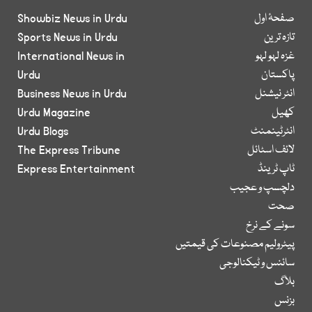
صفحۂ اول
Showbiz News in Urdu
تازہ ترین
Sports News in Urdu
غزہ لہو لہو
International News in
پاکستان
Urdu
انٹر نیشنل
Business News in Urdu
کھیل
Urdu Magazine
انٹرٹینمنٹ
Urdu Blogs
لائف اسٹائل
The Express Tribune
ٹاپ ٹرینڈ
Express Entertainment
دلچسپ و عجیب
صحت
سونے کے نرخ
پیٹرولیم مصنوعات کی قیمتیں
سائنس و ٹیکنالوجی
بلاگ
بزنس