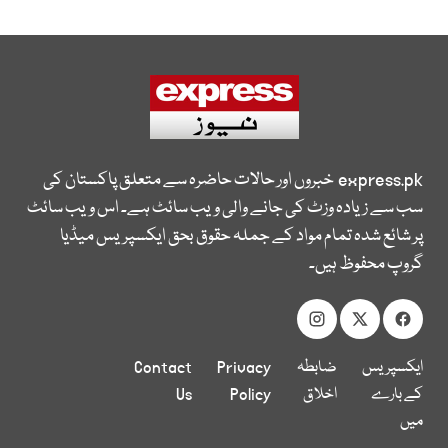
express.pk
خبروں اور حالات حاضرہ سے متعلق پاکستان کی
سب سے زیادہ وزٹ کی جانے والی ویب سائٹ ہے۔ اس ویب سائٹ
پر شائع شدہ تمام مواد کے جملہ حقوق بحق ایکسپریس میڈیا
گروپ محفوظ ہیں۔
ایکسپریس
ضابطہ
Privacy
Contact
کے بارے
اخلاق
Policy
Us
میں