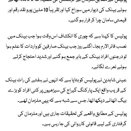
ہوئے بینک کی دیوار میں سوراخ کیا اور تقریباً 10 ملین یورو نقد رقم اور
قیمتی سامان چرا کر فرار ہو گئے۔
پولیس کا کہنا ہے کہ چوری کا انکشاف اس وقت ہوا جب بینک میں
نصب فائر الارم بجا۔ اگلے روز جب بینک صارفین کو واردات کا علم ہوا
تو درجنوں افراد بینک کے باہر جمع ہو گئے اور شدید احتجاج کرتے
ہوئے نعرے لگائے۔
عینی شاہدین نے پولیس کو بتایا ہے کہ انہوں نے ہفتے کی رات بینک
کے قریب واقع ایک پارکنگ گیراج کی سیڑھیوں پر کئی افراد کو بڑے
بیگ اٹھائے دیکھا تھا، جس سے شبہ ہے کہ یہی ملزمان تھے۔
پولیس کے مطابق واقعے کی تحقیقات جاری ہیں اور ملزمان کی
گرفتاری کے لیے قانونی کارروائی کی جا رہی ہے۔