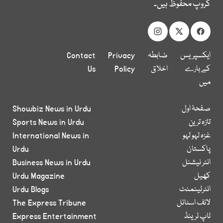
گروپ محفوظ ہیں۔
ایکسپریس
ضابطہ
Privacy
Contact
کے بارے
اخلاق
Policy
Us
میں
صفحۂ اول
Showbiz News in Urdu
تازہ ترین
Sports News in Urdu
غزہ لہو لہو
International News in
پاکستان
Urdu
انٹر نیشنل
Business News in Urdu
کھیل
Urdu Magazine
انٹرٹینمنٹ
Urdu Blogs
لائف اسٹائل
The Express Tribune
ٹاپ ٹرینڈ
Express Entertainment