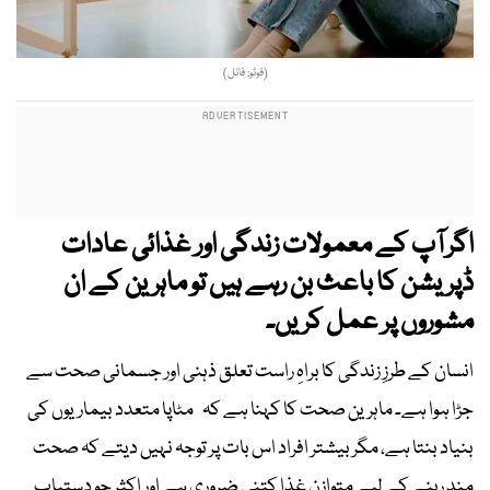
(فوٹو: فائل)
اگر آپ کے معمولات زندگی اور غذائی عادات
ڈپریشن کا باعث بن رہے ہیں تو ماہرین کے ان
مشوروں پر عمل کریں۔
انسان کے طرزِ زندگی کا براہِ راست تعلق ذہنی اور جسمانی صحت سے
جڑا ہوا ہے۔ ماہرین صحت کا کہنا ہے کہ مٹاپا متعدد بیماریوں کی
بنیاد بنتا ہے، مگر بیشتر افراد اس بات پر توجہ نہیں دیتے کہ صحت
مند رہنے کے لیے متوازن غذا کتنی ضروری ہے اور اکثر جو دستیاب