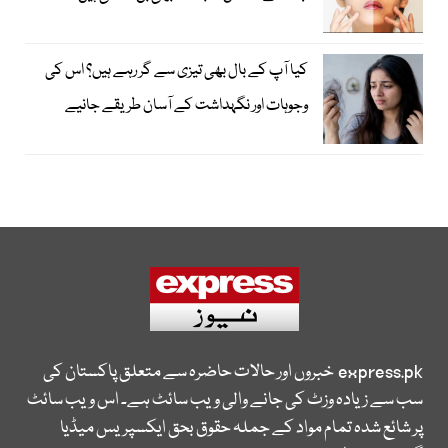
کیا آپ کے بال بھی تیزی سے گر رہے ہیں؟ اس کی
وجوہات اور نگہداشت کے آسان طریقے جانیے
express.pk
خبروں اور حالات حاضرہ سے متعلق پاکستان کی
سب سے زیادہ وزٹ کی جانے والی ویب سائٹ ہے۔ اس ویب سائٹ
پر شائع شدہ تمام مواد کے جملہ حقوق بحق ایکسپریس میڈیا