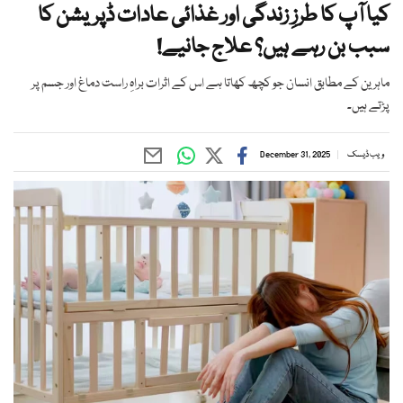
کیا آپ کا طرزِ زندگی اور غذائی عادات ڈپریشن کا
سبب بن رہے ہیں؟ علاج جانیے!
ماہرین کے مطابق انسان جو کچھ کھاتا ہے اس کے اثرات براہِ راست دماغ اور جسم پر
پڑتے ہیں۔
ویب ڈیسک
December 31, 2025