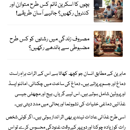
بچوں کا اسکرین ٹائم کس طرح متوازن اور
کنٹرول رکھیں؟ جانیے آسان طریقے!
مصروف زندگی میں رشتوں کو کس طرح
مضبوطی سے باندھے رکھیں؟
ماہرین کے مطابق انسان جو کچھ کھاتا ہے اس کے اثرات براہِ راست
دماغ اور جسم پر پڑتے ہیں۔ دماغ کی ساخت میں چکنائی، امائنو ایسڈ
اور پروٹین شامل ہوتے ہیں، اس لیے گریاں، بیج اور مچھلی جیسی
غذائیں دماغی خلیات کی نشوونما اور بحالی میں مدد دیتی ہیں۔
اسی طرح غذائی عادات نیند پر بھی اثر انداز ہوتی ہیں۔ اگر کوئی شخص
رات کو زیادہ چوکنا اور دوپہر کے وقت غنودگی محسوس کرے تو اس