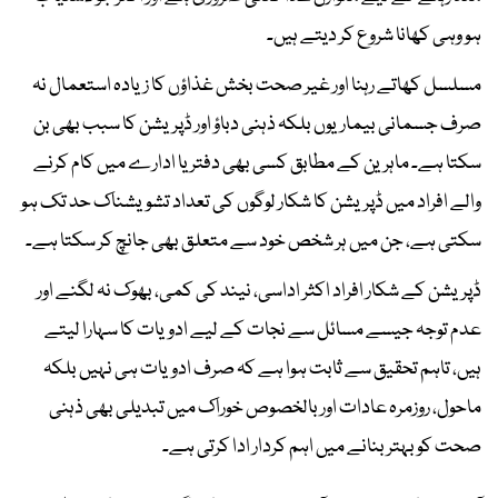
ہو وہی کھانا شروع کر دیتے ہیں۔
مسلسل کھاتے رہنا اور غیر صحت بخش غذاؤں کا زیادہ استعمال نہ
صرف جسمانی بیماریوں بلکہ ذہنی دباؤ اور ڈپریشن کا سبب بھی بن
سکتا ہے۔ ماہرین کے مطابق کسی بھی دفتر یا ادارے میں کام کرنے
والے افراد میں ڈپریشن کا شکار لوگوں کی تعداد تشویشناک حد تک ہو
سکتی ہے، جن میں ہر شخص خود سے متعلق بھی جانچ کر سکتا ہے۔
ڈپریشن کے شکار افراد اکثر اداسی، نیند کی کمی، بھوک نہ لگنے اور
عدم توجہ جیسے مسائل سے نجات کے لیے ادویات کا سہارا لیتے
ہیں، تاہم تحقیق سے ثابت ہوا ہے کہ صرف ادویات ہی نہیں بلکہ
ماحول، روزمرہ عادات اور بالخصوص خوراک میں تبدیلی بھی ذہنی
صحت کو بہتر بنانے میں اہم کردار ادا کرتی ہے۔