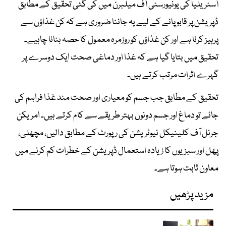
آسٹریلیا کی یونیورسٹی آف میلبرن میں کی گئی تحقیق کے مطابق
ڈپریشن پر قابو پانے کے لیے یہ جاننا ضروری ہے کہ کن غذاؤں سے
پرہیز کرنا ہے اور کن غذاؤں کو روزمرہ معمول کا حصہ بنانا چاہیے۔
تحقیق میں بتایا گیا ہے کہ غذا اور دماغی صحت ایک دوسرے پر
گہرے اثرات مرتب کرتے ہیں۔
تحقیق کے مطابق جب جسم کو معیاری اور صحت مند غذا فراہم کی
جائے تو دماغ اور جسم دونوں بہتر طریقے سے کام کرتے ہیں۔ امریکن
جرنل آف کلینیکل نیوٹریشن کی رپورٹ کے مطابق دالیں، مچھلی،
پھل اور سبزیوں کا زیادہ استعمال ڈپریشن کے خطرات کم کرنے میں
معاون ثابت ہوتا ہے۔
مزید پڑھیں