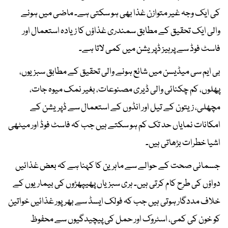
کی ایک وجہ غیر متوازن غذا بھی ہو سکتی ہے۔ ماضی میں ہونے
والی ایک تحقیق کے مطابق سمندری غذاؤں کا زیادہ استعمال اور
فاسٹ فوڈ سے پرہیز ڈپریشن میں کمی لاتا ہے۔
بی ایم سی میڈیسن میں شائع ہونے والی تحقیق کے مطابق سبزیوں،
پھلوں، کم چکنائی والی ڈیری مصنوعات، بغیر نمک میوہ جات،
مچھلی، زیتون کے تیل اور انڈوں کے استعمال سے ڈپریشن کے
امکانات نمایاں حد تک کم ہو سکتے ہیں جب کہ فاسٹ فوڈ اور میٹھی
اشیا خطرات بڑھاتی ہیں۔
جسمانی صحت کے حوالے سے ماہرین کا کہنا ہے کہ بعض غذائیں
دواؤں کی طرح کام کرتی ہیں۔ ہری سبزیاں پھیپھڑوں کی بیماریوں کے
خلاف مددگار ہوتی ہیں جب کہ فولک ایسڈ سے بھرپور غذائیں خواتین
کو خون کی کمی، اسٹروک اور حمل کی پیچیدگیوں سے محفوظ