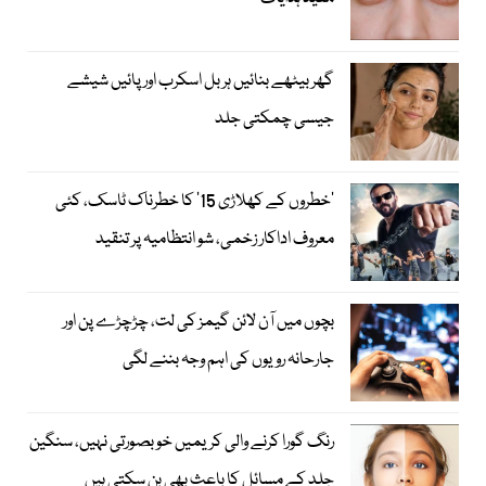
گھر بیٹھے بنائیں ہربل اسکرب اور پائیں شیشے
جیسی چمکتی جلد
’خطروں کے کھلاڑی 15‘ کا خطرناک ٹاسک، کئی
معروف اداکار زخمی، شو انتظامیہ پر تنقید
بچوں میں آن لائن گیمز کی لت، چڑچڑے پن اور
جارحانہ رویوں کی اہم وجہ بننے لگی
رنگ گورا کرنے والی کریمیں خوبصورتی نہیں، سنگین
جلد کے مسائل کا باعث بھی بن سکتی ہیں