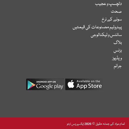
دلچسپ و عجیب
صحت
سونے کے نرخ
پیٹرولیم مصنوعات کی قیمتیں
سائنس و ٹیکنالوجی
بلاگ
بزنس
ویڈیوز
جرائم
تمام مواد کے جملہ حقوق © 2026 ایکسپریس اردو