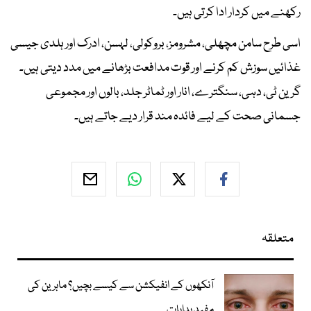
رکھنے میں کردار ادا کرتی ہیں۔
اسی طرح سامن مچھلی، مشرومز، بروکولی، لہسن، ادرک اور ہلدی جیسی
غذائیں سوزش کم کرنے اور قوت مدافعت بڑھانے میں مدد دیتی ہیں۔
گرین ٹی، دہی، سنگترے، انار اور ٹماٹر جلد، بالوں اور مجموعی
جسمانی صحت کے لیے فائدہ مند قرار دیے جاتے ہیں۔
متعلقہ
آنکھوں کے انفیکشن سے کیسے بچیں؟ ماہرین کی
مفید ہدایات