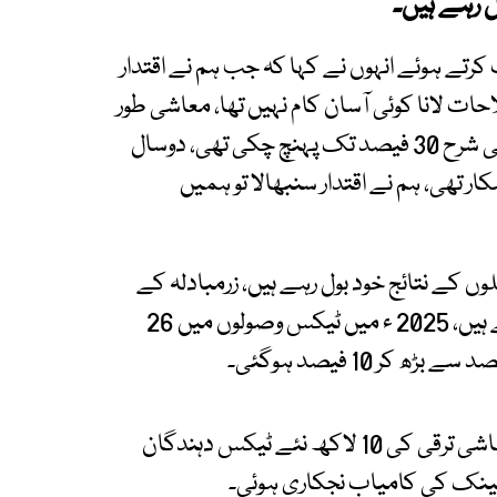
 رہے ہیں۔
ے ہوئے انہوں نے کہا کہ جب ہم نے اقتدار
حات لانا کوئی آسان کام نہیں تھا، معاشی طور
پر ہم مشکلات میں گھرے ہوئے تھے اور افراط زر کی شرح 30 فیصد تک پہنچ چکی تھی، دوسال
ر تھی، ہم نے اقتدار سنبھالا تو ہمیں
کے نتائج خود بول رہے ہیں، زرمبادلہ کے
ذخائر 9 ارب سے بڑھ کر 12 ارب ڈالر سے تجاوز کرچکے ہیں، 2025 ء میں ٹیکس وصولوں میں 26
ان کا کہنا تھا کہ دوسال میں حکومت نے بہترین معاشی ترقی کی 10 لاکھ نئے ٹیکس دہندگان
 بینک کی کامیاب نجکاری ہوئی۔