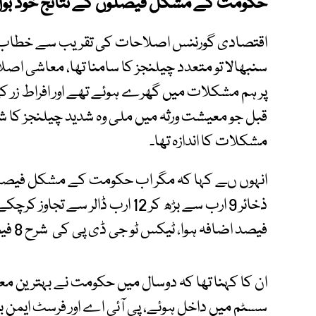
حکومت کے مشکل فیصلوں کے نتائج خود بول
اقتصادی گورننس اصلاحات کی تقریب سے خطاب کرت
سنبھالا تو متعدد چیلنجز کا سامنا تھا، معاشی اصلا
قبل جو معیشت ورثہ میں ملی وہ شدید چیلنجز کا شکا
مشکلات کا اندازہ تھا۔
انہوں ںے کہا کہ مگر اب حکومت کے مشکل فیصلوں 
فیصد اضافہ ہوا، ٹیکس ٹو جی ڈی پی کی شرح 8 فیصد سے بڑھ کر 10 فیصد ہوگئی۔
سسٹم میں داخل ہوئے، پی آئی اے اور فرسٹ ایمن