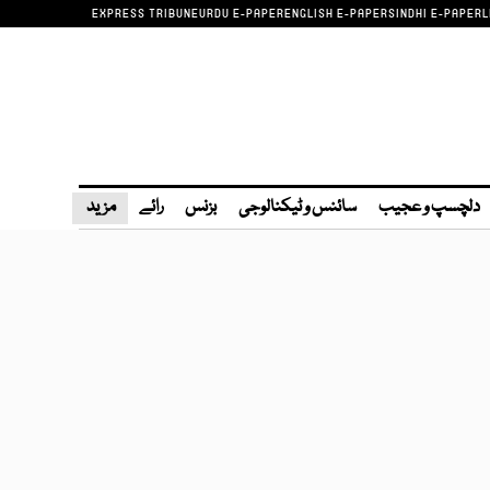
EXPRESS TRIBUNE
URDU E-PAPER
ENGLISH E-PAPER
SINDHI E-PAPER
L
دلچسپ و عجیب
سائنس و ٹیکنالوجی
بزنس
رائے
مزید