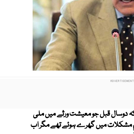
کہ دوسال قبل جو معیشت ورثے میں ملی
 ہم مشکلات میں گھرے ہوئے تھے مگر اب