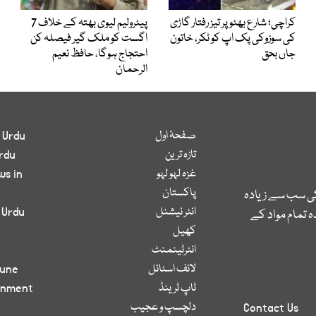
کراچی؛ شارع بھٹو پر تیز رفتار گاڑی
پیٹرولیم لیوی بھتہ کے خلاف 7
کی سوزوکی پک اپ کو ٹکر، خاتون
اگست کو ملک گیر فیصلہ کن
جاں بحق
احتجاج ہوگا، حافظ نعیم
الرحمان
صفحۂ اول
 Urdu
تازہ ترین
rdu
غزہ لہو لہو
ws in
پاکستان
کی سب سے زیادہ
انٹر نیشنل
 Urdu
 تمام مواد کے
کھیل
انٹرٹینمنٹ
لائف اسٹائل
bune
ٹاپ ٹرینڈ
inment
دلچسپ و عجیب
Contact Us