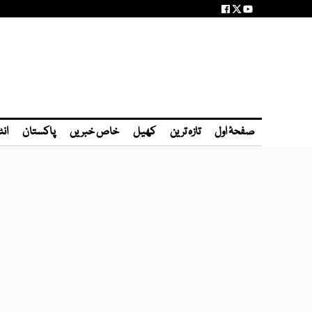
صفحۂ اول
تازہ ترین
کھیل
خاص خبریں
پاکستان
انٹ