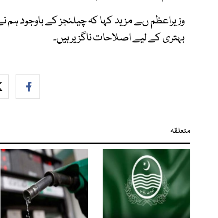
وزیراعظم ںے مزید کہا کہ چیلنجز کے باوجود ہم 
بہتری کے لیے اصلاحات ناگزیر ہیں۔
متعلقہ