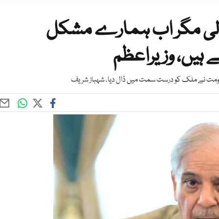
دحالی مگر اب ہمارے مشکل
 ہیں، وزیراعظم
کومت نے ملک کو درست سمت میں ڈال دیا، شہباز شریف