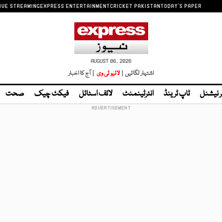
IVE STREAMING
EXPRESS ENTERTAINMENT
CRICKET PAKISTAN
TODAY'S PAPER
AUGUST 06, 2026
اشتہار لگائیں |
لائیو ٹی وی
| آج کا اخبار
ر نیشنل
ٹاپ ٹرینڈ
انٹرٹینمنٹ
لائف اسٹائل
فیکٹ چیک
صحت