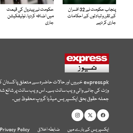
پنجاب حکومت نے 32 افسران
حکومت نے پیٹرول کی قیمت
کے تقرر و تبادلوں کے احکامات
میں اضافہ کردیا، نوٹیفکیشن
جاری کر دیے
جاری
express.pk
خبروں اور حالات حاضرہ سے متعلق پاکستان 
وزٹ کی جانے والی ویب سائٹ ہے۔ اس ویب سائٹ پر شائع شدہ
جملہ حقوق بحق ایکسپریس میڈیا گروپ محفوظ ہیں۔
ایکسپریس کے بارے میں
ضابطہ اخلاق
Privacy Policy