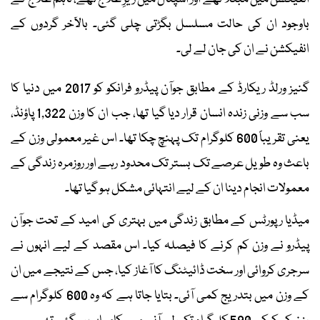
باوجود ان کی حالت مسلسل بگڑتی چلی گئی۔ بالآخر گردوں کے
انفیکشن نے ان کی جان لے لی۔
گنیز ورلڈ ریکارڈ کے مطابق جوآن پیڈرو فرانکو کو 2017 میں دنیا کا
سب سے وزنی زندہ انسان قرار دیا گیا تھا، جب ان کا وزن 1,322 پاؤنڈ،
یعنی تقریباً 600 کلوگرام تک پہنچ چکا تھا۔ اس غیر معمولی وزن کے
باعث وہ طویل عرصے تک بستر تک محدود رہے اور روزمرہ زندگی کے
معمولات انجام دینا ان کے لیے انتہائی مشکل ہو گیا تھا۔
میڈیا رپورٹس کے مطابق زندگی میں بہتری کی امید کے تحت جوآن
پیڈرو نے وزن کم کرنے کا فیصلہ کیا۔ اس مقصد کے لیے انہوں نے
سرجری کروائی اور سخت ڈائیٹنگ کا آغاز کیا، جس کے نتیجے میں ان
کے وزن میں بتدریج کمی آئی۔ بتایا جاتا ہے کہ وہ 600 کلوگرام سے