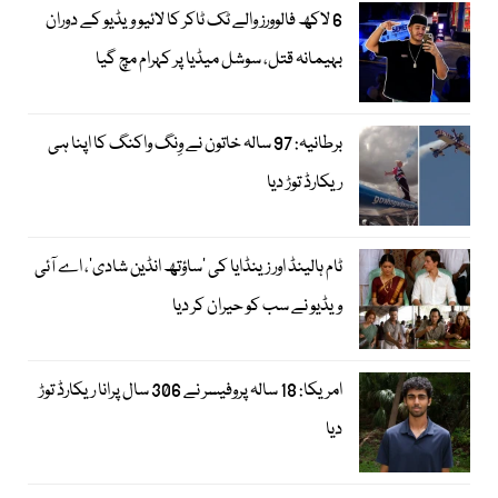
6 لاکھ فالوورز والے ٹک ٹاکر کا لائیو ویڈیو کے دوران
بہیمانہ قتل، سوشل میڈیا پر کہرام مچ گیا
برطانیہ: 97 سالہ خاتون نے وِنگ واکنگ کا اپنا ہی
ریکارڈ توڑ دیا
ٹام ہالینڈ اور زینڈایا کی ’ساؤتھ انڈین شادی‘، اے آئی
ویڈیو نے سب کو حیران کر دیا
امریکا: 18 سالہ پروفیسر نے 306 سال پرانا ریکارڈ توڑ
دیا