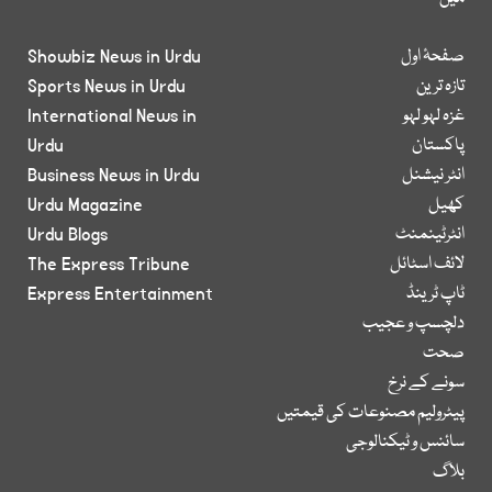
صفحۂ اول
Showbiz News in Urdu
تازہ ترین
Sports News in Urdu
غزہ لہو لہو
International News in
پاکستان
Urdu
انٹر نیشنل
Business News in Urdu
کھیل
Urdu Magazine
انٹرٹینمنٹ
Urdu Blogs
لائف اسٹائل
The Express Tribune
ٹاپ ٹرینڈ
Express Entertainment
دلچسپ و عجیب
صحت
سونے کے نرخ
پیٹرولیم مصنوعات کی قیمتیں
سائنس و ٹیکنالوجی
بلاگ