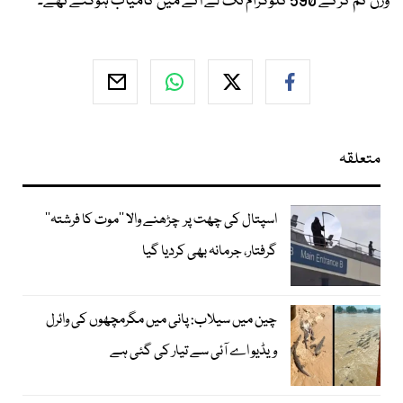
وزن کم کرکے 590 کلوگرام تک لے آنے میں کامیاب ہوگئے تھے۔
متعلقہ
اسپتال کی چھت پر چڑھنے والا ’’موت کا فرشتہ‘‘
گرفتار، جرمانہ بھی کردیا گیا
چین میں سیلاب: پانی میں مگرمچھوں کی وائرل
ویڈیو اے آئی سے تیار کی گئی ہے