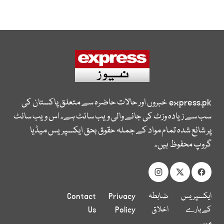
express.pk
خبروں اور حالات حاضرہ سے متعلق پاکستان کی
سب سے زیادہ وزٹ کی جانے والی ویب سائٹ ہے۔ اس ویب سائٹ
پر شائع شدہ تمام مواد کے جملہ حقوق بحق ایکسپریس میڈیا
گروپ محفوظ ہیں۔
ایکسپریس
ضابطہ
Privacy
Contact
کے بارے
اخلاق
Policy
Us
میں