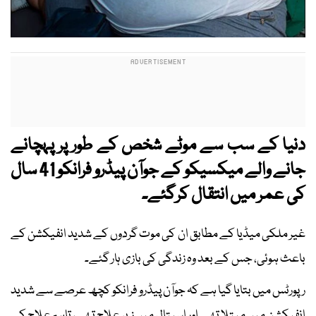
دنیا کے سب سے موٹے شخص کے طور پر پہچانے
جانے والے میکسیکو کے جوآن پیڈرو فرانکو 41 سال
کی عمر میں انتقال کرگئے۔
غیر ملکی میڈیا کے مطابق ان کی موت گردوں کے شدید انفیکشن کے
باعث ہوئی، جس کے بعد وہ زندگی کی بازی ہار گئے۔
رپورٹس میں بتایا گیا ہے کہ جوآن پیڈرو فرانکو کچھ عرصے سے شدید
انفیکشن میں مبتلا تھے اور اسپتال میں زیرِ علاج تھے، تاہم علاج کے