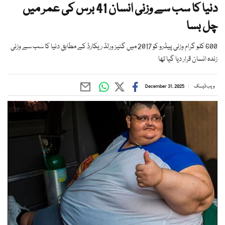
دنیا کا سب سے وزنی انسان 41 برس کی عمر میں
چل بسا
600 کلو گرام وزنی پیڈرو کو 2017 میں گنیز ورلڈ ریکارڈ کے مطابق دنیا کا سب سے وزنی
زندہ انسان قرار دیا گیا تھا
ویب ڈیسک
December 31, 2025