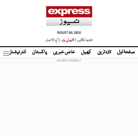
AUGUST 09, 2026
اشتہار لگائیں |
لائیو ٹی وی
| آج کا اخبار
صفحۂ اول
تازہ ترین
کھیل
خاص خبریں
پاکستان
انٹر نیشنل
ٹا