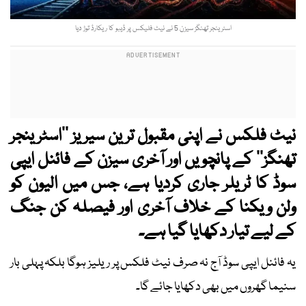
اسٹرینجر تھنگز سیزن 5 نے نیٹ فلیکس پر ڈیبو کا ریکارڈ توڑ دیا
نیٹ فلکس نے اپنی مقبول ترین سیریز ’’اسٹرینجر
تھنگز‘‘ کے پانچویں اور آخری سیزن کے فائنل ایپی
سوڈ کا ٹریلر جاری کردیا ہے، جس میں الیون کو
ولن ویکنا کے خلاف آخری اور فیصلہ کن جنگ
کے لیے تیار دکھایا گیا ہے۔
یہ فائنل ایپی سوڈ آج نہ صرف نیٹ فلکس پر ریلیز ہوگا بلکہ پہلی بار
سنیما گھروں میں بھی دکھایا جائے گا۔