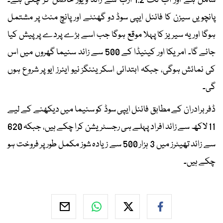
شامل ہے اور اب تک 1.2 ارب سے زائد ویوز حاصل کر چکی ہے۔
پانچویں سیزن کا فائنل ایپی سوڈ دو گھنٹے اور پانچ منٹ پر مشتمل
ہوگا اور یہ سیریز کا پہلا موقع ہوگا جب اسے بڑے پردے پر پیش کیا
جائے گا۔ امریکا اور کینیڈا کے 500 سے زائد سنیما گھروں میں اس
کی نمائش ہوگی، جبکہ ابتدائی اسکریننگز نیو ایئرز ایو پر شروع ہوں
گی۔
ڈفر برادران کے مطابق فائنل ایپی سوڈ کو سنیما میں دیکھنے کے لیے
11 لاکھ سے زائد افراد پہلے ہی رجسٹریشن کرا چکے ہیں، جبکہ 620
سے زائد تھیٹرز میں 3 ہزار 500 سے زیادہ شوز مکمل طور پر فروخت ہو
چکے ہیں۔