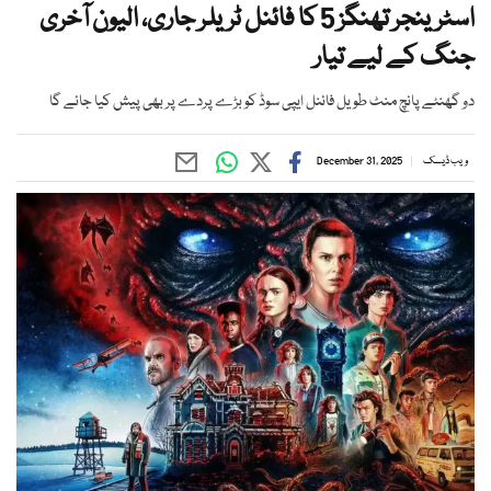
اسٹرینجر تھنگز 5 کا فائنل ٹریلر جاری، الیون آخری
جنگ کے لیے تیار
دو گھنٹے پانچ منٹ طویل فائنل ایپی سوڈ کو بڑے پردے پر بھی پیش کیا جائے گا
ویب ڈیسک
December 31, 2025