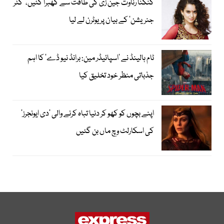
کنگنا رناوت جین زی کی طاقت سے گھبرا گئیں، ’گٹر
جنریشن‘ کے بیان پر یوٹرن لے لیا
ٹام ہالینڈ نے ’اسپائیڈر مین: برانڈ نیو ڈے‘ کا اہم
جذباتی منظر خود تخلیق کیا
اپنے بچوں کو کھو کر دنیا تباہ کرنے والی ’دی ایونجرز‘
کی اسکارلٹ وچ ماں بن گئیں