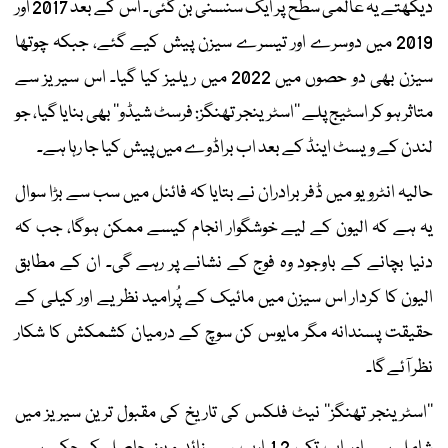
دیکھتے یہ عالمی سطح پر ایک سنسنی بن گئی۔ اس کے بعد 2017 اور
2019 میں دوسرے اور تیسرے سیزن پیش کیے گئے، جبکہ چوتھا
سیزن بھی دو حصوں میں 2022 میں ریلیز کیا گیا۔ اس سیریز سے
متاثر ہو کر اسٹیج پلے ’’اسٹرینجر تھنگز: فرسٹ شیڈو‘‘ بھی بنایا گیا، جو
لندن کے ویسٹ اینڈ کے بعد اب براڈوے میں پیش کیا جا رہا ہے۔
حالیہ انٹرویو میں ڈفر برادران نے بتایا کہ فائنل میں سب سے بڑا سوال
یہ ہے کہ الیون کے لیے خوشگوار انجام کیسے ممکن ہوگا، جب کہ
دنیا بچانے کے باوجود وہ فوج کے نشانے پر رہے گی۔ ان کے مطابق
الیون کا کردار اس سیزن میں مائیک کے پُرامید نظریے اور کیلی کے
حقیقت پسندانہ مگر مایوس کن سوچ کے درمیان کشمکش کا شکار
نظر آئے گا۔
’’اسٹرینجر تھنگز‘‘ نیٹ فلکس کی تاریخ کی مقبول ترین سیریز میں