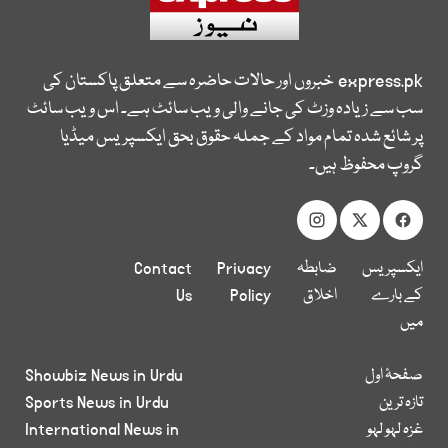
express.pk
خبروں اور حالات حاضرہ سے متعلق پاکستان کی
سب سے زیادہ وزٹ کی جانے والی ویب سائٹ ہے۔ اس ویب سائٹ
پر شائع شدہ تمام مواد کے جملہ حقوق بحق ایکسپریس میڈیا
گروپ محفوظ ہیں۔
ایکسپریس
ضابطہ
Privacy
Contact
کے بارے
اخلاق
Policy
Us
میں
صفحۂ اول
Showbiz News in Urdu
تازہ ترین
Sports News in Urdu
غزہ لہو لہو
International News in