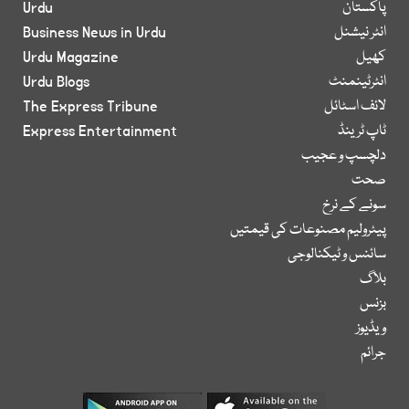
پاکستان
Urdu
انٹر نیشنل
Business News in Urdu
کھیل
Urdu Magazine
انٹرٹینمنٹ
Urdu Blogs
لائف اسٹائل
The Express Tribune
ٹاپ ٹرینڈ
Express Entertainment
دلچسپ و عجیب
صحت
سونے کے نرخ
پیٹرولیم مصنوعات کی قیمتیں
سائنس و ٹیکنالوجی
بلاگ
بزنس
ویڈیوز
جرائم