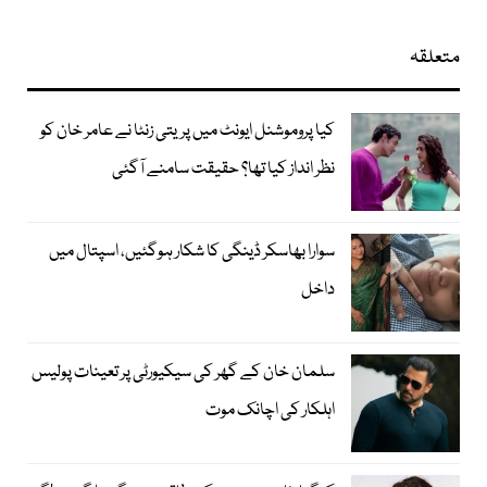
متعلقہ
کیا پروموشنل ایونٹ میں پریتی زنٹا نے عامر خان کو
نظر انداز کیا تھا؟ حقیقت سامنے آگئی
سوارا بھاسکر ڈینگی کا شکار ہوگئیں، اسپتال میں
داخل
سلمان خان کے گھر کی سیکیورٹی پر تعینات پولیس
اہلکار کی اچانک موت