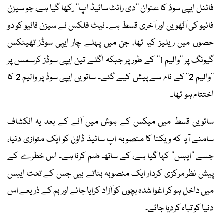
فائنل ایپی سوڈ کا عنوان ’’دی رائٹ سائیڈ اپ‘‘ رکھا گیا ہے، جو سیزن
فائیو کی آٹھویں اور آخری قسط ہے۔ نیٹ فلکس نے سیزن فائیو کو دو
حصوں میں ریلیز کیا تھا، جن میں پہلے چار ایپی سوڈز تھینکس
گیونگ پر ’’والیم 1‘‘ کے طور پر جبکہ اگلے تین ایپی سوڈز کرسمس پر
’’والیم 2‘‘ کے نام سے پیش کیے گئے۔ ساتویں ایپی سوڈ پر والیم 2 کا
اختتام ہوا تھا۔
ساتویں قسط میں میکس کے ہوش میں آنے کے بعد یہ انکشاف
سامنے آیا کہ ویکنا کا منصوبہ اپ سائیڈ ڈاؤن کو ایک متوازی دنیا،
جسے ’’ایبس‘‘ کہا گیا ہے، کے ساتھ ضم کرنا ہے۔ اس خطرے کے
پیش نظر مرکزی کردار ایک منصوبہ بناتے ہیں جس کے تحت ایبس
میں داخل ہو کر اغوا شدہ بچوں کو آزاد کرایا جائے اور بم کے ذریعے اس
دنیا کو تباہ کردیا جائے۔