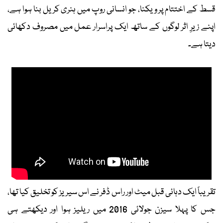
قسط کے اختتام پر ویکنا، جو انسانی روپ میں ہنری کریل بنا ہوا ہے،
اپنے زیرِ اثر لوگوں کے ساتھ ایک پراسرار عمل میں مصروف دکھائی
دیتا ہے۔
تقریباً ایک دہائی قبل میٹ اور راس ڈفر نے اس سیریز کو تخلیق کیا تھا،
جس کا پہلا سیزن جولائی 2016 میں ریلیز ہوا اور دیکھتے ہی