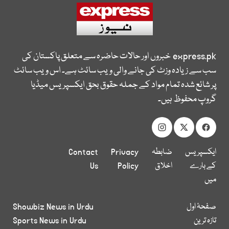
express.pk
خبروں اور حالات حاضرہ سے متعلق پاکستان کی
سب سے زیادہ وزٹ کی جانے والی ویب سائٹ ہے۔ اس ویب سائٹ
پر شائع شدہ تمام مواد کے جملہ حقوق بحق ایکسپریس میڈیا
گروپ محفوظ ہیں۔
ایکسپریس
ضابطہ
Privacy
Contact
کے بارے
اخلاق
Policy
Us
میں
صفحۂ اول
Showbiz News in Urdu
تازہ ترین
Sports News in Urdu