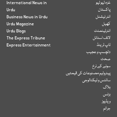
غزہ لہو لہو
International News in
پاکستان
Urdu
انٹر نیشنل
Business News in Urdu
کھیل
Urdu Magazine
انٹرٹینمنٹ
Urdu Blogs
لائف اسٹائل
The Express Tribune
ٹاپ ٹرینڈ
Express Entertainment
دلچسپ و عجیب
صحت
سونے کے نرخ
پیٹرولیم مصنوعات کی قیمتیں
سائنس و ٹیکنالوجی
بلاگ
بزنس
ویڈیوز
جرائم