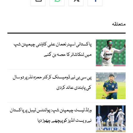
متعلقہ
پاکستانی اسپنر نعمان علی کاؤنٹی چیمپئن شپ
میں لنکاشائر کا حصہ بن گئے
پی سی بی نے ڈومیسٹک کرکٹر حمزہ نذر پر دو سال
کی پابندی عائد کردی
ورلڈ ٹیسٹ چیمپئن شپ: پوائنٹس ٹیبل پر پاکستان
نے ویسٹ انڈیز کو پیچھے چھوڑ دیا