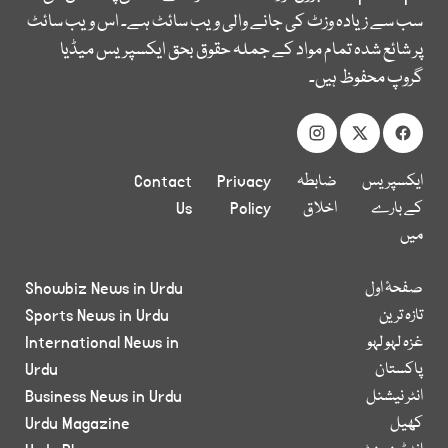
سب سے زیادہ وزٹ کی جانے والی ویب سائٹ ہے۔ اس ویب سائٹ
پر شائع شدہ تمام مواد کے جملہ حقوق بحق ایکسپریس میڈیا
گروپ محفوظ ہیں۔
ایکسپریس
ضابطہ
Privacy
Contact
کے بارے
اخلاق
Policy
Us
میں
صفحۂ اول
Showbiz News in Urdu
تازہ ترین
Sports News in Urdu
غزہ لہو لہو
International News in
پاکستان
Urdu
انٹر نیشنل
Business News in Urdu
کھیل
Urdu Magazine