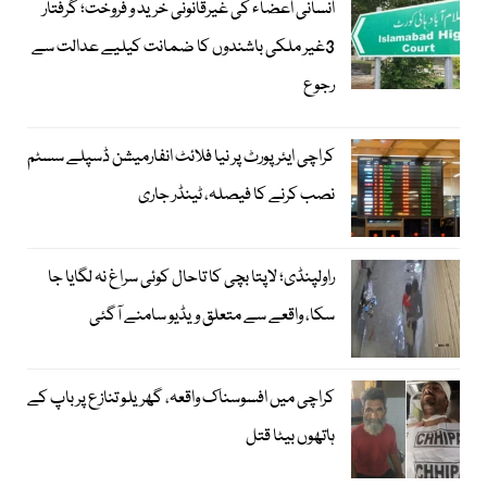
انسانی اعضاء کی غیرقانونی خرید و فروخت؛ گرفتار
3غیر ملکی باشندوں کا ضمانت کیلیے عدالت سے
رجوع
کراچی ایئرپورٹ پر نیا فلائٹ انفارمیشن ڈسپلے سسٹم
نصب کرنے کا فیصلہ، ٹینڈر جاری
راولپنڈی؛ لاپتا بچی کا تاحال کوئی سراغ نہ لگایا جا
سکا، واقعے سے متعلق ویڈیو سامنے آگئی
کراچی میں افسوسناک واقعہ، گھریلو تنازع پر باپ کے
ہاتھوں بیٹا قتل