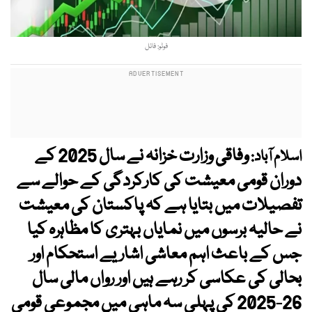
فوٹو: فائل
وفاقی وزارت خزانہ نے سال 2025 کے
اسلام آباد:
دوران قومی معیشت کی کارکردگی کے حوالے سے
تفصیلات میں بتایا ہے کہ پاکستان کی معیشت
نے حالیہ برسوں میں نمایاں بہتری کا مظاہرہ کیا
جس کے باعث اہم معاشی اشاریے استحکام اور
بحالی کی عکاسی کر رہے ہیں اور رواں مالی سال
26-2025 کی پہلی سہ ماہی میں مجموعی قومی