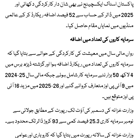
پاکستان اسٹاک ایکسچینج نے بھی شان دار کارکردگی دکھائی اور
2025 میں ڈالر کے حساب سے 52 فیصد اضافہ ریکارڈ کر کے عالمی
منڈیوں میں نمایاں مقام حاصل کیا۔
سرمایہ کاروں کی تعداد میں اضافہ
رواں مالی سال میں معیشت کی کارکردگی کے حوالے سے بتایا گیا کہ
سرمایہ کاروں کی تعداد میں ریکارڈ اضافہ ہوا اور گزشتہ ڈیڑھ برس میں
4 لاکھ 50 ہزار نئے سرمایہ کار شامل ہوئے جبکہ مالی سال 25-2024
میں 9 آئی پی اوز متعارف کروائے گئے اور 26-2025 میں مزید 16 آئی
پی اوز متوقع ہیں۔
وزارت خزانہ کی دسمبر کی آؤٹ لک رپورٹ کے مطابق جولائی سے
نومبر سرمایہ کاری 25.3 فیصد کمی سے 93 کروڑ ڈالر تک محدود ہے۔
وزارت خزانہ کی سالانہ رپورٹ میں بتایا گیا کہ کاروباری اور عوامی