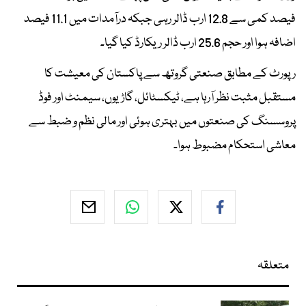
فیصد کمی سے 12.8 ارب ڈالر رہی جبکہ درآمدات میں 11.1 فیصد
اضافہ ہوا اور حجم 25.6 ارب ڈالر ریکارڈ کیا گیا۔
رپورٹ کے مطابق صنعتی گروتھ سے پاکستان کی معیشت کا
مستقبل مثبت نظر آرہا ہے، ٹیکسٹائل، گاڑیوں، سیمنٹ اور فوڈ
پروسسنگ کی صنعتوں میں بہتری ہوئی اور مالی نظم و ضبط سے
معاشی استحکام مضبوط ہوا۔
متعلقہ