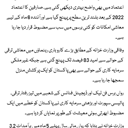
اعتماد میں بھی واضح بہتری دیکھی گئی ہے، صارفین کا اعتماد
2022 کے بعد بلند ترین سطح پر پہنچ گیا ہے اور آئندہ 6 ماہ کے لیے
معاشی امکانات کو کئی برسوں میں سب سے مضبوط قرار دیا جا رہا
ہے۔
وفاقی وزارت خزانہ کے مطابق بڑے کاروباری رہنماؤں میں معاشی ترقی
کے حوالے سے امید 83 فیصد تک پہنچ گئی ہے جبکہ غیر ملکی
سرمایہ کاری کے حوالے سے بھی پاکستان کو ایک پرکشش منزل
سمجھا جا رہا ہے۔
رواں برس فن ٹیک اور ڈیجیٹل فنانس کے شعبے میں تیز رفتار ترقی،
پالیسی سپورٹ اور بڑھتی سرمایہ کاری نے پاکستان کو خطے میں ایک
مضبوط ابھرتی ہوئی معیشت کے طور پر نمایاں کر دیا ہے۔
وزارت خزانہ نے بتایا کہ رواں مالی سال پہلے 5 ماہ میں برآمدات 3.2