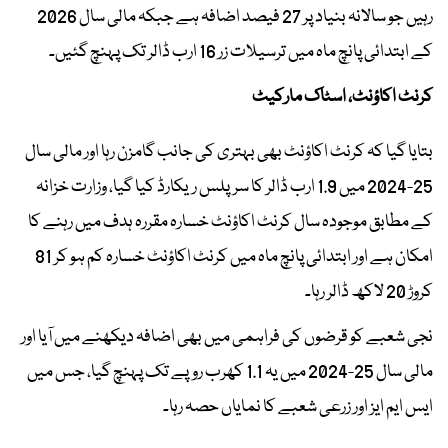
رہیں جو سالانہ بنیاد پر 27 فیصد اضافہ ہے جبکہ مالی سال 2026
کے ابتدائی پانچ ماہ میں ترسیلات زر 16 ارب ڈالر تک پہنچ گئیں۔
کرنٹ اکاؤنٹ، اسٹاک مارکیٹ
بتایا گیا کہ کرنٹ اکاؤنٹ بھی بہتری کی جانب گامزن رہا اور مالی سال
25-2024 میں 1.9 ارب ڈالر کا سرپلس ریکارڈ کیا گیا، وزارت خزانہ
کے مطابق موجودہ سال کرنٹ اکاؤنٹ خسارہ مقررہ ہدف میں رہنے کا
امکان ہے اور ابتدائی پانچ ماہ میں کرنٹ اکاؤنٹ خسارہ کم ہو کر 81
کروڑ 20 لاکھ ڈالر رہا۔
نجی شعبے کو قرضوں کی فراہمی میں بھی اضافہ دیکھنے میں آیا اور
مالی سال 25-2024 میں یہ 1.1 کھرب روپے تک پہنچ گیا، جس میں
ایس ایم ایز اور زرعی شعبے کا نمایاں حصہ رہا۔