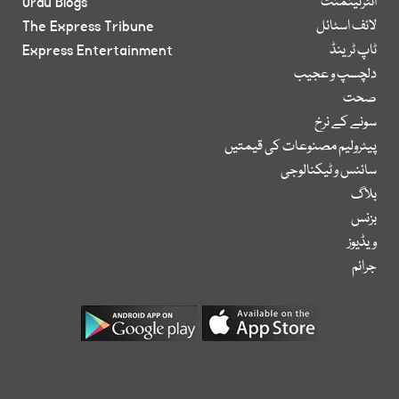
انٹرٹینمنٹ
Urdu Blogs
لائف اسٹائل
The Express Tribune
ٹاپ ٹرینڈ
Express Entertainment
دلچسپ و عجیب
صحت
سونے کے نرخ
پیٹرولیم مصنوعات کی قیمتیں
سائنس و ٹیکنالوجی
بلاگ
بزنس
ویڈیوز
جرائم