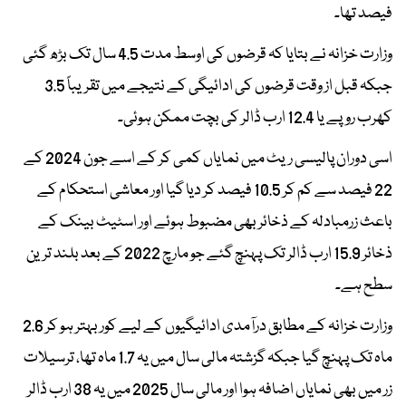
فیصد تھا۔
وزارت خزانہ نے بتایا کہ قرضوں کی اوسط مدت 4.5 سال تک بڑھ گئی
جبکہ قبل از وقت قرضوں کی ادائیگی کے نتیجے میں تقریباً 3.5
کھرب روپے یا 12.4 ارب ڈالر کی بچت ممکن ہوئی۔
اسی دوران پالیسی ریٹ میں نمایاں کمی کر کے اسے جون 2024 کے
22 فیصد سے کم کر 10.5 فیصد کر دیا گیا اور معاشی استحکام کے
باعث زرمبادلہ کے ذخائر بھی مضبوط ہوئے اور اسٹیٹ بینک کے
ذخائر 15.9 ارب ڈالر تک پہنچ گئے جو مارچ 2022 کے بعد بلند ترین
سطح ہے۔
وزارت خزانہ کے مطابق درآمدی ادائیگیوں کے لیے کور بہتر ہو کر 2.6
ماہ تک پہنچ گیا جبکہ گزشتہ مالی سال میں یہ 1.7 ماہ تھا، ترسیلات
زر میں بھی نمایاں اضافہ ہوا اور مالی سال 2025 میں یہ 38 ارب ڈالر