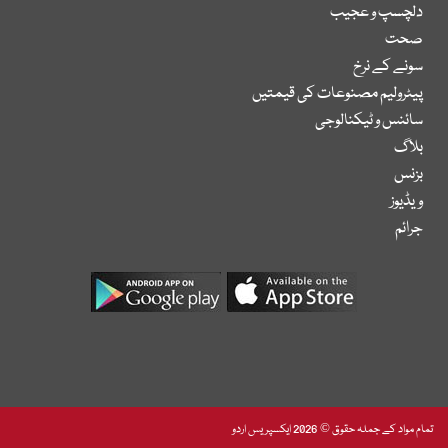
دلچسپ و عجیب
صحت
سونے کے نرخ
پیٹرولیم مصنوعات کی قیمتیں
سائنس و ٹیکنالوجی
بلاگ
بزنس
ویڈیوز
جرائم
تمام مواد کے جملہ حقوق © 2026 ایکسپریس اردو