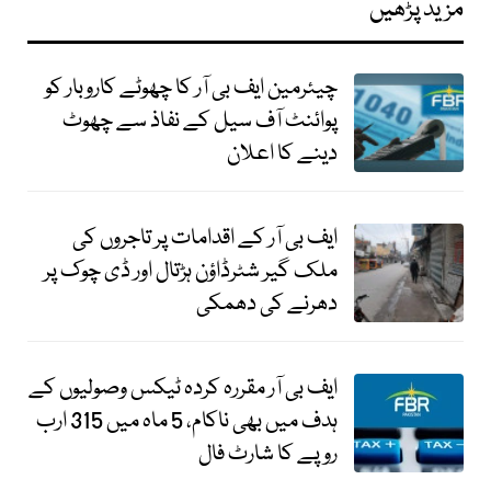
مزید پڑھیں
چیئرمین ایف بی آر کا چھوٹے کاروبار کو
پوائنٹ آف سیل کے نفاذ سے چھوٹ
دینے کا اعلان
ایف بی آر کے اقدامات پر تاجروں کی
ملک گیر شٹرڈاؤن ہڑتال اور ڈی چوک پر
دھرنے کی دھمکی
ایف بی آر مقررہ کردہ ٹیکس وصولیوں کے
ہدف میں بھی ناکام، 5 ماہ میں 315 ارب
روپے کا شارٹ فال