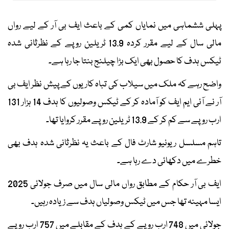
پہلی ششماہی میں نمایاں کمی کے باعث ایف بی آر کے لیے رواں
مالی سال کے لیے مقرر کردہ 13.9 ٹریلین روپے کے نظرثانی شدہ
ٹیکس ہدف کا حصول بھی ایک بڑا چیلنج بنتا جا رہا ہے۔
واضح رہے کہ ملک میں سیلاب کی تباہ کاریوں کے پیش نظر ایف بی
آر نے آئی ایم ایف کو آمادہ کر کے ٹیکس وصولیوں کا ہدف 14 ہزار 131
ارب روپے سے کم کر کے 13.9 ٹریلین روپے مقرر کروایا تھا۔
تاہم مسلسل ریونیو شارٹ فال کے باعث یہ نظرثانی شدہ ہدف بھی
خطرے میں دکھائی دے رہا ہے۔
ایف بی آر حکام کے مطابق رواں مالی سال میں صرف جولائی 2025
ایسا مہینہ تھا جس میں ٹیکس وصولیاں ہدف سے زیادہ رہیں۔
جولائی میں 748 ارب روپے کے ہدف کے مقابلے میں 757 ارب روپے