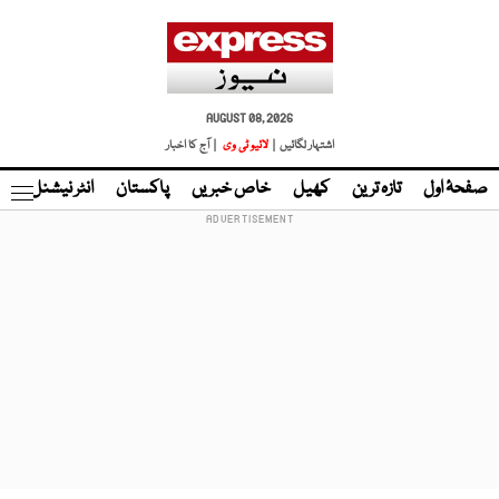
AUGUST 08, 2026
اشتہار لگائیں |
لائیو ٹی وی
| آج کا اخبار
صفحۂ اول
تازہ ترین
کھیل
خاص خبریں
پاکستان
انٹر نیشنل
ٹا