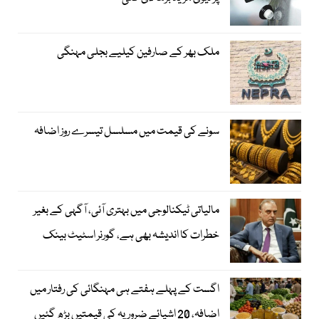
ملک بھر کے صارفین کیلیے بجلی مہنگی
سونے کی قیمت میں مسلسل تیسرے روز اضافہ
مالیاتی ٹیکنالوجی میں بہتری آئی، آگہی کے بغیر
خطرات کا اندیشہ بھی ہے، گورنر اسٹیٹ بینک
اگست کے پہلے ہفتے ہی مہنگائی کی رفتار میں
اضافہ، 20 اشیائے ضروریہ کی قیمتیں بڑھ گئیں