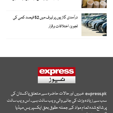
درآمدی گاڑیوں پر ٹیرف میں 52 فیصد کمی کی
تجویز، اختلافات برقرار
express.pk
خبروں اور حالات حاضرہ سے متعلق پاکستان کی
سب سے زیادہ وزٹ کی جانے والی ویب سائٹ ہے۔ اس ویب سائٹ
پر شائع شدہ تمام مواد کے جملہ حقوق بحق ایکسپریس میڈیا