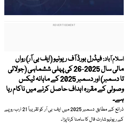
فیڈرل بورڈ آف ریونیو (ایف بی آر) رواں
اسلام آباد:
مالی سال 2025-26 کی پہلی ششماہی (جولائی
تا دسمبر) اور دسمبر 2025 کے ماہانہ ٹیکس
وصولی کے مقررہ اہداف حاصل کرنے میں ناکام رہا
ہے۔
ذرائع کے مطابق دسمبر 2025 میں ایف بی آر کو تقریباً 21 ارب روپے
کے ریونیو شارٹ فال کا سامنا کرنا پڑا۔