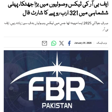
ایف بی آر کی ٹیکس وصولیوں میں بڑا جھٹکا، پہلی
ششماہی میں 321 ارب روپے کا شارٹ فال
صرف جولائی 2025 ایسا مہینہ تھا جس میں ٹیکس وصولیاں ہدف سے زیادہ رہیں، ایف
بی آر
ویب ڈیسک
January 01, 2026