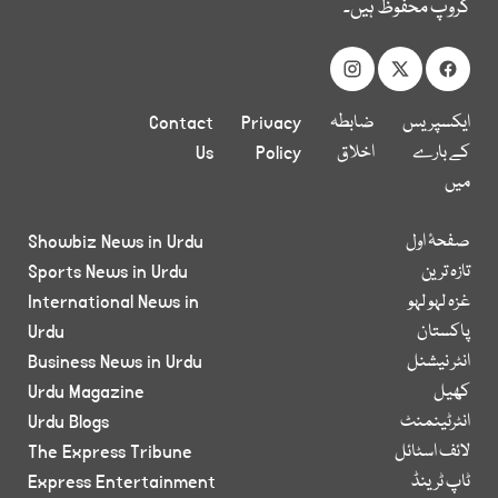
گروپ محفوظ ہیں۔
ایکسپریس
ضابطہ
Privacy
Contact
کے بارے
اخلاق
Policy
Us
میں
صفحۂ اول
Showbiz News in Urdu
تازہ ترین
Sports News in Urdu
غزہ لہو لہو
International News in
پاکستان
Urdu
انٹر نیشنل
Business News in Urdu
کھیل
Urdu Magazine
انٹرٹینمنٹ
Urdu Blogs
لائف اسٹائل
The Express Tribune
ٹاپ ٹرینڈ
Express Entertainment