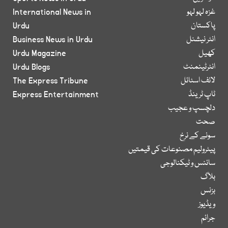
غزہ لہو لہو
International News in
پاکستان
Urdu
انٹر نیشنل
Business News in Urdu
کھیل
Urdu Magazine
انٹرٹینمنٹ
Urdu Blogs
لائف اسٹائل
The Express Tribune
ٹاپ ٹرینڈ
Express Entertainment
دلچسپ و عجیب
صحت
سونے کے نرخ
پیٹرولیم مصنوعات کی قیمتیں
سائنس و ٹیکنالوجی
بلاگ
بزنس
ویڈیوز
جرائم