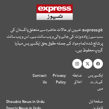
express.pk
خبروں اور حالات حاضرہ سے متعلق پاکستان کی
سب سے زیادہ وزٹ کی جانے والی ویب سائٹ ہے۔ اس ویب سائٹ
پر شائع شدہ تمام مواد کے جملہ حقوق بحق ایکسپریس میڈیا
گروپ محفوظ ہیں۔
ایکسپریس
ضابطہ
Privacy
Contact
کے بارے
اخلاق
Policy
Us
میں
صفحۂ اول
Showbiz News in Urdu
تازہ ترین
Sports News in Urdu