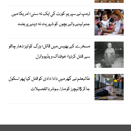
ٹرمپ نے سپریم کورٹ کی ایک نہ سنی؛ امریکا میں
جنم لینے والے بچوں کو شہریت نہ دینے پر بضد
مسخرے کے بھیس میں قاتل؛ بزرگ کو تیز دھار چاقو
سے قتل کردیا؛ خوفناک ویڈیو وائرل
طالبعلم نے گھر میں دادا دادی کو قتل کیا پھر اسکول
جاکر 5 ٹیچرز کو مارا، ہوشربا تفصیلات