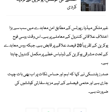
کردی
غیر ملکی میڈیا رپورٹس کے مطابق امن معاہدے میں سب سے بڑا
اختلاف علاقائی کنٹرول کے معاملے پر ہے۔ اس وقت روسی فوج
یوکرین کے تقریباً 20 فیصد علاقے پر قابض ہے، جبکہ روس معاہدے
کے تحت مشرقی یوکرین کے ڈونباس خطے پر مکمل کنٹرول چاہتا
ہے۔
صدر زیلنسکی نے کہا کہ اہم اور حساس نکات پر اب بھی بات چیت
جاری ہے اور حتمی فیصلے کے لیے مزید سفارتی کوششوں کی
ضرورت ہے۔