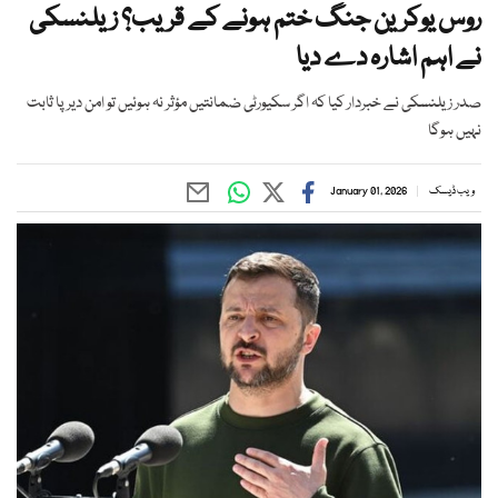
روس یوکرین جنگ ختم ہونے کے قریب؟ زیلنسکی
نے اہم اشارہ دے دیا
صدر زیلنسکی نے خبردار کیا کہ اگر سکیورٹی ضمانتیں مؤثر نہ ہوئیں تو امن دیرپا ثابت
نہیں ہوگا
ویب ڈیسک
January 01, 2026