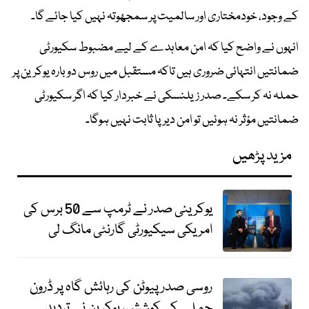
کے وجود، خودمختاری اور سالمیت پر سمجھوتہ نہیں کیا جائے گا۔
انہوں نے واضح کیا کہ امن معاہدے کے لیے مضبوط سکیورٹی
ضمانتیں انتہائی ضروری ہیں تاکہ مستقبل میں روس دوبارہ یوکرین پر
حملہ نہ کر سکے۔ صدر زیلنسکی نے خبردار کیا کہ اگر سکیورٹی
ضمانتیں مؤثر نہ ہوئیں تو امن دیرپا ثابت نہیں ہوگا۔
مزید پڑھیں
یوکرینی صدر نے ٹرمپ سے 50 برس کی
امریکی سیکیورٹی گارنٹی مانگ لی
روسی صدر پیوٹن کی رہائش گاہ پر ڈرون
حملے کی کوشش، یوکرین نے تردید