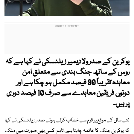
یوکرین کے صدر ولادیمیر زیلنسکی نے کہا ہے کہ
روس کے ساتھ جنگ بندی سے متعلق امن
معاہدہ تقریباً 90 فیصد مکمل ہو چکا ہے اور
دونوں فریقین معاہدے سے صرف 10 فیصد دوری
پر ہیں۔
نئے سال کے موقع پر قوم سے خطاب کرتے ہوئے صدر زیلنسکی نے کہا
کہ یوکرین جنگ کا خاتمہ چاہتا ہے، تاہم کسی بھی صورت میں ملک