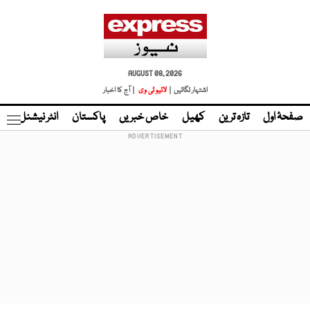
AUGUST 08, 2026
اشتہار لگائیں |
لائیو ٹی وی
| آج کا اخبار
صفحۂ اول
تازہ ترین
کھیل
خاص خبریں
پاکستان
انٹر نیشنل
ٹا