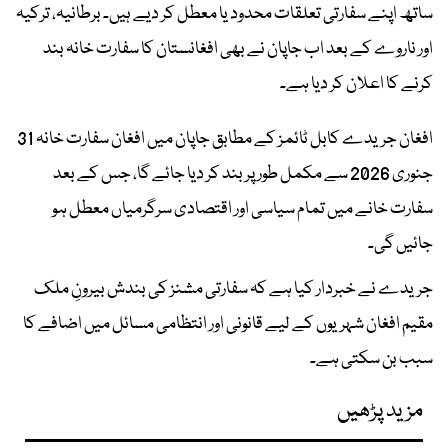
ساتھ اپنے سفارتی تعلقات محدود یا معطل کر دیے ہیں۔ برطانیہ، ترکیہ
اور ناروے کے بعد اب جاپان نے بھی افغانستان کا سفارت خانہ بند
کرنے کا اعلان کر دیا ہے۔
افغان جریدے کابل ٹائمز کے مطابق جاپان میں افغان سفارت خانہ 31
جنوری 2026 سے مکمل طور پر بند کر دیا جائے گا، جس کے بعد
سفارت خانے میں تمام سیاسی اور اقتصادی سرگرمیاں معطل ہو
جائیں گی۔
جریدے نے خبردار کیا ہے کہ سفارتی مشنز کی بندش بیرونِ ملک
مقیم افغان شہریوں کے لیے قانونی اور انتظامی مسائل میں اضافے کا
سبب بن سکتی ہے۔
مزید پڑھیں