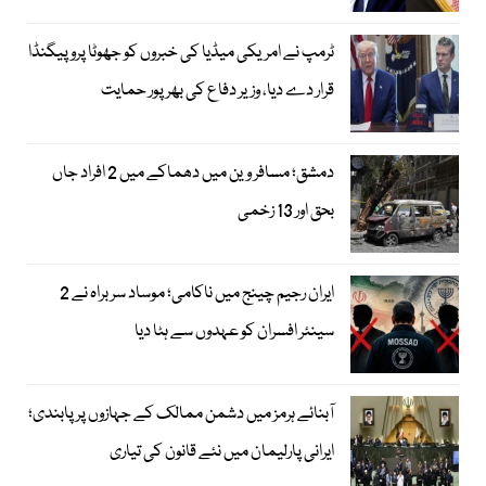
ٹرمپ نے امریکی میڈیا کی خبروں کو جھوٹا پروپیگنڈا
قرار دے دیا، وزیر دفاع کی بھرپور حمایت
دمشق؛ مسافر وین میں دھماکے میں 2 افراد جاں
بحق اور 13 زخمی
ایران رجیم چینج میں ناکامی؛ موساد سربراہ نے 2
سینئر افسران کو عہدوں سے ہٹا دیا
آبنائے ہرمز میں دشمن ممالک کے جہازوں پر پابندی؛
ایرانی پارلیمان میں نئے قانون کی تیاری