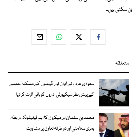
بن سکتی ہیں۔
متعلقہ
سعودی عرب نے ایران نواز گروہوں کے ممکنہ حملے
کے پیش نظر سیکیورٹی اداروں کو ہائی الرٹ کر دیا
محمد بن سلمان اور میکرون کا اہم ٹیلیفونک رابطہ،
بحری سلامتی اور دو طرفہ تعاون پر مشاورت