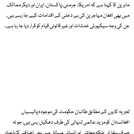
ماہرین کا کہنا ہے کہ امریکا، جرمنی، پاکستان، ایران اور دیگر ممالک
میں بھی افغان مہاجرین کی بے دخلی کے اقدامات کیے جا رہے ہیں،
جن کی وجہ سیکیورٹی خدشات اور غیر قانونی قیام کو قرار دیا جا رہا ہے۔
تجزیہ کاروں کے مطابق طالبان حکومت کی موجودہ پالیسیاں
افغانستان کو مزید عالمی تنہائی کی طرف دھکیل رہی ہیں، جو نہ
صرف سفارتی بلکہ معاشی اور انسانی مسائل میں بھی اضافے کا باعث