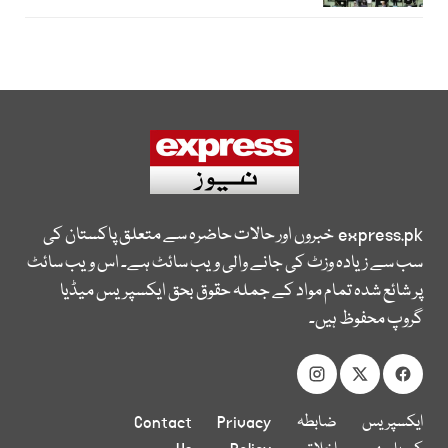
express.pk
خبروں اور حالات حاضرہ سے متعلق پاکستان کی
سب سے زیادہ وزٹ کی جانے والی ویب سائٹ ہے۔ اس ویب سائٹ
پر شائع شدہ تمام مواد کے جملہ حقوق بحق ایکسپریس میڈیا
گروپ محفوظ ہیں۔
ایکسپریس
ضابطہ
Privacy
Contact