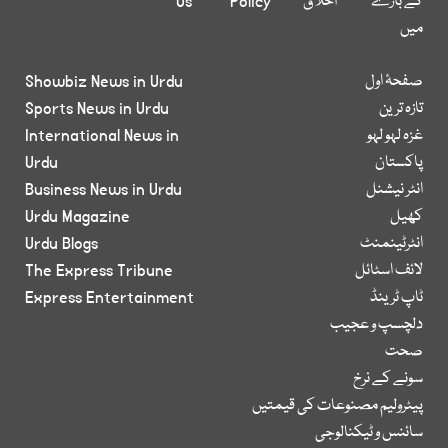
کے بارے
اخلاق
Policy
Us
میں
صفحۂ اول
Showbiz News in Urdu
تازہ ترین
Sports News in Urdu
غزہ لہو لہو
International News in
پاکستان
Urdu
انٹر نیشنل
Business News in Urdu
کھیل
Urdu Magazine
انٹرٹینمنٹ
Urdu Blogs
لائف اسٹائل
The Express Tribune
ٹاپ ٹرینڈ
Express Entertainment
دلچسپ و عجیب
صحت
سونے کے نرخ
پیٹرولیم مصنوعات کی قیمتیں
سائنس و ٹیکنالوجی