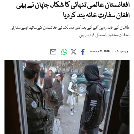
افغانستان عالمی تنہائی کا شکار، جاپان نے بھی
افغان سفارت خانہ بند کر دیا
طالبان کے اقتدار میں آنے کے بعد کئی ممالک نے افغانستان کے ساتھ اپنے سفارتی
تعلقات محدود یا معطل کر دیے ہیں
ویب ڈیسک
January 01, 2026