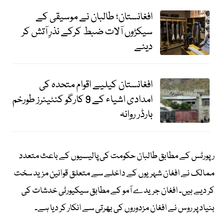
افغانستان؛ طالبان نے موسیقی کے
سیکڑوں آلات ضبط کرکے نذرِ آتش کر
دیئے
افغانستان کیلیے اقوام متحدہ کی
امدادی اشیاء کے 9 کارگو کنٹینرز طورخم
بارڈر روانہ
رپورٹس کے مطابق طالبان حکومت کی پالیسیوں کے باعث متعدد
ممالک نے افغان شہریوں کے داخلے سے متعلق قوانین مزید سخت
کر دیے ہیں۔ افغان جریدے آمو کے مطابق سیکیورٹی خدشات کی
بنیاد پر روس نے افغان مزدوروں کی بھرتی سے انکار کر دیا ہے۔