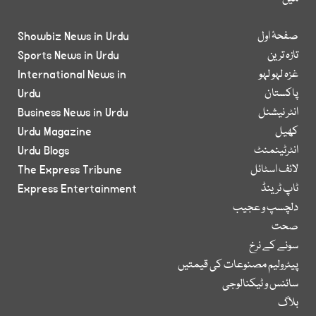
صفحۂ اول
Showbiz News in Urdu
تازہ ترین
Sports News in Urdu
غزہ لہو لہو
International News in
پاکستان
Urdu
انٹر نیشنل
Business News in Urdu
کھیل
Urdu Magazine
انٹرٹینمنٹ
Urdu Blogs
لائف اسٹائل
The Express Tribune
ٹاپ ٹرینڈ
Express Entertainment
دلچسپ و عجیب
صحت
سونے کے نرخ
پیٹرولیم مصنوعات کی قیمتیں
سائنس و ٹیکنالوجی
بلاگ