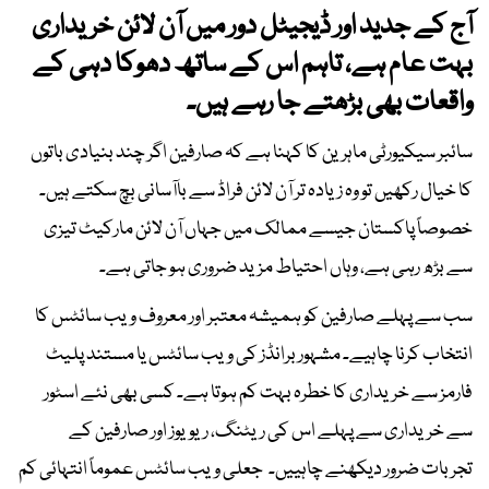
آج کے جدید اور ڈیجیٹل دور میں آن لائن خریداری
بہت عام ہے، تاہم اس کے ساتھ دھوکا دہی کے
واقعات بھی بڑھتے جا رہے ہیں۔
سائبر سیکیورٹی ماہرین کا کہنا ہے کہ صارفین اگر چند بنیادی باتوں
کا خیال رکھیں تو وہ زیادہ تر آن لائن فراڈ سے باآسانی بچ سکتے ہیں۔
خصوصاً پاکستان جیسے ممالک میں جہاں آن لائن مارکیٹ تیزی
سے بڑھ رہی ہے، وہاں احتیاط مزید ضروری ہو جاتی ہے۔
سب سے پہلے صارفین کو ہمیشہ معتبر اور معروف ویب سائٹس کا
انتخاب کرنا چاہیے۔ مشہور برانڈز کی ویب سائٹس یا مستند پلیٹ
فارمز سے خریداری کا خطرہ بہت کم ہوتا ہے۔ کسی بھی نئے اسٹور
سے خریداری سے پہلے اس کی ریٹنگ، ریویوز اور صارفین کے
تجربات ضرور دیکھنے چاہییں۔ جعلی ویب سائٹس عموماً انتہائی کم