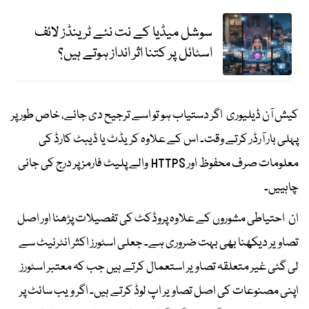
سوشل میڈیا کے نت نئے ٹرینڈز لائف
اسٹائل پر کتنا اثر انداز ہوتے ہیں؟
کیش آن ڈیلیوری اگر دستیاب ہو تو اسے ترجیح دی جائے، خاص طور پر
پہلی بار آرڈر کرتے وقت۔ اس کے علاوہ کریڈٹ یا ڈیبٹ کارڈ کی
معلومات صرف محفوظ اور HTTPS والے پلیٹ فارمز پر درج کی جانی
چاہییں۔
ان احتیاطی مشوروں کے علاوہ پروڈکٹ کی تفصیلات پڑھنا اور اصل
تصاویر دیکھنا بھی بہت ضروری ہے۔ جعلی اسٹورز اکثر انٹرنیٹ سے
لی گئی غیر متعلقہ تصاویر استعمال کرتے ہیں جب کہ معتبر اسٹورز
اپنی مصنوعات کی اصل تصاویر اپ لوڈ کرتے ہیں۔ اگر ویب سائٹ پر