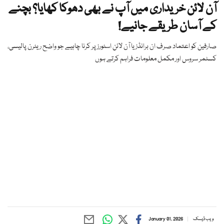
آن لائن خریداری میں آپ نے بھی دھوکا کھایا؟ بچنے
کے آسان طریقے جانیے!
صارفین کو اعتماد صرف ان برانڈز یا آن لائن اسٹورز پر کرنا چاہیے جو واضح ریٹرن پالیسی،
کسٹمر سروس اور مکمل معلومات فراہم کرتے ہوں
ویب ڈیسک
January 01, 2026