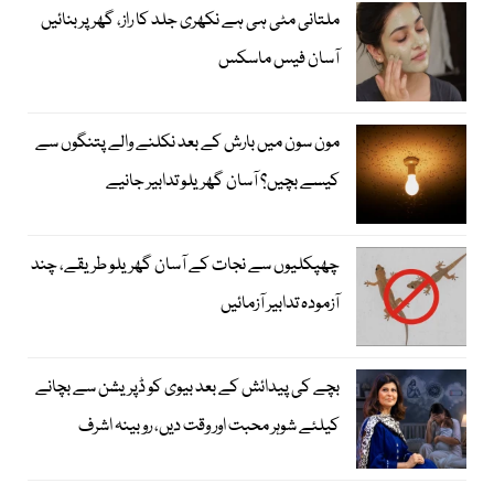
ملتانی مٹی ہی ہے نکھری جلد کا راز، گھر پر بنائیں
آسان فیس ماسکس
مون سون میں بارش کے بعد نکلنے والے پتنگوں سے
کیسے بچیں؟ آسان گھریلو تدابیر جانیے
چھپکلیوں سے نجات کے آسان گھریلو طریقے، چند
آزمودہ تدابیر آزمائیں
بچے کی پیدائش کے بعد بیوی کو ڈپریشن سے بچانے
کیلئے شوہر محبت اور وقت دیں، روبینہ اشرف