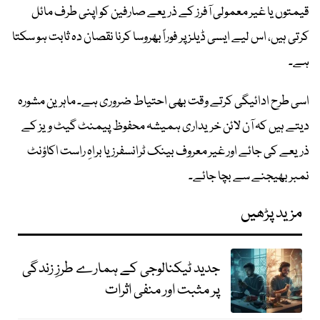
قیمتوں یا غیر معمولی آفرز کے ذریعے صارفین کو اپنی طرف مائل
کرتی ہیں، اس لیے ایسی ڈیلز پر فوراً بھروسا کرنا نقصان دہ ثابت ہو سکتا
ہے۔
اسی طرح ادائیگی کرتے وقت بھی احتیاط ضروری ہے۔ ماہرین مشورہ
دیتے ہیں کہ آن لائن خریداری ہمیشہ محفوظ پیمنٹ گیٹ ویز کے
ذریعے کی جائے اور غیر معروف بینک ٹرانسفرز یا براہِ راست اکاؤنٹ
نمبر بھیجنے سے بچا جائے۔
مزید پڑھیں
جدید ٹیکنالوجی کے ہمارے طرزِ زندگی
پر مثبت اور منفی اثرات