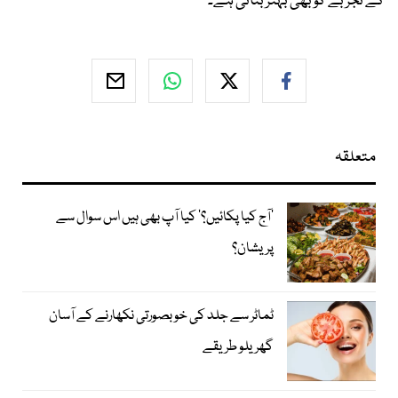
کے تجربے کو بھی بہتر بناتی ہے۔
متعلقہ
’آج کیا پکائیں؟‘ کیا آپ بھی ہیں اس سوال سے
پریشان؟
ٹماٹر سے جلد کی خوبصورتی نکھارنے کے آسان
گھریلو طریقے