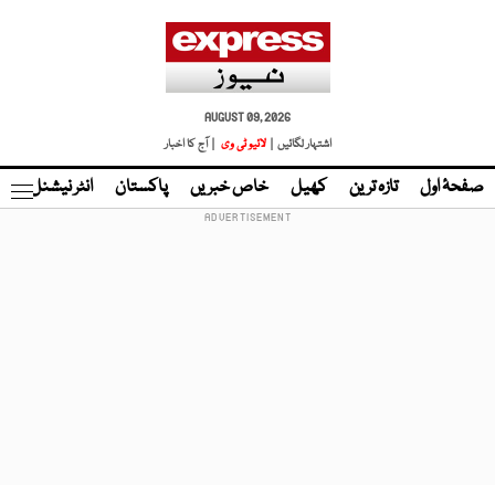
AUGUST 09, 2026
اشتہار لگائیں |
لائیو ٹی وی
| آج کا اخبار
صفحۂ اول
تازہ ترین
کھیل
خاص خبریں
پاکستان
انٹر نیشنل
ٹا