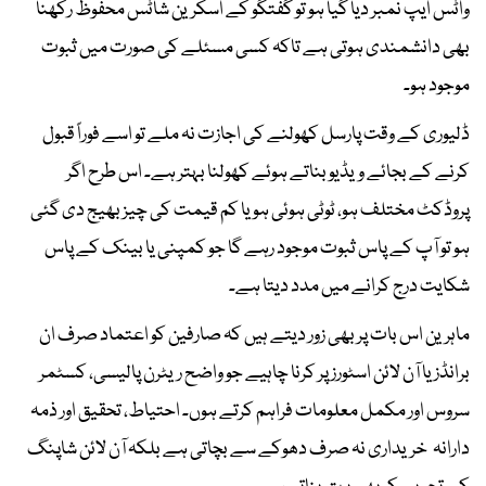
واٹس ایپ نمبر دیا گیا ہو تو گفتگو کے اسکرین شاٹس محفوظ رکھنا
بھی دانشمندی ہوتی ہے تاکہ کسی مسئلے کی صورت میں ثبوت
موجود ہو۔
ڈلیوری کے وقت پارسل کھولنے کی اجازت نہ ملے تو اسے فوراً قبول
کرنے کے بجائے ویڈیو بناتے ہوئے کھولنا بہتر ہے۔ اس طرح اگر
پروڈکٹ مختلف ہو، ٹوٹی ہوئی ہو یا کم قیمت کی چیز بھیج دی گئی
ہو تو آپ کے پاس ثبوت موجود رہے گا جو کمپنی یا بینک کے پاس
شکایت درج کرانے میں مدد دیتا ہے۔
ماہرین اس بات پر بھی زور دیتے ہیں کہ صارفین کو اعتماد صرف ان
برانڈز یا آن لائن اسٹورز پر کرنا چاہیے جو واضح ریٹرن پالیسی، کسٹمر
سروس اور مکمل معلومات فراہم کرتے ہوں۔ احتیاط، تحقیق اور ذمہ
دارانہ خریداری نہ صرف دھوکے سے بچاتی ہے بلکہ آن لائن شاپنگ