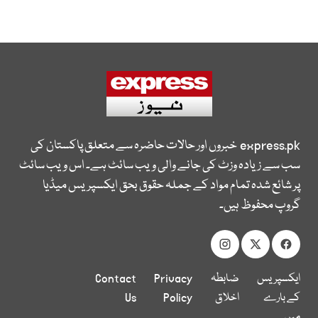
express.pk
خبروں اور حالات حاضرہ سے متعلق پاکستان کی
سب سے زیادہ وزٹ کی جانے والی ویب سائٹ ہے۔ اس ویب سائٹ
پر شائع شدہ تمام مواد کے جملہ حقوق بحق ایکسپریس میڈیا
گروپ محفوظ ہیں۔
ایکسپریس
ضابطہ
Privacy
Contact
کے بارے
اخلاق
Policy
Us
میں