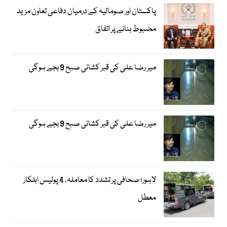
پاکستان اور صومالیہ کے درمیان دفاعی تعاون مزید
مضبوط بنانے پر اتفاق
میر رضا علی کی قبر کشائی صبح 9 بجے ہوگی
میر رضا علی کی قبر کشائی صبح 9 بجے ہوگی
لاہور؛ صحافی پر تشدد کا معاملہ، 4 پولیس اہلکار
معطل