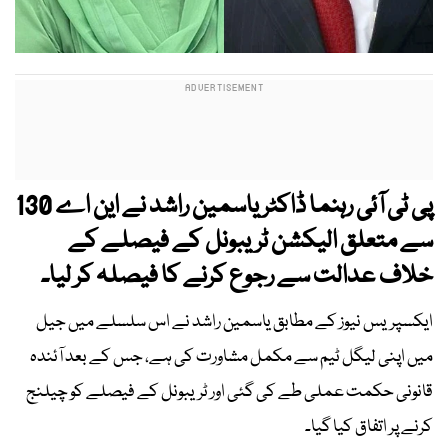
پی ٹی آئی رہنما ڈاکٹر یاسمین راشد نے این اے 130
سے متعلق الیکشن ٹریبونل کے فیصلے کے
خلاف عدالت سے رجوع کرنے کا فیصلہ کر لیا۔
ایکسپریس نیوز کے مطابق یاسمین راشد نے اس سلسلے میں جیل
میں اپنی لیگل ٹیم سے مکمل مشاورت کی ہے، جس کے بعد آئندہ
قانونی حکمت عملی طے کی گئی اور ٹریبونل کے فیصلے کو چیلنج
کرنے پر اتفاق کیا گیا۔