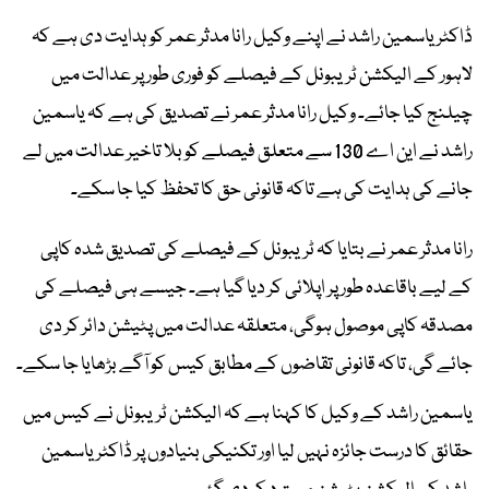
ڈاکٹر یاسمین راشد نے اپنے وکیل رانا مدثر عمر کو ہدایت دی ہے کہ
لاہور کے الیکشن ٹریبونل کے فیصلے کو فوری طور پر عدالت میں
چیلنج کیا جائے۔ وکیل رانا مدثر عمر نے تصدیق کی ہے کہ یاسمین
راشد نے این اے 130 سے متعلق فیصلے کو بلا تاخیر عدالت میں لے
جانے کی ہدایت کی ہے تاکہ قانونی حق کا تحفظ کیا جا سکے۔
رانا مدثر عمر نے بتایا کہ ٹریبونل کے فیصلے کی تصدیق شدہ کاپی
کے لیے باقاعدہ طور پر اپلائی کر دیا گیا ہے۔ جیسے ہی فیصلے کی
مصدقہ کاپی موصول ہوگی، متعلقہ عدالت میں پٹیشن دائر کر دی
جائے گی، تاکہ قانونی تقاضوں کے مطابق کیس کو آگے بڑھایا جا سکے۔
یاسمین راشد کے وکیل کا کہنا ہے کہ الیکشن ٹریبونل نے کیس میں
حقائق کا درست جائزہ نہیں لیا اور تکنیکی بنیادوں پر ڈاکٹر یاسمین