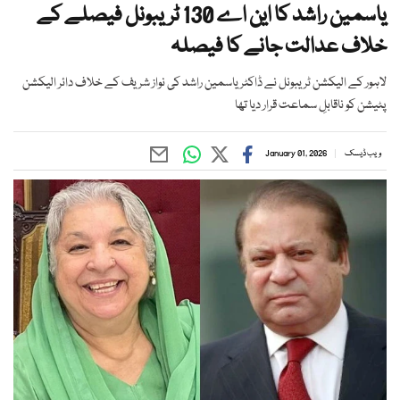
یاسمین راشد کا این اے 130 ٹریبونل فیصلے کے
خلاف عدالت جانے کا فیصلہ
لاہور کے الیکشن ٹریبونل نے ڈاکٹر یاسمین راشد کی نواز شریف کے خلاف دائر الیکشن
پٹیشن کو ناقابلِ سماعت قرار دیا تھا
ویب ڈیسک
January 01, 2026