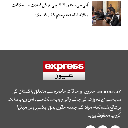
آئی جی سندھ کا کراچی بار کی قیادت سے ملاقات،
وکلاء کا احتجاج ختم کرنے کا اعلان
express.pk
خبروں اور حالات حاضرہ سے متعلق پاکستان کی
سب سے زیادہ وزٹ کی جانے والی ویب سائٹ ہے۔ اس ویب سائٹ
پر شائع شدہ تمام مواد کے جملہ حقوق بحق ایکسپریس میڈیا
گروپ محفوظ ہیں۔