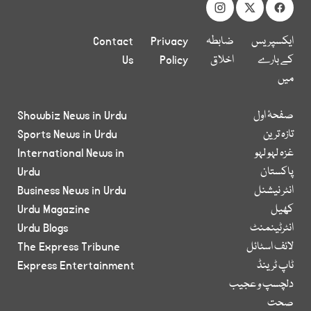
ایکسپریس
ضابطہ
Privacy
Contact
کے بارے
اخلاق
Policy
Us
میں
صفحۂ اول
Showbiz News in Urdu
تازہ ترین
Sports News in Urdu
غزہ لہو لہو
International News in
پاکستان
Urdu
انٹر نیشنل
Business News in Urdu
کھیل
Urdu Magazine
انٹرٹینمنٹ
Urdu Blogs
لائف اسٹائل
The Express Tribune
ٹاپ ٹرینڈ
Express Entertainment
دلچسپ و عجیب
صحت