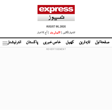
AUGUST 06, 2026
اشتہار لگائیں |
لائیو ٹی وی
| آج کا اخبار
صفحۂ اول
تازہ ترین
کھیل
خاص خبریں
پاکستان
انٹر نیشنل
ٹا