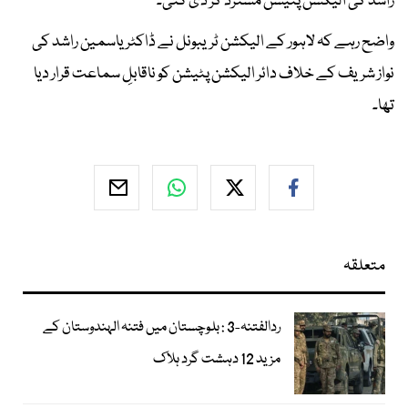
راشد کی الیکشن پٹیشن مسترد کر دی گئی۔
واضح رہے کہ لاہور کے الیکشن ٹریبونل نے ڈاکٹر یاسمین راشد کی
نواز شریف کے خلاف دائر الیکشن پٹیشن کو ناقابلِ سماعت قرار دیا
تھا۔
متعلقہ
ردالفتنہ-3 : بلوچستان میں فتنہ الہندوستان کے
مزید 12 دہشت گرد ہلاک