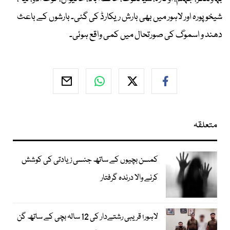
شیخوپورہ اور لاہور میں بھی بارش ریکارڈ کی گئی۔ بارشوں کے باعث
دھند و اسموگ کی صورتحال میں کمی واقع ہوئی۔
متعلقہ
کمسن بچیوں کے ساتھ جنسی زیادتی کی کوشش
کرنے والا درندہ گرفتار
لاہور؛ قریبی رشتےدار کی 12 سالہ بچی کے ساتھ گن