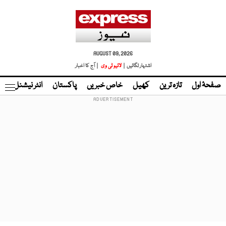
AUGUST 09, 2026
اشتہار لگائیں |
لائیو ٹی وی
| آج کا اخبار
صفحۂ اول
تازہ ترین
کھیل
خاص خبریں
پاکستان
انٹر نیشنل
ٹا