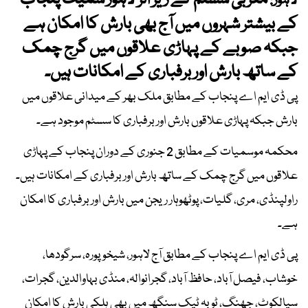
مغربی سسٹم کے زیر اثر لاہور سمیت پنجاب
لاہور:
کے بیشتر شہروں میں آج بھی بارش کا امکان ہے
جبکہ صوبے کے پہاڑی علاقوں میں گرج چمک
کے ساتھ بارش اور برفباری کے امکانات ہیں۔
پی ڈی ایم اے پنجاب کے مطابق ملک بھر کے میدانی علاقوں میں
بارش جبکہ پہاڑی علاقوں بارش اور برفباری کا سسٹم موجود ہے۔
محکمہ موسمیات کے مطابق 2 جنوری کے دوران پنجاب کے پہاڑی
علاقوں میں گرج چمک کے ساتھ بارش اور برفباری کے امکانات ہیں۔
راولپنڈی، مری، گلیات، پوٹھوہار ریجن میں بارش اور برفباری کا امکان
ہے۔
پی ڈی ایم اے پنجاب کے مطابق آج لاہور، شیخوپورہ، سرگودھا،
خوشاب، فیصل آباد، حافظ آباد، گجرانوالہ، منڈی بہاوالدین، گجرات،
سیالکوٹ، جھنگ، ٹوبہ ٹیک سنگھ میں بھی ہلکی بارش کا امکان