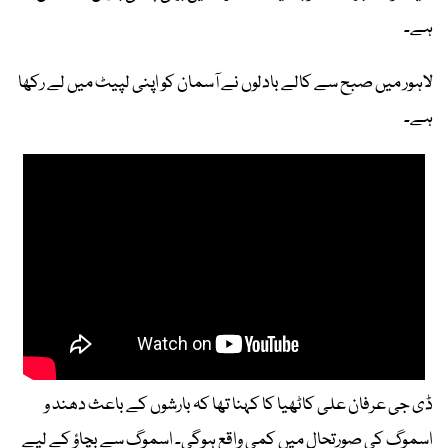
ہے۔
لاہور میں صبح سے کالے بادلوں نے آسمان کو اپنی لپیٹ میں لے رکھا
ہے۔
ڈی جی عرفان علی کاٹھیا کا کہنا تھا کہ بارشوں کے باعث دھند و
اسموگ کی صورتحال میں کمی واقع ہوگی۔ اسموگ سے بچاؤ کے لیے