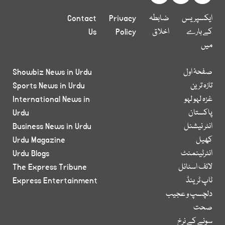
ایکسپریس
ضابطہ
Privacy
Contact
کے بارے
اخلاق
Policy
Us
میں
صفحۂ اول
Showbiz News in Urdu
تازہ ترین
Sports News in Urdu
غزہ لہو لہو
International News in
پاکستان
Urdu
انٹر نیشنل
Business News in Urdu
کھیل
Urdu Magazine
انٹرٹینمنٹ
Urdu Blogs
لائف اسٹائل
The Express Tribune
ٹاپ ٹرینڈ
Express Entertainment
دلچسپ و عجیب
صحت
سونے کے نرخ