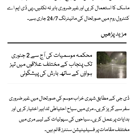
ماسک کا استعمال کریں اور غیر ضروری باہر نہ نکلیں۔ پی ڈی ایم اے
کنٹرول روم میں صورتحال کی مانیٹرنگ 24/7 جاری ہے۔
مزید پڑھیں
محکمہ موسمیات کی آج سے 2 جنوری
تک پنجاب کے مختلف علاقوں میں تیز
ہواؤں کے ساتھ بارش کی پیشگوئی
ڈی جی کے مطابق شہری خراب موسم کی صورتحال میں غیر ضروری
سفر سے گریز کریں۔ مری میں سیاح احتیاطی تدابیر اختیار کریں اور
ہدایات پر عمل کریں۔ سیاحوں کی سہولیات کے لیے مری میں
مختلف مقامات پر فسیلیٹیشن سنٹرز قائم ہیں۔