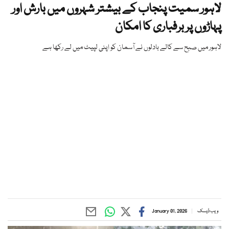
لاہور سمیت پنجاب کے بیشتر شہروں میں بارش اور
پہاڑوں پر برفباری کا امکان
لاہور میں صبح سے کالے بادلوں نے آسمان کو اپنی لپیٹ میں لے رکھا ہے
ویب ڈیسک
January 01, 2026