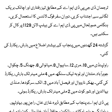
ترجمان ڈی جی پی ڈی ایم اے کے مطابق تیز رفتاری اور اچانک بریک
لگانے سے اجتناب کریں، دوران سفر فوگ لائٹس کا استعمال کریں۔
ہنگامی صورتحال میں پی ڈی ایم اے کی ہیلپ لائن 1129 پر کال کر
سکتے ہیں۔
گزشتہ 24 گھنٹوں میں پنجاب کے بیشتر اضلاع میں بارش ریکارڈ کی
گئی۔
راولپنڈی میں 18، مری 12، ساہیوال 8، میانوالی 6، جھنگ 5، چکوال،
جوہرآباد، ملتان اور ٹوبہ ٹیک سنگھ میں 4 ملی میٹر تک بارش ریکارڈ
کی گئی۔ بھکر، نارووال اور فیصل آباد میں 3، اٹک، سرگودھا، منڈی
بہاالدین اور شور کوٹ میں 2 ملی میٹر تک بارش ریکارڈ ہوئی۔
پی ڈی ایم اے پنجاب کے مطابق ڈیرہ غازی خان، راجن پور، بہاولپور،
بہاولنگر، جہلم، اوکاڑہ، سیالکوٹ، حافظ آباد، خانیوال، کوٹ ادو، لیہ،