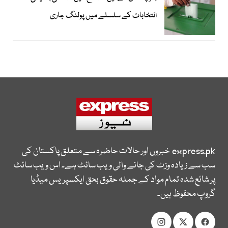
انتخابات کے سلسلے میں پولنگ جاری
express.pk
خبروں اور حالات حاضرہ سے متعلق پاکستان کی
سب سے زیادہ وزٹ کی جانے والی ویب سائٹ ہے۔ اس ویب سائٹ
پر شائع شدہ تمام مواد کے جملہ حقوق بحق ایکسپریس میڈیا
گروپ محفوظ ہیں۔