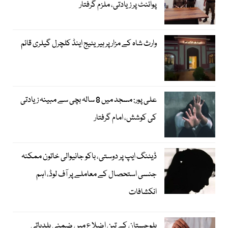
پوائنٹ پر زیادتی، ملزم گرفتار
وارث شاہ کے مزار پر ہیریٹیج اینڈ کلچرل گیلری قائم
علی پور: مسجد میں 8 سالہ بچی سے مبینہ زیادتی
کی کوشش، امام گرفتار
ڈیٹنگ ایپ پر دوستی، باکو جانیوالی خاتون ممکنہ
جنسی استحصال کے معاملے پر آف لوڈ، اہم
انکشافات
بلوچستان کے تین اضلاع میں ضمنی بلدیاتی