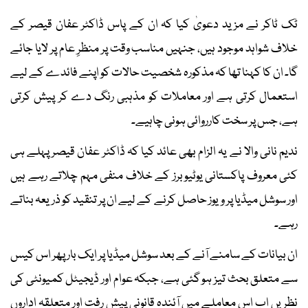
ٹک ٹاکر نے مزید دعویٰ کیا کہ ان کے پاس ڈاکٹر عفان قیصر کے
خلاف شواہد موجود ہیں، جنہیں مناسب وقت پر منظرِ عام پر لایا جائے
گا۔ ان کا کہنا تھا کہ مذکورہ شخصیت حالات کو اپنے فائدے کے لیے
استعمال کرتی ہے اور معاملات کو مذہبی رنگ دے کر پیش کرتی
ہے، جس پر سخت کارروائی ہونی چاہیے۔
ندیم نانی والا نے یہ الزام بھی عائد کیا کہ ڈاکٹر عفان قیصر پہلے ہی
کئی معروف پاکستانی یوٹیوبرز کے خلاف منفی مہم چلاتے رہے ہیں
اور سوشل میڈیا پر ویوز حاصل کرنے کے لیے ان پر تنقید کو ذریعہ بناتے
رہے۔
ان بیانات کے سامنے آنے کے بعد سوشل میڈیا پر ایک بار پھر اس کیس
سے متعلق بحث تیز ہو گئی ہے، جبکہ عوام اور ڈیجیٹل کمیونٹی کی
نظریں اب اس معاملے میں آئندہ قانونی پیش رفت اور متعلقہ اداروں