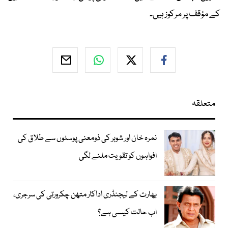
کے مؤقف پر مرکوز ہیں۔
متعلقہ
نمرہ خان اور شوہر کی ذومعنی پوسٹوں سے طلاق کی
افواہوں کو تقویت ملنے لگی
بھارت کے لیجنڈری اداکار متھن چکرورتی کی سرجری،
اب حالت کیسی ہے؟