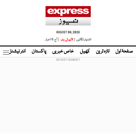
AUGUST 08, 2026
اشتہار لگائیں |
لائیو ٹی وی
| آج کا اخبار
صفحۂ اول
تازہ ترین
کھیل
خاص خبریں
پاکستان
انٹر نیشنل
ٹا