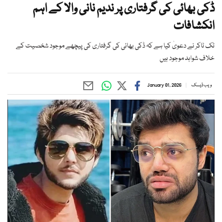
ڈکی بھائی کی گرفتاری پر ندیم نانی والا کے اہم
انکشافات
ٹک ٹاکر نے دعویٰ کیا ہے کہ ڈکی بھائی کی گرفتاری کی پیچھے موجود شخصیت کے
خلاف شواہد موجود ہیں
ویب ڈیسک
January 01, 2026