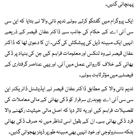
پہنچائی گئیں۔
ایک پروگرام میں گفتگو کرتے ہوئے ندیم نانی والا نے بتایا کہ این سی
سی آئی اے کے حکام کی جانب سے ڈاکٹر عفان قیصر کے ذریعے
انہیں ایک مبینہ ڈیل کی پیشکش کی گئی۔ ان کا دعویٰ تھا کہ ڈاکٹر
عفان قیصر نے وہ لنکس اور معلومات فراہم کیں جن کی بنیاد پر ڈکی
بھائی کے خلاف کارروائی عمل میں آئی، اور یہی عناصر گرفتاری کے
فیصلے میں مؤثر ثابت ہوئے۔
ندیم نانی والا کے مطابق ڈاکٹر عفان قیصر نے ایڈیشنل ڈائریکٹر این
سی سی آئی اے چوہدری سرفراز کو ڈکی بھائی کے مالی معاملات کی
تفصیلات فراہم کیں اور یہ تاثر دیا کہ اصل مالی حیثیت رکھنے والا
فرد ڈکی بھائی ہے۔ ان کے بقول اسی تناظر میں نہ صرف ڈکی بھائی
بلکہ سسٹرولوجی اور خود انہیں بھی مبینہ طور پر ڈیلز بھجوائی گئیں۔