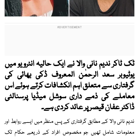
ٹک ٹاکر ندیم نانی والا نے ایک حالیہ انٹرویو میں
یوٹیوبر سعد الرحمٰن المعروف ڈکی بھائی کی
گرفتاری سے متعلق اہم انکشافات کرتے ہوئے اس
معاملے کی ذمے داری سوشل میڈیا پرسنالٹی
ڈاکٹر عفان قیصر پر عائد کردی ہے۔
ندیم نانی والا کے مطابق گرفتاری کے پسِ منظر میں ایسے روابط اور
معلومات شامل تھیں جو مخصوص افراد کے ذریعے حکام تک