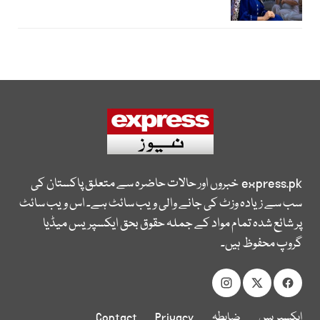
express.pk
خبروں اور حالات حاضرہ سے متعلق پاکستان کی
سب سے زیادہ وزٹ کی جانے والی ویب سائٹ ہے۔ اس ویب سائٹ
پر شائع شدہ تمام مواد کے جملہ حقوق بحق ایکسپریس میڈیا
گروپ محفوظ ہیں۔
ایکسپریس
ضابطہ
Privacy
Contact