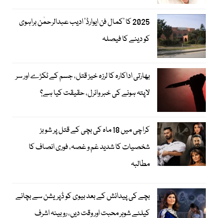
2025 کا ’کمال فن ایوارڈ‘ ادیب عبدالرحمٰن براہوی
کو دینے کا فیصلہ
بھارتی اداکارہ کا لرزہ خیز قتل، جسم کے ٹکڑے اور سر
لاپتہ ہونے کی خبر وائرل، حقیقت کیا ہے؟
کراچی میں 18 ماہ کی بچی کے قتل پر شوبز
شخصیات کا شدید غم و غصہ، فوری انصاف کا
مطالبہ
بچے کی پیدائش کے بعد بیوی کو ڈپریشن سے بچانے
کیلئے شوہر محبت اور وقت دیں، روبینہ اشرف