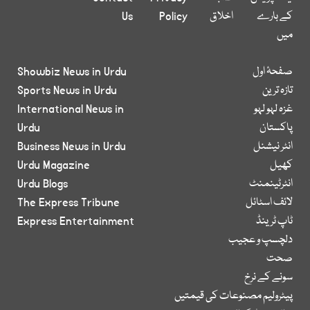
کے بارے
اخلاق
Policy
Us
میں
صفحۂ اول
Showbiz News in Urdu
تازہ ترین
Sports News in Urdu
غزہ لہو لہو
International News in
پاکستان
Urdu
انٹر نیشنل
Business News in Urdu
کھیل
Urdu Magazine
انٹرٹینمنٹ
Urdu Blogs
لائف اسٹائل
The Express Tribune
ٹاپ ٹرینڈ
Express Entertainment
دلچسپ و عجیب
صحت
سونے کے نرخ
پیٹرولیم مصنوعات کی قیمتیں