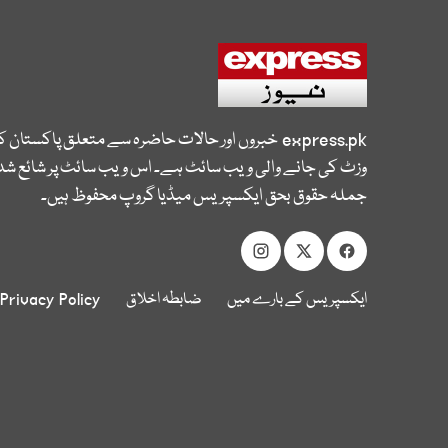
express.pk
خبروں اور حالات حاضرہ سے متعلق پاکستان 
وزٹ کی جانے والی ویب سائٹ ہے۔ اس ویب سائٹ پر شائع شدہ
جملہ حقوق بحق ایکسپریس میڈیا گروپ محفوظ ہیں۔
ایکسپریس کے بارے میں
ضابطہ اخلاق
Privacy Policy