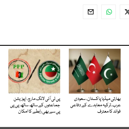
بھارتی میڈیا پاکستان، سعودی
پی ٹی آئی لانگ مارچ، اپوزیشن
عرب، ترکیہ معاہدے کے دفاعی
جماعتوں کے ساتھ ساتھ پی پی
فوائد کا معترف
پی سے بھی رابطے کا امکان