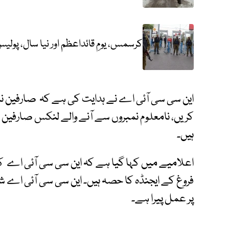
کرسمس، یومِ قائداعظم اور نیا سال، پولیس
این سی سی آئی اے نے ہدایت کی ہے کہ صارفین نا
کریں، نامعلوم نمبروں سے آنے والے لنکس صارفین 
ہیں۔
اعلامیے میں کہا گیا ہے کہ این سی سی آئی اے 
فروغ کے ایجنڈہ کا حصہ ہیں۔ این سی سی آئی اے 
پر عمل پیرا ہے۔