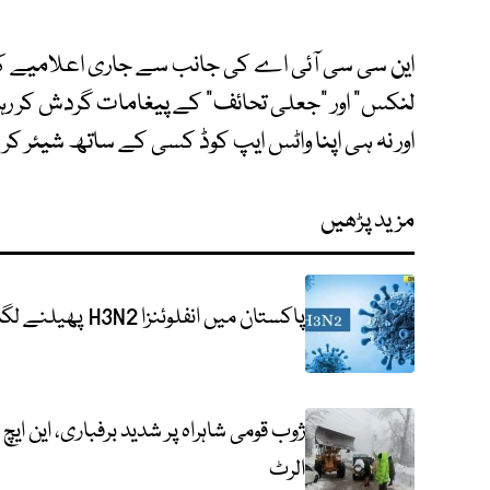
این سی سی آئی اے کی جانب سے جاری اعلامیے کے
لنکس" اور "جعلی تحائف" کے پیغامات گردش کر رہ
اور نہ ہی اپنا واٹس ایپ کوڈ کسی کے ساتھ شیئر کر
مزید پڑھیں
پاکستان میں انفلوئنزا H3N2 پھیلنے لگا، بچاؤ اور کنٹرول کے لیے ایڈوائزری جاری
ژوب قومی شاہراہ پر شدید برفباری، این 
الرٹ