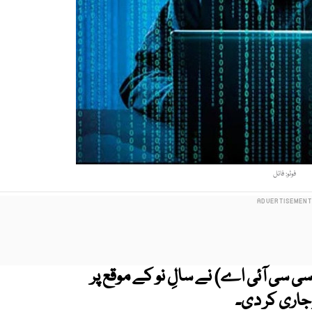
فوٹو: فائل
ی سی آئی اے) نے سالِ نو کے موقع پر
 جاری کر دی۔