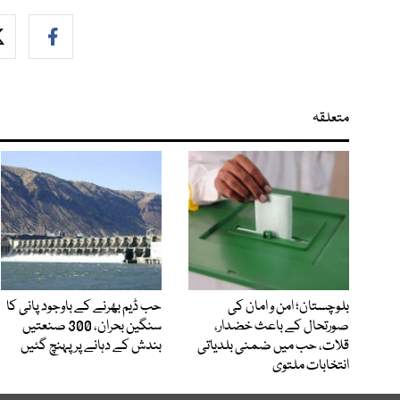
متعلقہ
بلوچستان؛ امن و امان کی
حب ڈیم بھرنے کے باوجود پانی کا
صورتحال کے باعث خضدار،
سنگین بحران، 300 صنعتیں
قلات، حب میں ضمنی بلدیاتی
بندش کے دہانے پر پہنچ گئیں
انتخابات ملتوی