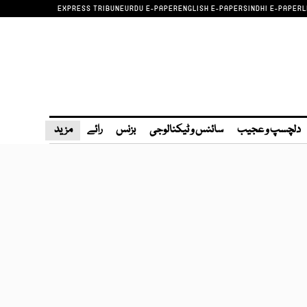
EXPRESS TRIBUNE
URDU E-PAPER
ENGLISH E-PAPER
SINDHI E-PAPER
L
دلچسپ و عجیب
سائنس و ٹیکنالوجی
بزنس
رائے
مزید