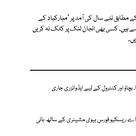
 مطابق نئے سال کی آمد پر "مبارکباد کے
ے ہیں، کسی بھی انجان لنک پر کلک نہ کریں
یں۔
ایچ اے ریسکیو فورس ہیوی مشینری کے ساتھ ہائی