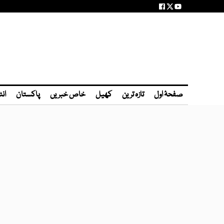
صفحۂ اول
تازہ ترین
کھیل
خاص خبریں
پاکستان
انٹ