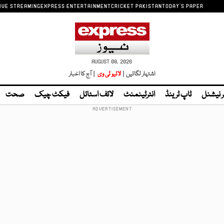
IVE STREAMING
EXPRESS ENTERTAINMENT
CRICKET PAKISTAN
TODAY'S PAPER
AUGUST 08, 2026
اشتہار لگائیں |
لائیو ٹی وی
| آج کا اخبار
ر نیشنل
ٹاپ ٹرینڈ
انٹرٹینمنٹ
لائف اسٹائل
فیکٹ چیک
صحت