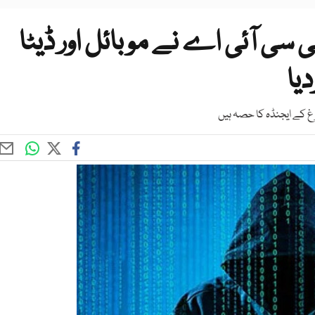
سی سی آئی اے نے موبائل اور ڈیٹا
یا
 کے ایجنڈہ کا حصہ ہیں