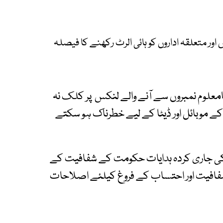
 اور متعلقہ اداروں کو ہائی الرٹ رکھنے کا فیصلہ
معلوم نمبروں سے آنے والے لنکس پر کلک نہ
کے موبائل اور ڈیٹا کے لیے خطرناک ہو سکتے
کی جاری کردہ ہدایات حکومت کے شفافیت کے
شفافیت اور احتساب کے فروغ کیلئے اصلاحات