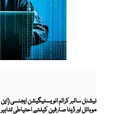
نیشنل سائبر کرائم انویسٹیگیشن ایجنسی (این س
موبائل اور ڈیٹا صارفین کیلئے احتیاطی تدابیر