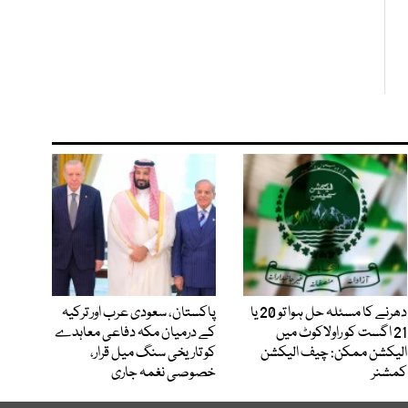
دھرنے کا مسئلہ حل ہوا تو 20 یا
پاکستان، سعودی عرب اور ترکیہ
21 اگست کو راولاکوٹ میں
کے درمیان مکہ دفاعی معاہدے
الیکشن ممکن: چیف الیکشن
کو تاریخی سنگ میل قرار،
کمشنر
خصوصی نغمہ جاری