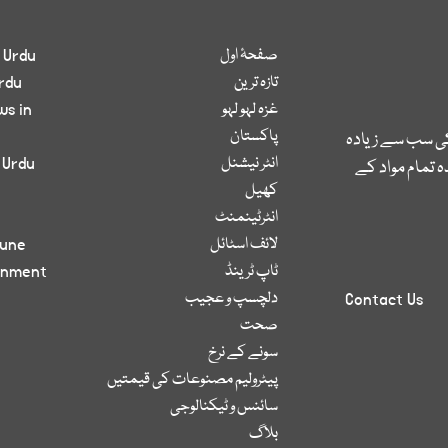
صفحۂ اول
 Urdu
تازہ ترین
rdu
غزہ لہو لہو
ws in
پاکستان
کی سب سے زیادہ
انٹر نیشنل
 Urdu
 تمام مواد کے
کھیل
انٹرٹینمنٹ
لائف اسٹائل
bune
ٹاپ ٹرینڈ
inment
دلچسپ و عجیب
Contact Us
صحت
سونے کے نرخ
پیٹرولیم مصنوعات کی قیمتیں
سائنس و ٹیکنالوجی
بلاگ