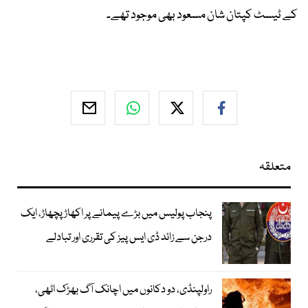
کے ٹیسٹ کپتان شان مسعود بھی موجود تھے۔
متعلقہ
پنجاب پولیس میں بڑے پیمانے پر اکھاڑ پچھاڑ، ایک
درجن سے زائد ڈی ایس پیز کی تقرری اور تبادلے
راولپنڈی، دو دکانوں میں اچانک آگ بھڑک اٹھی،