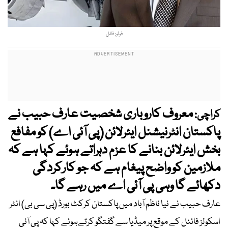
فوٹو: فائل
معروف کاروباری شخصیت عارف حبیب نے
کراچی:
پاکستان انٹرنیشنل ایئرلائن (پی آئی اے) کو مفافع
بخش ایئرلائن بنانے کا عزم دہراتے ہوئے کہا ہے کہ
ملازمین کو واضح پیغام ہے کہ جو کارکردگی
دکھائے گا وہی پی آئی اے میں رہے گا۔
عارف حبیب نے نیا ناظم آباد میں پاکستان کرکٹ بورڈ (پی سی بی) انٹر
اسکولز فائنل کے موقع پر میڈیا سے گفتگو کرتےہوئے کہا کہ پی آئی