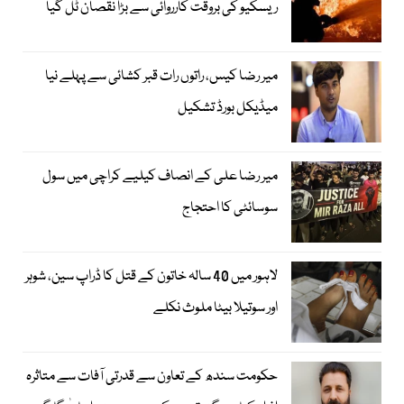
ریسکیو کی بروقت کارروائی سے بڑا نقصان ٹل گیا
میر رضا کیس، راتوں رات قبر کشائی سے پہلے نیا
میڈیکل بورڈ تشکیل
میر رضا علی کے انصاف کیلیے کراچی میں سول
سوسائٹی کا احتجاج
لاہور میں 40 سالہ خاتون کے قتل کا ڈراپ سین، شوہر
اور سوتیلا بیٹا ملوث نکلے
حکومت سندھ کے تعاون سے قدرتی آفات سے متاثرہ