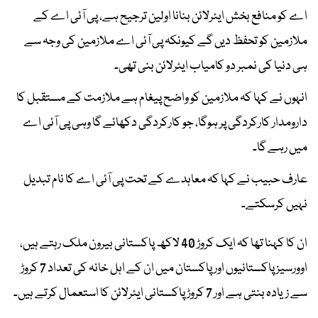
اے کو منافع بخش ایئرلائن بنانا اولین ترجیح ہے، پی آئی اے کے
ملازمین کو تحفظ دیں گے کیونکہ پی آئی اے ملازمین کی وجہ سے
ہی دنیا کی نمبر دو کامیاب ایئرلائن بنی تھی۔
انہوں نے کہا کہ ملازمین کو واضح پیغام ہے ملازمت کے مستقبل کا
دارومدار کارکردگی پر ہوگا، جو کارکردگی دکھائے گا وہی پی آئی اے
میں رہے گا۔
عارف حبیب نے کہا کہ معاہدے کے تحت پی آئی اے کا نام تبدیل
نہیں کرسکتے۔
ان کا کہنا تھا کہ ایک کروڑ 40 لاکھ پاکستانی بیرون ملک رہتے ہیں،
اوورسیز پاکستانیوں اور پاکستان میں ان کے اہل خانہ کی تعداد 7 کروڑ
سے زیادہ بنتی ہے اور 7 کروڑ پاکستانی ایئرلائن کا استعمال کرتے ہیں۔