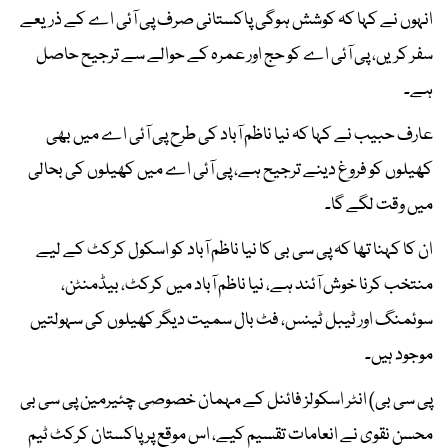
انہوں نے کہا کہ کوشش ہوگی پاکستانی صرف پی آئی اے کے ذریعے
سفر کریں، پی آئی اے کو حج اور عمرہ کے حوالے سے ترجیح حاصل
ہے۔
عارف حبیب نے کہا کہ نیا ناظم آباد کی طرح پی آئی اے میں بھی
کھیلوں کو فروغ دینے ترجیح ہے، پی آئی اے میں کھیلوں کی بحالی
میں وقت لگے گا۔
ان کا کہنا تھا کہ پی سی بی کا نیا ناظم آباد کو اسکول کرکٹ کے لیے
منتخب کرنا خوش آئند ہے، نیا ناظم آباد میں کرکٹ، بیڈمنٹن،
سوئمنگ اور ٹیبل ٹینس، فٹ بال سمیت دیگر کھیلوں کی سہولتیں
موجود ہیں۔
پی سی بی) انٹر اسکولز فائنل کے مہمان خصوصی چئیرمین پی سی بی
محسن نقوی نے انعامات تقسیم کیے، اس موقع پر پاکستان کرکٹ ٹیم