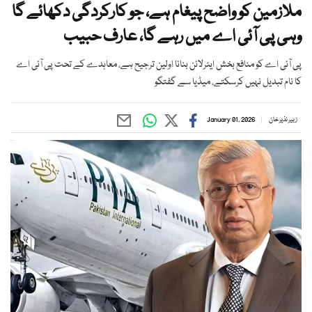
ملازمین کو واضح پیغام ہے، جو کارکردگی دکھائے گا
وہی پی آئی اے میں رہے گا، عارف حبیب
پی آئی اے کو منافع بخش ایئرلائن بنانا اولین ترجیح ہے، معاہدے کے تحت پی آئی اے
کا نام تبدیل نہیں کرسکتے، میڈیا سے گفتگو
زبیر نذیر خان
January 01, 2026