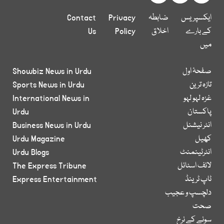
ایکسپریس
ضابطہ
Privacy
Contact
کے بارے
اخلاق
Policy
Us
میں
صفحۂ اول
Showbiz News in Urdu
تازہ ترین
Sports News in Urdu
غزہ لہو لہو
International News in
پاکستان
Urdu
انٹر نیشنل
Business News in Urdu
کھیل
Urdu Magazine
انٹرٹینمنٹ
Urdu Blogs
لائف اسٹائل
The Express Tribune
ٹاپ ٹرینڈ
Express Entertainment
دلچسپ و عجیب
صحت
سونے کے نرخ