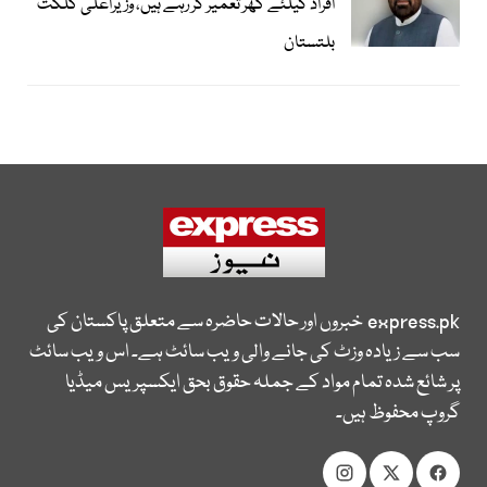
افراد کیلئے گھر تعمیر کر رہے ہیں، وزیراعلیٰ گلگت
بلتستان
express.pk
خبروں اور حالات حاضرہ سے متعلق پاکستان کی
سب سے زیادہ وزٹ کی جانے والی ویب سائٹ ہے۔ اس ویب سائٹ
پر شائع شدہ تمام مواد کے جملہ حقوق بحق ایکسپریس میڈیا
گروپ محفوظ ہیں۔