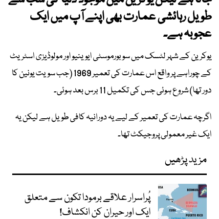
جاتا ہے لیکن یوکرین میں موجود دنیا کی سب سے
طویل رہائشی عمارت بھی اپنے آپ میں ایک
عجوبہ ہے۔
یوکرین کے شہر لٹسک میں سوبورموسٹی ایوینیو اور مولوڈیزی اسٹریٹ
کے چوراہے پر واقع اس عمارت کی تعمیر 1969 (جب سویت یونین کا
دور تھا) شروع ہوئی جس کی تکمیل 11 برس بعد ہوئی۔
اگرچہ عمارت کی تعمیر کے لیے یہ دورانیہ کافی طویل ہے لیکن یہ
ایک غیر معمولی پروجیکٹ تھا۔
مزید پڑھیں
پُراسرار علاقے برمودا تکون سے متعلق
ایک اور حیران کن انکشاف!