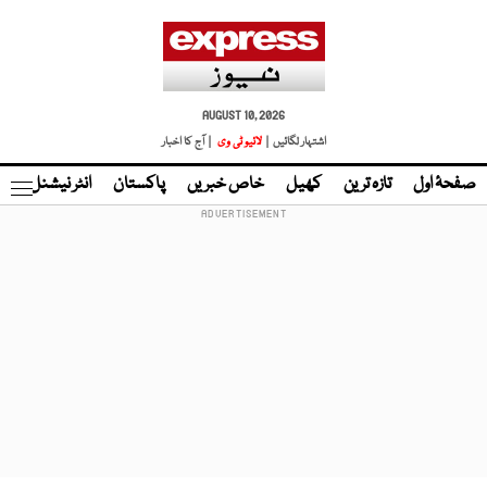
AUGUST 10, 2026
اشتہار لگائیں |
لائیو ٹی وی
| آج کا اخبار
صفحۂ اول
تازہ ترین
کھیل
خاص خبریں
پاکستان
انٹر نیشنل
ٹا