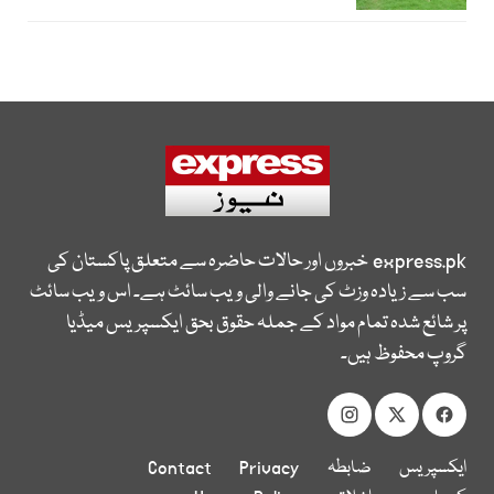
express.pk
خبروں اور حالات حاضرہ سے متعلق پاکستان کی
سب سے زیادہ وزٹ کی جانے والی ویب سائٹ ہے۔ اس ویب سائٹ
پر شائع شدہ تمام مواد کے جملہ حقوق بحق ایکسپریس میڈیا
گروپ محفوظ ہیں۔
ایکسپریس
ضابطہ
Privacy
Contact