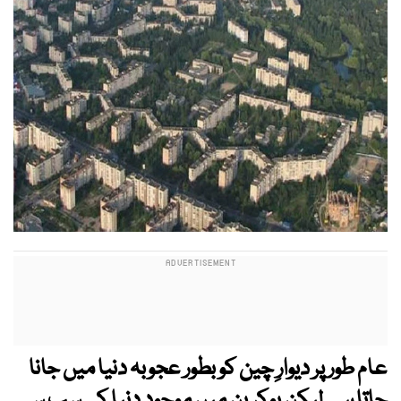
عام طور پر دیوارِ چین کو بطور عجوبہ دنیا میں جانا