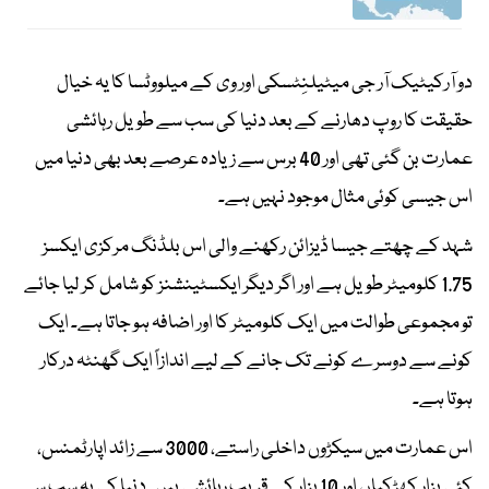
دو آرکیٹیک آر جی میٹیلنِٹسکی اور وی کے میلووٹسا کا یہ خیال
حقیقت کا روپ دھارنے کے بعد دنیا کی سب سے طویل رہائشی
عمارت بن گئی تھی اور 40 برس سے زیادہ عرصے بعد بھی دنیا میں
اس جیسی کوئی مثال موجود نہیں ہے۔
شہد کے چھتے جیسا ڈیزائن رکھنے والی اس بلڈنگ مرکزی ایکسز
1.75 کلومیٹر طویل ہے اور اگر دیگر ایکسٹینشنز کو شامل کر لیا جائے
تو مجموعی طوالت میں ایک کلومیٹر کا اور اضافہ ہو جاتا ہے۔ ایک
کونے سے دوسرے کونے تک جانے کے لیے اندازاً ایک گھنٹہ درکار
ہوتا ہے۔
اس عمارت میں سیکڑوں داخلی راستے، 3000 سے زائد اپارٹمنس،
کئی ہزار کھڑکیاں اور 10 ہزار کے قریب رہائشی ہیں۔ دنیا کی یہ سب سے