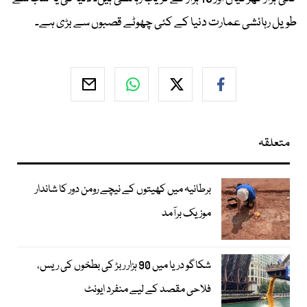
طویل رہائشی عمارت دنیا کے کئی چھوٹے قصبوں سے بڑی ہے۔
متعلقہ
برطانیہ میں کھیتوں کے نیچے رومن دور کا شاندار
موزیک برآمد
شکاگو دریا میں 90 ہزار ربڑ کی بطخوں کی ریس،
فلاحی مقصد کے لیے منفرد ایونٹ