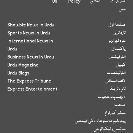
کے بارے
اخلاق
Policy
Us
میں
صفحۂ اول
Showbiz News in Urdu
تازہ ترین
Sports News in Urdu
غزہ لہو لہو
International News in
پاکستان
Urdu
انٹر نیشنل
Business News in Urdu
کھیل
Urdu Magazine
انٹرٹینمنٹ
Urdu Blogs
لائف اسٹائل
The Express Tribune
ٹاپ ٹرینڈ
Express Entertainment
دلچسپ و عجیب
صحت
سونے کے نرخ
پیٹرولیم مصنوعات کی قیمتیں
سائنس و ٹیکنالوجی