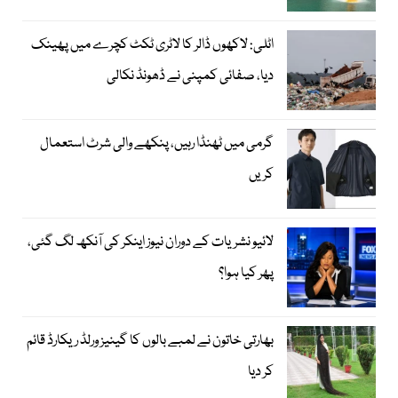
اٹلی: لاکھوں ڈالر کا لاٹری ٹکٹ کچرے میں پھینک
دیا، صفائی کمپنی نے ڈھونڈ نکالی
گرمی میں ٹھنڈا رہیں، پنکھے والی شرٹ استعمال
کریں
لائیو نشریات کے دوران نیوز اینکر کی آنکھ لگ گئی،
پھر کیا ہوا؟
بھارتی خاتون نے لمبے بالوں کا گینیز ورلڈ ریکارڈ قائم
کر دیا