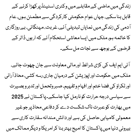
زندگی میں ماضی کے مقابلے میں وکٹری اسٹینڈ پرکھڑا کرنے کے
قابل بنا سکے، جہاں عوام حکومتی کارکردگی سے مطمئن ہوں، عام
آدمی کی زندگی میں نمایاں تبدیلی آئے، غربت، مہنگائی، بے روزگاری
کا خاتمہ ہو، ملک میں ایسا معاشی استحکام آئے کہ اربوں ڈالر کے
قرضوں کے بوجھ سے نجات مل سکے۔
آئی ایم ایف کی کڑی شرائط اور مالی معاونت سے جان چھوٹ جائے،
ملک میں حکومت اور اپوزیشن کے درمیان جاری رسہ کشی، محاذ آرائی
اور ٹکراؤ کی فضا ختم اور افہام و تفہیم، صبر وتحمل اور تدبر و بصیرت
سے سیاسی درجہ حرارت کو نارمل کیا جاسکے۔ پاکستان نے 2025
میں بھارت کو عبرت ناک شکست دے کر دفاعی محاذ پر جو غیر
معمولی کامیابی حاصل کی ہے اور دانش مندانہ سفارت کاری سے
بیرونی دنیا میں پاکستان کا امیج بہتر بنا کر امریکا و دیگر ممالک میں