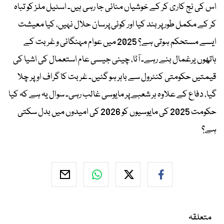
اس کی نج کاری کر کے خوشیاں منائی جا رہی ہیں۔ اسٹیل ملز کو تباہ
کر کے مکمل طور پر بند کیا اور کوئی پرسان حلال نہیں، کیا معیشت
ایسے مستحکم ہوتی ہے؟ 2025 میں عوام مہنگائی و غربت کے
ہاتھوں یرغمال بنے رہے۔ آٹا، چینی جیسی عام استعمال کی اشیا کی
قیمتیں حکومتی کنٹرول سے باہر ہو گئیں۔ غربت کا گراف اوپر چلا
گیا، دفاع کے علاوہ ہر شعبے پر مایوسی غالب رہی۔ سوال یہ ہے کہ کیا
حکومت 2025 کی مایوسیوں کو 2026 کی امیدوں میں بدل سکتی
ہے؟
متعلقہ