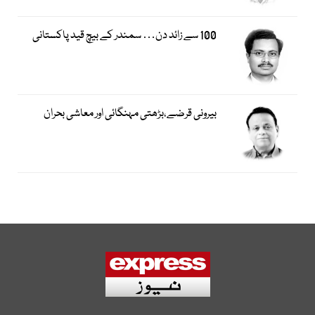
100 سے زائد دن… سمندر کے بیچ قید پاکستانی
بیرونی قرضے،بڑھتی مہنگائی اور معاشی بحران