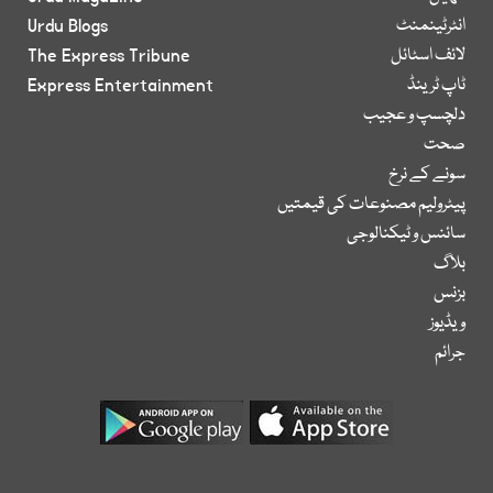
انٹرٹینمنٹ
Urdu Blogs
لائف اسٹائل
The Express Tribune
ٹاپ ٹرینڈ
Express Entertainment
دلچسپ و عجیب
صحت
سونے کے نرخ
پیٹرولیم مصنوعات کی قیمتیں
سائنس و ٹیکنالوجی
بلاگ
بزنس
ویڈیوز
جرائم