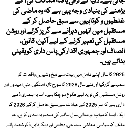
جاتی ہے۔ دنیا کے ترقی یافتہ ممالک کی آگے
بڑھنے کی بنیادی وجہ یہی ہے کہ وہ ماضی کی
غلطیوں و کوتاہیوں سے سبق حاصل کر کے
مستقبل میں انھیں دہرانے سے گریز کرتے اور روشن
مستقبل کی تعبیر کرنے کے لیے آئین، قانون،
انصاف اور جمہوری اقدارکی پاس داری کو یقینی
بناتے ہیں۔
2025 کا سال اپنے دامن میں بہت سے تلخ و شیریں واقعات کو
سمیٹے گزرگیا اور نئے سال 2026 کا سورج تازہ امنگوں، نئی امیدوں اور
روشن مستقبل کی نوید لیے طلوع ہو چکا ہے۔ اب یہ ہماری ذمے
داری ہے کہ ہم 2025کے حوادث سے سبق حاصل کرکے 2026 کو
ایک ایسا کامیاب اور مثالی سال بنانے کی منصوبہ بندی کریں، جو
ملک کو سیاسی، معاشی، سماجی، دفاعی اور دیگر قابل ذکر شعبہ ہائے