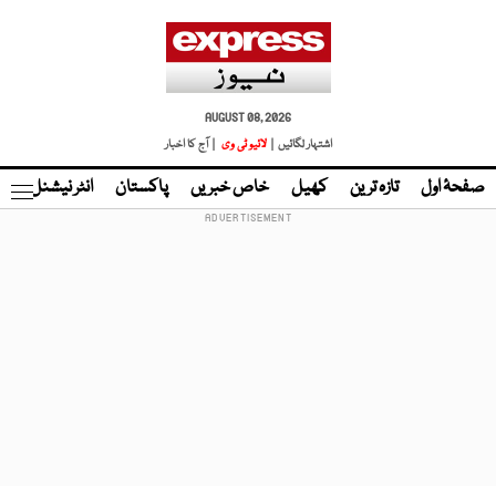
AUGUST 08, 2026
اشتہار لگائیں |
لائیو ٹی وی
| آج کا اخبار
صفحۂ اول
تازہ ترین
کھیل
خاص خبریں
پاکستان
انٹر نیشنل
ٹا