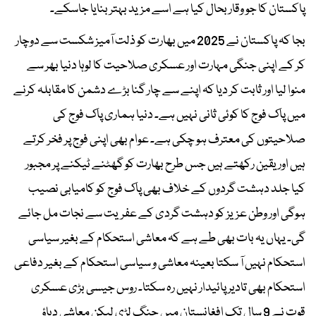
پاکستان کا جو وقار بحال کیا ہے اسے مزید بہتر بنایا جاسکے۔
بجا کہ پاکستان نے 2025 میں بھارت کو ذلت آمیز شکست سے دوچار
کر کے اپنی جنگی مہارت اور عسکری صلاحیت کا لوہا دنیا بھر سے
منوا لیا اور ثابت کر دیا کہ اپنے سے چار گنا بڑے دشمن کا مقابلہ کرنے
میں پاک فوج کا کوئی ثانی نہیں ہے۔ دنیا ہماری پاک فوج کی
صلاحیتوں کی معترف ہو چکی ہے۔ عوام بھی اپنی فوج پر فخر کرتے
ہیں اور یقین رکھتے ہیں جس طرح بھارت کو گھٹنے ٹیکنے پر مجبور
کیا جلد دہشت گردوں کے خلاف بھی پاک فوج کو کامیابی نصیب
ہوگی اور وطن عزیز کو دہشت گردی کے عفریت سے نجات مل جائے
گی۔ یہاں یہ بات بھی طے ہے کہ معاشی استحکام کے بغیر سیاسی
استحکام نہیں آ سکتا بعینہ معاشی و سیاسی استحکام کے بغیر دفاعی
استحکام بھی تادیر پائیدار نہیں رہ سکتا۔ روس جیسی بڑی عسکری
قوت نے 9 سال تک افغانستان میں جنگ لڑی لیکن معاشی دباؤ