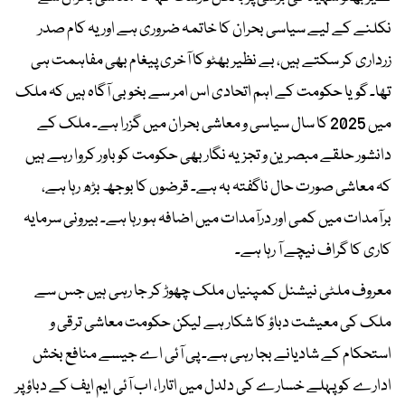
نکلنے کے لیے سیاسی بحران کا خاتمہ ضروری ہے اور یہ کام صدر
زرداری کر سکتے ہیں، بے نظیر بھٹو کا آخری پیغام بھی مفاہمت ہی
تھا۔ گویا حکومت کے اہم اتحادی اس امر سے بخوبی آگاہ ہیں کہ ملک
میں 2025 کا سال سیاسی و معاشی بحران میں گزرا ہے۔ ملک کے
دانشور حلقے مبصرین و تجزیہ نگار بھی حکومت کو باور کروا رہے ہیں
کہ معاشی صورت حال ناگفتہ بہ ہے۔ قرضوں کا بوجھ بڑھ رہا ہے،
برآمدات میں کمی اور درآمدات میں اضافہ ہو رہا ہے۔ بیرونی سرمایہ
کاری کا گراف نیچے آ رہا ہے۔
معروف ملٹی نیشنل کمپنیاں ملک چھوڑ کر جا رہی ہیں جس سے
ملک کی معیشت دباؤ کا شکار ہے لیکن حکومت معاشی ترقی و
استحکام کے شادیانے بجا رہی ہے۔ پی آئی اے جیسے منافع بخش
ادارے کو پہلے خسارے کی دلدل میں اتارا، اب آئی ایم ایف کے دباؤ پر