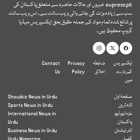
express.pk
خبروں اور حالات حاضرہ سے متعلق پاکستان کی
سب سے زیادہ وزٹ کی جانے والی ویب سائٹ ہے۔ اس ویب سائٹ
پر شائع شدہ تمام مواد کے جملہ حقوق بحق ایکسپریس میڈیا
گروپ محفوظ ہیں۔
ایکسپریس
ضابطہ
Privacy
Contact
کے بارے
اخلاق
Policy
Us
میں
صفحۂ اول
Showbiz News in Urdu
تازہ ترین
Sports News in Urdu
غزہ لہو لہو
International News in
پاکستان
Urdu
انٹر نیشنل
Business News in Urdu
کھیل
Urdu Magazine