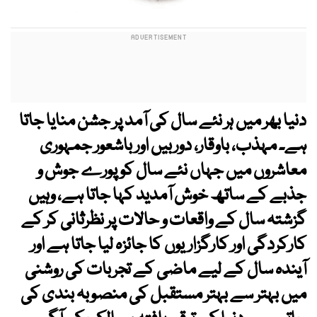
دنیا بھر میں ہر نئے سال کی آمد پر جشن منایا جاتا
ہے۔ مہذب، باوقار، دوربیں اور باشعور جمہوری
معاشروں میں جہاں نئے سال کو پورے جوش و
جذبے کے ساتھ خوش آمدید کہا جاتا ہے، وہیں
گزشتہ سال کے واقعات و حالات پر نظرثانی کر کے
کارکردگی اور کارگزاریوں کا جائزہ لیا جاتا ہے اور
آیندہ سال کے لیے ماضی کے تجربات کی روشنی
میں بہتر سے بہتر مستقبل کی منصوبہ بندی کی