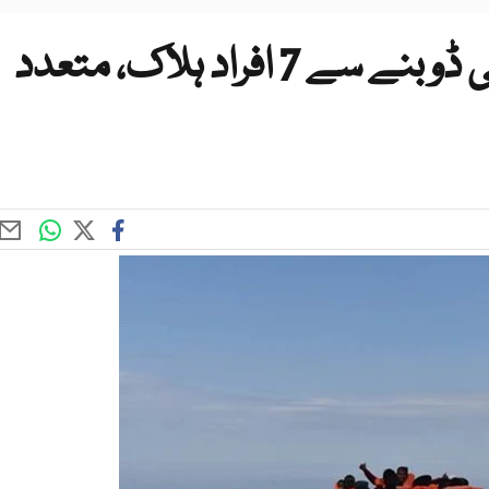
گیمبیا، تارکین وطن کی کشتی ڈوبنے سے 7 افراد ہلاک، متعدد