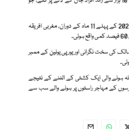
انسانی حقوق کی ایک تنظیم کے مطابق اس دوران 10 ہزار سے زائد افراد جان کے لالے پڑ گئے، جو
تاہم یورپی یونین کی سرحدی ایجنسی کے مطابق 2025 کے پہلے 11 ماہ کے دوران، مغربی افریقہ
مالک کی سخت نگرانی اور یورپی یونین کے ممبر
ئی۔
گیمبیا سے روانہ ہونے والی ایک کشتی کے الٹنے کے نتیجے
جو حالیہ برسوں کے مہاجر راستوں پر ہونے والے سب سے