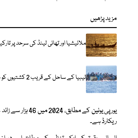
مزید پڑھیں
ملائیشیا اور تھائی لینڈ کی سرحد پر تارکین وطن 
لیبیا کے ساحل کے قریب 2 کشتیوں کو حادثہ، 4 تارکین وطن ہلاک
یورپی یونین کے مطاب
ریکارڈ ہے۔