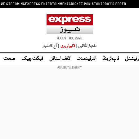
IVE STREAMING
EXPRESS ENTERTAINMENT
CRICKET PAKISTAN
TODAY'S PAPER
AUGUST 06, 2026
اشتہار لگائیں |
لائیو ٹی وی
| آج کا اخبار
ر نیشنل
ٹاپ ٹرینڈ
انٹرٹینمنٹ
لائف اسٹائل
فیکٹ چیک
صحت