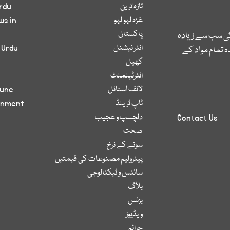
تازہ ترین
rdu
غزہ لہو لہو
ws in
پاکستان
کی سب سے زیادہ
انٹر نیشنل
 Urdu
 تمام مواد کے
کھیل
انٹرٹینمنٹ
لائف اسٹائل
bune
ٹاپ ٹرینڈ
inment
دلچسپ و عجیب
Contact Us
صحت
سونے کے نرخ
پیٹرولیم مصنوعات کی قیمتیں
سائنس و ٹیکنالوجی
بلاگ
بزنس
ویڈیوز
جرائم