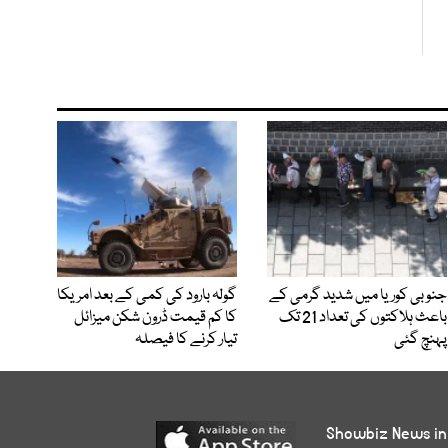
جنوبی کوریا میں شدید گرمی کے
گولہ بارود کی کمی کے بعد امریکا
باعث ہلاکتوں کی تعداد 21 تک
کا کم قیمت ڈرون شکن میزائل
پہنچ گئی
تیار کرنے کا فیصلہ
Showbiz News in