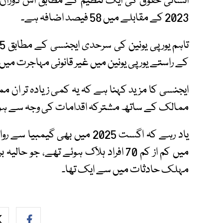
2023 کے مقابلے میں 58 فیصد اضافہ ہے۔
کے راستے یورپی یونین میں غیر قانونی مہاجرت میں 60 فیصد کمی واقع ہوئی۔
ایجنسی کا مزید کہنا ہے کہ یہ کمی زیادہ تر ان م
ممالک کے ساتھ مشترکہ اقدامات کی وجہ سے ہو
یاد رہے کہ اگست 2025 میں بھی 
میں کم از کم 70 افراد ہلاک ہوئے تھے، 
مہلک حادثات میں سے ایک تھا۔