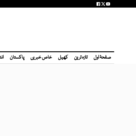
صفحۂ اول
تازہ ترین
کھیل
خاص خبریں
پاکستان
انٹ