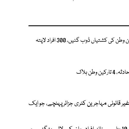
کی کشتیاں ڈوب گئیں، 300 افراد لاپتہ
ق، 2024 میں 46 ہزار سے زائد غیر قانونی مہاجرین کنری جزائر پہنچے، جو ایک