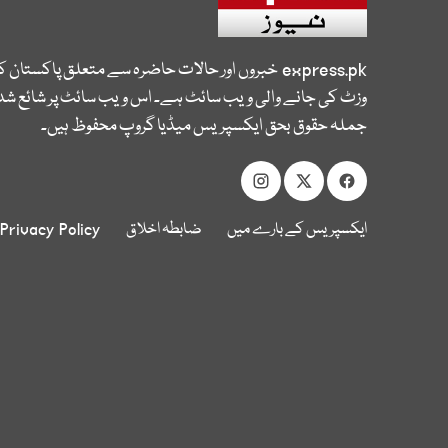
express.pk
خبروں اور حالات حاضرہ سے متعلق پاکستان 
وزٹ کی جانے والی ویب سائٹ ہے۔ اس ویب سائٹ پر شائع شدہ
جملہ حقوق بحق ایکسپریس میڈیا گروپ محفوظ ہیں۔
ایکسپریس کے بارے میں
ضابطہ اخلاق
Privacy Policy