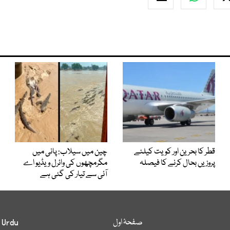
قطر کا بحرین اور کویت کیلئے
چین میں سیلاب: پانی میں
پروزیں بحال کرنے کا فیصلہ
مگرمچھوں کی وائرل ویڈیو اے
آئی سے تیار کی گئی ہے
صفحۂ اول
 Urdu