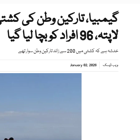
لاپتہ، 96 افراد کو بچا لیا گیا
خدشہ ہے کہ کشتی میں 200 سے زائد تارکین وطن سوار تھے
ویب ڈیسک
January 02, 2026