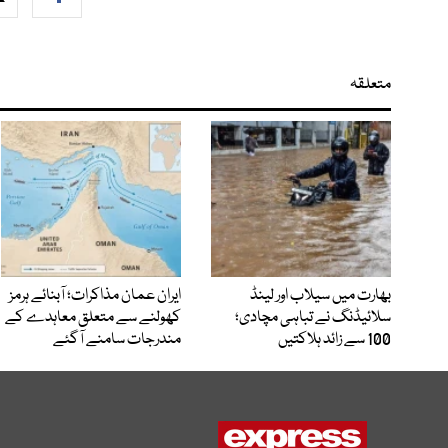
متعلقہ
بھارت میں سیلاب اور لینڈ
ایران عمان مذاکرات؛ آبنائے ہرمز
سلائیڈنگ نے تباہی مچادی؛
کھولنے سے متعلق معاہدے کے
100 سے زائد ہلاکتیں
مندرجات سامنے آگئے