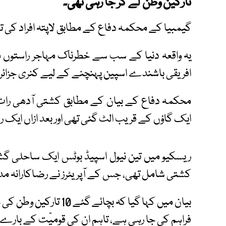
تارکین وطن لے کر جا رہی تھی۔
گیمبیا کے محکمہ دفاع کے مطابق لاپتہ افراد کی تل
یہ واقعہ دنیا کے سب سے خطرناک مہاجر راستوں می
افریقی باشندے اسپین پہنچنے کے لیے کنری جزائر 
محکمہ دفاع کے بیان کے مطابق کشتی آدھی رات
ایک گاؤں کے قریب الٹ گئی تھی اور بعد ازاں ایک 
ریسکیو میں تین نیول اسپیڈ بوٹس ایک ساحلی گ
کشتی شامل تھی، جس کے آپریٹرز نے رضاکارانہ مدد
بیان میں کہا گیا کہ بچا
فراہم کی جا رہی ہے، تاہم ان کی قومیّت کے بارے