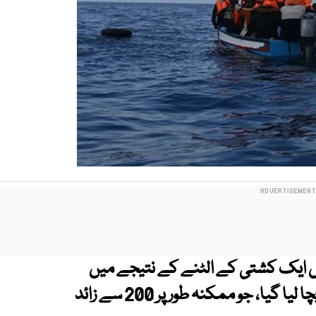
 ایک کشتی کے الٹنے کے نتیجے میں
سات افراد کی لاشیں برآمد اور 96 افراد کو زندہ بچا لیا گیا، جو ممکنہ طور پر 200 سے زائد