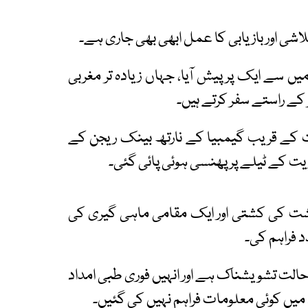
اشی اور بازیابی کا عمل ابھی بھی جاری ہے۔
ں سے ایک پر پیش آیا، جہاں زیادہ تر مغربی
کے راستے سفر کرتے ہیں۔
 کے قریب گیمبیا کے نارتھ بینک ریجن کے
ریت کے ٹیلے پر پھنسی ہوئی پائی گئی۔
شت کی کشتی اور ایک مقامی ماہی گیری کی
 فراہم کی۔
ئے گئے 10 تارکین وطن کی حالت تشویشناک ہے اور انہیں فوری طبی امداد
 میں کوئی معلومات فراہم نہیں کی گئیں۔