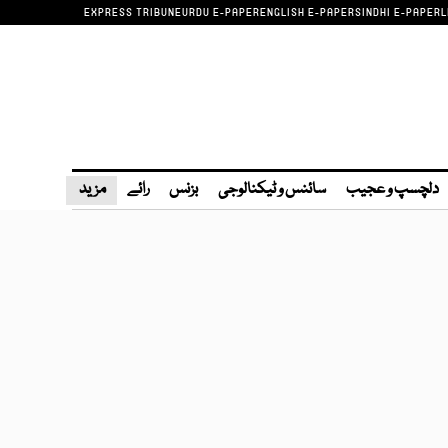
EXPRESS TRIBUNE
URDU E-PAPER
ENGLISH E-PAPER
SINDHI E-PAPER
L
دلچسپ و عجیب
سائنس و ٹیکنالوجی
بزنس
رائے
مزید