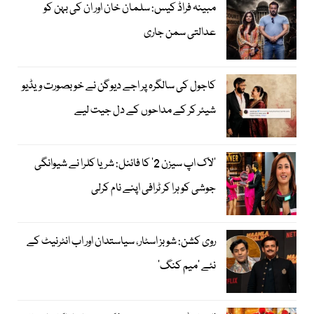
مبینہ فراڈ کیس: سلمان خان اور ان کی بہن کو
عدالتی سمن جاری
کاجول کی سالگرہ پر اجے دیوگن نے خوبصورت ویڈیو
شیئر کر کے مداحوں کے دل جیت لیے
’لاک اپ سیزن 2‘ کا فائنل: شریا کلرا نے شیوانگی
جوشی کو ہرا کر ٹرافی اپنے نام کرلی
روی کشن: شوبز اسٹار، سیاستدان اور اب انٹرنیٹ کے
نئے ’میم کنگ‘