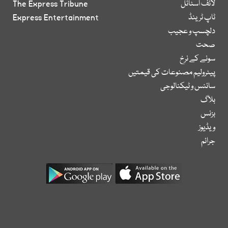
لائف اسٹائل
The Express Tribune
ٹاپ ٹرینڈ
Express Entertainment
دلچسپ و عجیب
صحت
سونے کے نرخ
پیٹرولیم مصنوعات کی قیمتیں
سائنس و ٹیکنالوجی
بلاگ
بزنس
ویڈیوز
جرائم