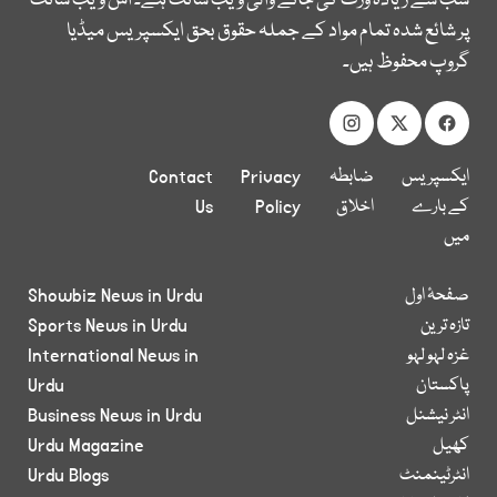
سب سے زیادہ وزٹ کی جانے والی ویب سائٹ ہے۔ اس ویب سائٹ
پر شائع شدہ تمام مواد کے جملہ حقوق بحق ایکسپریس میڈیا
گروپ محفوظ ہیں۔
ایکسپریس
ضابطہ
Privacy
Contact
کے بارے
اخلاق
Policy
Us
میں
صفحۂ اول
Showbiz News in Urdu
تازہ ترین
Sports News in Urdu
غزہ لہو لہو
International News in
پاکستان
Urdu
انٹر نیشنل
Business News in Urdu
کھیل
Urdu Magazine
انٹرٹینمنٹ
Urdu Blogs