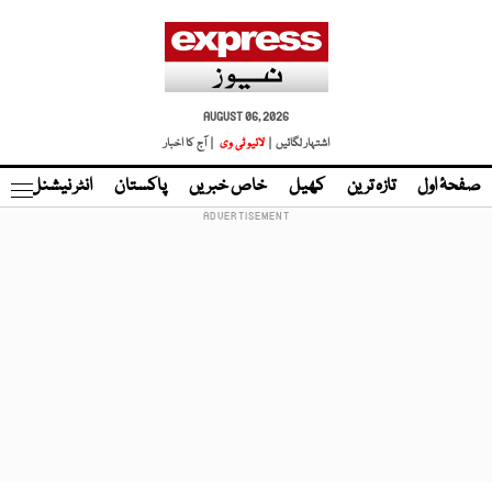
AUGUST 06, 2026
اشتہار لگائیں |
لائیو ٹی وی
| آج کا اخبار
صفحۂ اول
تازہ ترین
کھیل
خاص خبریں
پاکستان
انٹر نیشنل
ٹا