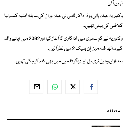
نہیں آئی۔
وکٹوریہ جونز، ہالی ووڈ اداکار ٹامی لی جونز اور ان کی سابقہ اہلیہ کمبرلیا
کلافلی کی بیٹی تھیں۔
وکٹوریہ نے کم عمری میں اداکاری کا آغاز کیا اور 2002 میں اپنے والد
کے ساتھ فلم مین اِن بلیک 2 میں نظر آئیں۔
بعد ازاں وہ ون ٹری ہل اور دیگر فلموں میں بھی کام کر چکی تھیں۔
متعلقہ