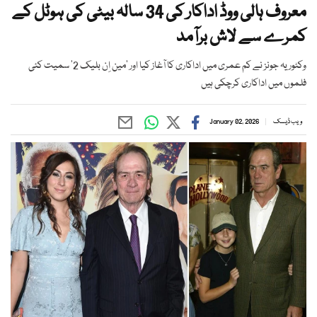
معروف ہالی ووڈ اداکار کی 34 سالہ بیٹی کی ہوٹل کے
کمرے سے لاش برآمد
وکٹوریہ جونز نے کم عمری میں اداکاری کا آغاز کیا اور ’مین اِن بلیک 2‘ سمیت کئی
فلموں میں اداکاری کرچکی ہیں
ویب ڈیسک
January 02, 2026