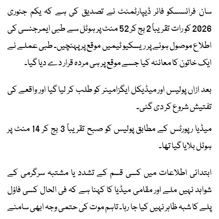
سان فرانسسکو فائر ڈیپارٹمنٹ نے تصدیق کی ہے کہ یکم جنوری
2026 کو رات تقریباً 2 بج کر 52 منٹ پر ہوٹل سے طبی ایمرجنسی کی
اطلاع موصول ہونے پر ریسکیو ٹیمیں موقع پر پہنچیں۔ طبی عملے نے
ایک خاتون کا معائنہ کیا جسے موقع پر ہی مردہ قرار دے دیا گیا۔
بعد ازاں پولیس اور میڈیکل ایگزامینر کو طلب کر لیا گیا اور واقعے کی
تفتیش شروع کر دی گئی۔
میڈیا رپورٹس کے مطابق پولیس کو صبح تقریباً 3 بج کر 14 منٹ پر
ہوٹل بلایا گیا تھا۔
ابتدائی اطلاعات میں کسی قسم کے تشدد یا مشتبہ سرگرمی کے
شواہد نہیں ملے اور مقامی میڈیا کا کہنا ہے کہ فی الحال کسی فاؤل
پلے کا شبہ ظاہر نہیں کیا جا رہا۔ تاہم موت کی حتمی وجہ ابھی سامنے