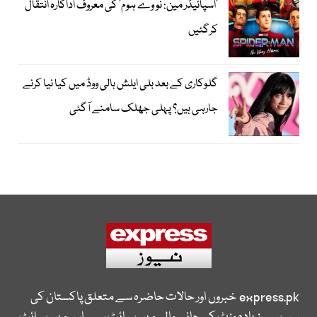
’اسپائیڈر مین: نو وے ہوم‘ کی معروف اداکارہ انتقال
کرگئیں
گلوکاری کے بعد بلی ایلش ہالی ووڈ میں کیا نیا کرنے
جارہی ہیں؟ پہلی جھلک سامنے آگئی
express.pk
خبروں اور حالات حاضرہ سے متعلق پاکستان کی