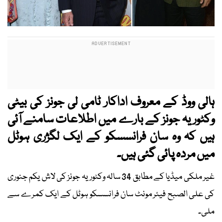
ہالی ووڈ کے معروف اداکار ٹامی لی جونز کی بیٹی
وکٹوریہ جونز کے بارے میں اطلاعات سامنے آئی
ہیں کہ وہ سان فرانسسکو کے ایک لگژری ہوٹل
میں مردہ پائی گئی ہیں۔
غیر ملکی میڈیا کے مطابق 34 سالہ وکٹوریہ جونز کی لاش یکم جنوری
کی علی الصبح فیئر مونٹ سان فرانسسکو ہوٹل کے ایک کمرے سے
ملی۔