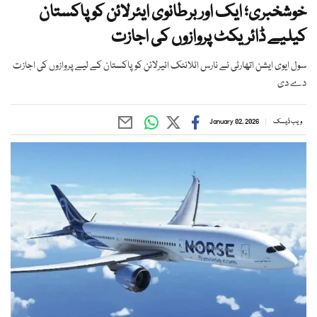
خوشخبری؛ ایک اور برطانوی ایئرلائن کو پاکستان
کیلیے ڈائریکٹ پروازوں کی اجازت
سول ایوی ایشن اتھارٹی نے نارس اٹلانٹک ائیرلائن کو پاکستان کے لیے پروازوں کی اجازت
دے دی
ویب ڈیسک
January 02, 2026