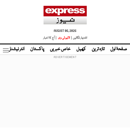
AUGUST 06, 2026
اشتہار لگائیں |
لائیو ٹی وی
| آج کا اخبار
صفحۂ اول
تازہ ترین
کھیل
خاص خبریں
پاکستان
انٹر نیشنل
ٹا