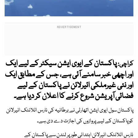
پاکستان کے ایوی ایشن سیکٹر کے لیے ایک
کراچی:
اور اچھی خبر سامنے آئی ہے، جس کے مطابق ایک
اور نئی غیرملکی ائیرلائن نے پاکستان کے لیے
فضائی آپریشن شروع کرنے کا اعلان کر دیا ہے۔
پاکستان سول ایوی ایشن اتھارٹی نے برطانیہ کی نارس اٹلانٹک ائیرلائن
کو پاکستان کے لیے پروازوں کی اجازت دے دی ہے۔
نارس اٹلانٹک ائیرلائن ابتدائی طور پر لندن سے پاکستان کے