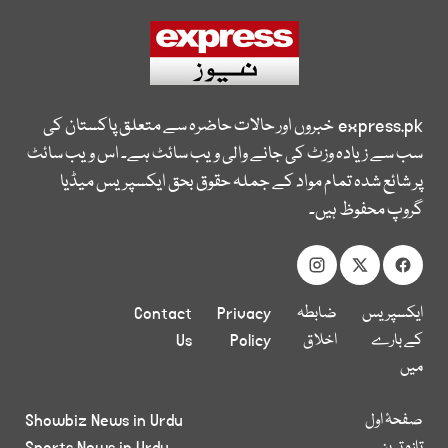
express.pk
خبروں اور حالات حاضرہ سے متعلق پاکستان کی
سب سے زیادہ وزٹ کی جانے والی ویب سائٹ ہے۔ اس ویب سائٹ
پر شائع شدہ تمام مواد کے جملہ حقوق بحق ایکسپریس میڈیا
گروپ محفوظ ہیں۔
ایکسپریس
ضابطہ
Privacy
Contact
کے بارے
اخلاق
Policy
Us
میں
صفحۂ اول
Showbiz News in Urdu