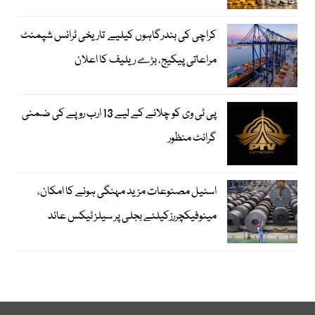
کراچی کی بندرگاہوں کیلیے تاریخی ٹرانس شپمنٹ
مراعاتی پیکیج، بڑے ریلیف کا اعلان
پی ٹی وی کو چلانے کے لیے 13 ارب روپے کی ضمنی
گرانٹ منظور
اسٹیل مصنوعات مزید مہنگی ہونے کا امکان،
مینوفیکچررزکیلئے بجلی پر سیلز ٹیکس عائد