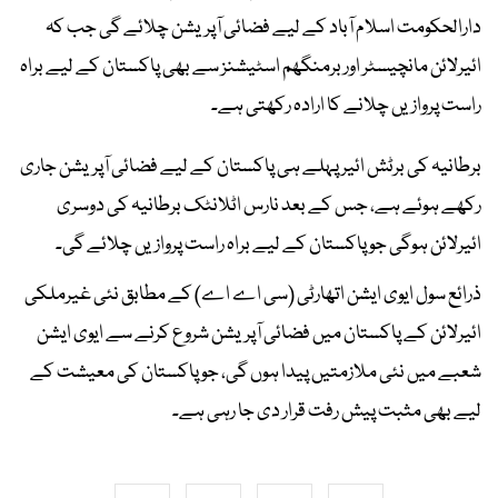
دارالحکومت اسلام آباد کے لیے فضائی آپریشن چلائے گی جب کہ
ائیرلائن مانچیسٹر اور برمنگھم اسٹیشنز سے بھی پاکستان کے لیے براہ
راست پروازیں چلانے کا ارادہ رکھتی ہے۔
برطانیہ کی برٹش ائیر پہلے ہی پاکستان کے لیے فضائی آپریشن جاری
رکھے ہوئے ہے، جس کے بعد نارس اٹلانٹک برطانیہ کی دوسری
ائیرلائن ہوگی جو پاکستان کے لیے براہ راست پروازیں چلائے گی۔
ذرائع سول ایوی ایشن اتھارٹی (سی اے اے) کے مطابق نئی غیرملکی
ائیرلائن کے پاکستان میں فضائی آپریشن شروع کرنے سے ایوی ایشن
شعبے میں نئی ملازمتیں پیدا ہوں گی، جو پاکستان کی معیشت کے
لیے بھی مثبت پیش رفت قرار دی جا رہی ہے۔