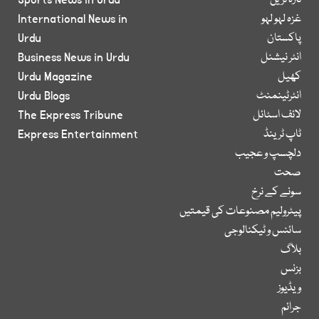
تازہ ترین
Sports News in Urdu
غزہ لہو لہو
International News in
پاکستان
Urdu
انٹر نیشنل
Business News in Urdu
کھیل
Urdu Magazine
انٹرٹینمنٹ
Urdu Blogs
لائف اسٹائل
The Express Tribune
ٹاپ ٹرینڈ
Express Entertainment
دلچسپ و عجیب
صحت
سونے کے نرخ
پیٹرولیم مصنوعات کی قیمتیں
سائنس و ٹیکنالوجی
بلاگ
بزنس
ویڈیوز
جرائم