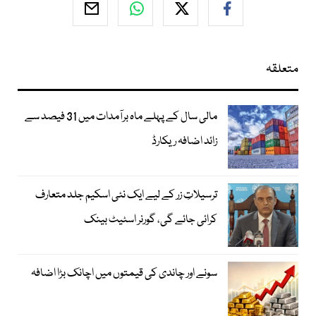
متعلقہ
مالی سال کے پہلے ماہ برآمدات میں 31 فیصد سے
زائد اضافہ ریکارڈ
ترسیلاتِ زر کے لیے ایک نئی اسکیم جلد متعارف
کرائی جائے گی، گورنر اسٹیٹ بینک
سونے اور چاندی کی قیمتوں میں اچانک بڑا اضافہ