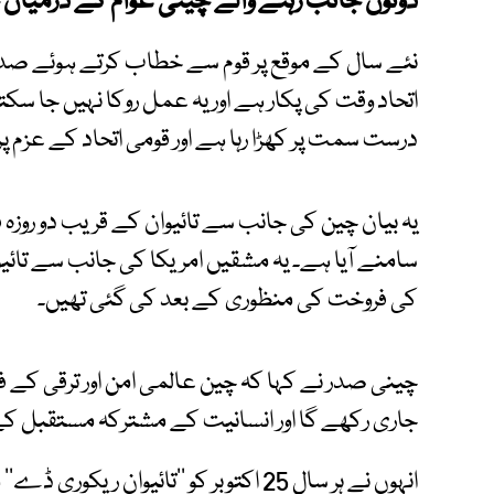
دونوں جانب رہنے والے چینی عوام کے درمیان خ
نئے سال کے موقع پر قوم سے خطاب کرتے ہوئے صدر 
اتحاد وقت کی پکار ہے اور یہ عمل روکا نہیں جا سکت
درست سمت پر کھڑا رہا ہے اور قومی اتحاد کے عزم پر 
یہ بیان چین کی جانب سے تائیوان کے قریب دو روز
کی فروخت کی منظوری کے بعد کی گئی تھیں۔
چینی صدر نے کہا کہ چین عالمی امن اور ترقی کے 
جاری رکھے گا اور انسانیت کے مشترکہ مستقبل کے ل
انہوں نے ہر سال 25 اکتوبر کو ’’تائیوان