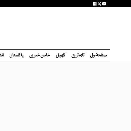
صفحۂ اول
تازہ ترین
کھیل
خاص خبریں
پاکستان
انٹ