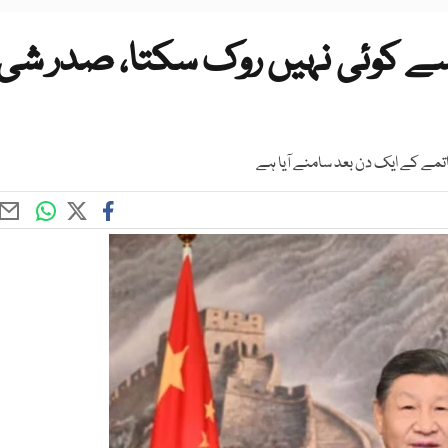
ے سے کوئی نہیں روک سکتا، صدر شی
اتمے کے ایک دن بعد سامنے آیا ہے