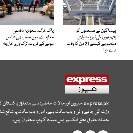
پینٹاگون نے صنعتوں کو
پاک، ترک، سعودیہ دفاعی
ہتھیاروں کی تیز پیداواری
معاہدے میں مصر بھی شامل
منصوبے کیلئے 21 دن کا وقت
ہونے کے قریب، ترک وزیر خارجہ
دے دیا
express.pk
خبروں اور حالات حاضرہ سے متعلق پاکستان 
وزٹ کی جانے والی ویب سائٹ ہے۔ اس ویب سائٹ پر شائع شدہ
جملہ حقوق بحق ایکسپریس میڈیا گروپ محفوظ ہیں۔