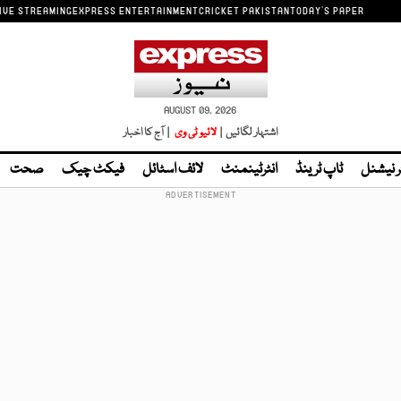
IVE STREAMING
EXPRESS ENTERTAINMENT
CRICKET PAKISTAN
TODAY'S PAPER
AUGUST 09, 2026
اشتہار لگائیں |
لائیو ٹی وی
| آج کا اخبار
ر نیشنل
ٹاپ ٹرینڈ
انٹرٹینمنٹ
لائف اسٹائل
فیکٹ چیک
صحت