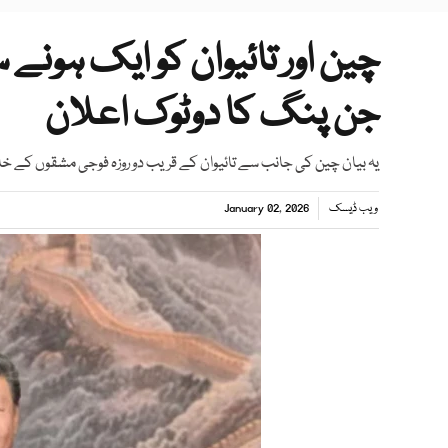
چین اور تائیوان کو ایک ہون
جن پنگ کا دوٹوک اعلان
یہ بیان چین کی جانب سے تائیوان کے قریب دو روزہ فوجی مشقوں کے خ
ویب ڈیسک
January 02, 2026