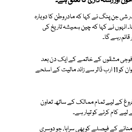
ون اور رشتہ داری کا تعلق ہے۔
شی جن پنگ نے کہا کہ مادرِ وطن کا دوبارہ
ا۔ انہوں نے کہا کہ چین ہمیشہ تاریخ کی
قائم رہے گا۔
ہ فوجی مشقوں کے خاتمے کے ایک دن بعد
سامنے آیا ہے۔ یہ مشقیں امریکا کی جانب سے تائیوان کو 11 ارب ڈالر سے زائد مالیت کے اسلحے
فروغ کے لیے تمام ممالک کے ساتھ تعاون
یے کام کرنے کو تیار ہے۔
 ریکوری ڈے‘‘ منانے کے فیصلے کو بھی سراہا، جو دوسری