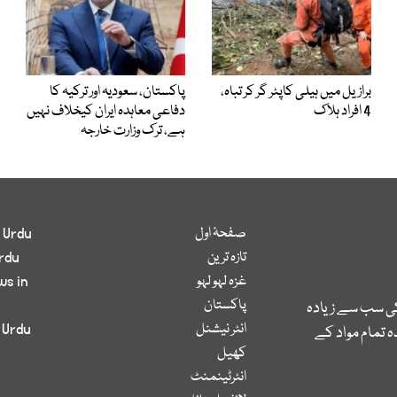
برازیل میں ہیلی کاپٹر گر کر تباہ،
پاکستان، سعودیہ اور ترکیہ کا
4 افراد ہلاک
دفاعی معاہدہ ایران کیخلاف نہیں
ہے، ترک وزارت خارجہ
صفحۂ اول
 Urdu
تازہ ترین
rdu
غزہ لہو لہو
ws in
پاکستان
کی سب سے زیادہ
انٹر نیشنل
 Urdu
 تمام مواد کے
کھیل
انٹرٹینمنٹ