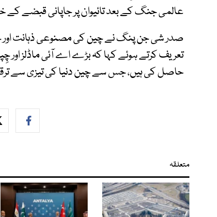
عالمی جنگ کے بعد تائیوان پر جاپانی قبضے کے خات
صدر شی جن پنگ نے چین کی مصنوعی ذہانت اور خ
تعریف کرتے ہوئے کہا کہ بڑے اے آئی ماڈلز اور چِ
حاصل کی ہیں، جس سے چین دنیا کی تیزی سے ترقی
متعلقہ