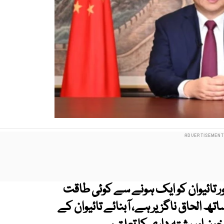
 تائیوان کو ایک ہونے سے کوئی طاقت
اتھ الحاق ناگزیر ہے، آبنائے تائیوان کے