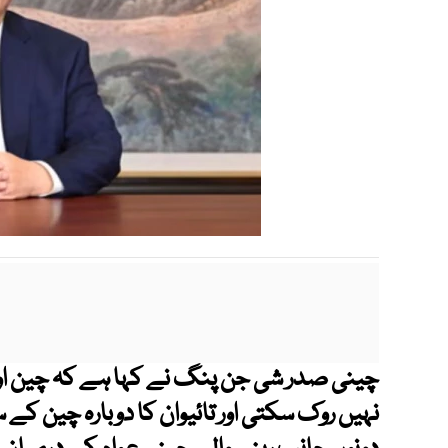
چینی صدر شی جن پنگ نے کہا ہے کہ چین اور
نہیں روک سکتی اور تائیوان کا دوبارہ چین کے س