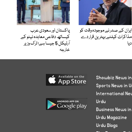
ایران کے صدر نے موجودہ وقت کو
پاکستان اور سعودی عرب
مذاکرات کیلئے بہترین قرار دے
کیساتھ دفاعی معاہدہ نیٹو کے
دیا
آرٹیکل 5 جیسا ہے؛ ترک وزیر
خارجہ
Showbiz News in
Sports News in U
International Ne
Urdu
Business News in
Urdu Magazine
Urdu Blogs