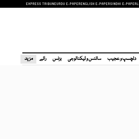
EXPRESS TRIBUNE
URDU E-PAPER
ENGLISH E-PAPER
SINDHI E-PAPER
L
دلچسپ و عجیب
سائنس و ٹیکنالوجی
بزنس
رائے
مزید