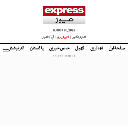
AUGUST 05, 2026
اشتہار لگائیں |
لائیو ٹی وی
| آج کا اخبار
صفحۂ اول
تازہ ترین
کھیل
خاص خبریں
پاکستان
انٹر نیشنل
ٹا