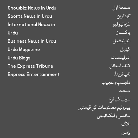
صفحۂ اول
Showbiz News in Urdu
تازہ ترین
Sports News in Urdu
غزہ لہو لہو
International News in
پاکستان
Urdu
انٹر نیشنل
Business News in Urdu
کھیل
Urdu Magazine
انٹرٹینمنٹ
Urdu Blogs
لائف اسٹائل
The Express Tribune
ٹاپ ٹرینڈ
Express Entertainment
دلچسپ و عجیب
صحت
سونے کے نرخ
پیٹرولیم مصنوعات کی قیمتیں
سائنس و ٹیکنالوجی
بلاگ
بزنس