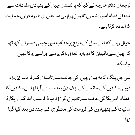
ترجمان دفتر خارجہ نے کہا کہ پاکستان چین کے بنیادی مفادات سے
متعلق تمام امور، بشمول تائیوان پر اپنی مستقل اور غیر متزلزل حمایت
کا اعادہ کرتا ہے۔
خیال رہے کہ نئے سال کےموقع پر خطاب میں چینی صدر نے کہا تھا
کہ چین سے تائیوان کا دوبارہ الحاق ناگزیر ہے اور اسے روکا نہیں
جاسکتا۔
شی جن پنگ کا یہ بیان چین کی جانب سے تائیوان کے قریب 2 روزہ
فوجی مشقوں کے خاتمے کے ایک دن بعد سامنے آیا تھا، ان مشقوں کا
انعقاد امریکا کی جانب سے تائیوان کو 11 ارب ڈالر سے زائد کے ریکارڈ
مالیت کے ہتھیاروں کی فروخت کی منظوری کے چند دن بعد کیا گیا
تھا۔