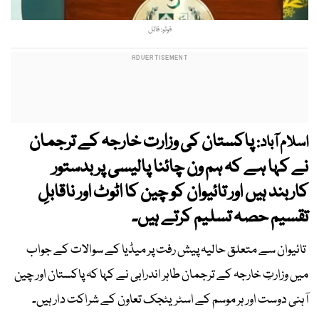
فوٹو: فائل
پاکستان کی وزارت خارجہ کے ترجمان
اسلام آباد:
نے کہا ہے کہ ہم ون چائنا پالیسی پر بدستور
کاربند ہیں اور تائیوان کو چین کا اٹوٹ اور ناقابلِ
تقسیم حصہ تسلیم کرتے ہیں۔
تائیوان سے متعلق حالیہ پیش رفت پر میڈیا کے سوالات کے جواب
میں وزارتِ خارجہ کے ترجمان طاہر اندرابی نے کہا کہ پاکستان اور چین
آہنی دوست اور ہر موسم کے اسٹریٹجک تعاون کے شراکت دار ہیں۔