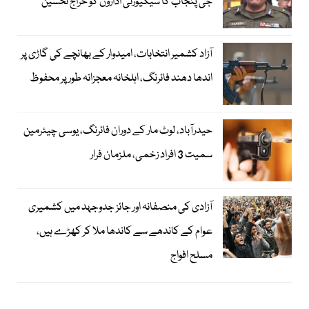
جی پنجاب کا سیکیورٹی اداروں کو خراج تحسین
آزاد کشمیر انتخابات، امیدوار کے بھانچے کی گاڑی پر
اندھا دھند فائرنگ، اہلخانہ معجزانہ طور پر محفوظ
حیدرآباد، لوٹ مار کے دوران فائرنگ، یوسی چیئرمین
سمیت 3 افراد زخمی، ملزمان فرار
آزادی کی منصفانہ اور جائز جدوجہد میں کشمیری
عوام کے کاندھے سے کاندھا ملا کر کھڑے ہیں،
مسلح افواج