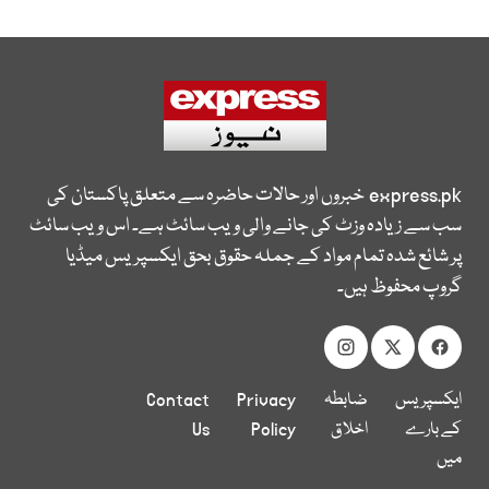
express.pk
خبروں اور حالات حاضرہ سے متعلق پاکستان کی
سب سے زیادہ وزٹ کی جانے والی ویب سائٹ ہے۔ اس ویب سائٹ
پر شائع شدہ تمام مواد کے جملہ حقوق بحق ایکسپریس میڈیا
گروپ محفوظ ہیں۔
ایکسپریس
ضابطہ
Privacy
Contact
کے بارے
اخلاق
Policy
Us
میں