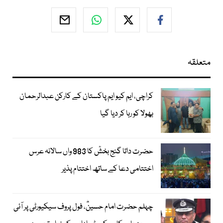
متعلقہ
کراچی، ایم کیو ایم پاکستان کے کارکن عبدالرحمان
بھولا کو رہا کر دیا گیا
حضرت داتا گنج بخشؒ کا 983 واں سالانہ عرس
اختتامی دعا کے ساتھ اختتام پذیر
چہلم حضرت امام حسینؓ، فول پروف سیکیورٹی پر آئی