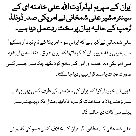
ایران کے سپریم لیڈر آیت اللہ علی خامنہ ای کے
سینئر مشیر علی شمخانی نے امریکی صدر ڈونلڈ
ٹرمپ کے حالیہ بیان پر سخت ردعمل دیا ہے۔
علی شمخانی نے کہا ہے کہ ایرانی عوام امریکا کے نام نہاد “ریسکیو”
سے بخوبی واقف ہیں۔ ان کا کہنا تھا کہ ایران عراق، افغانستان اور غزہ
میں امریکی مداخلت اور اس کے نتائج کو دیکھ چکا ہے، جسے کسی
صورت نجات یا مدد قرار نہیں دیا جا سکتا۔
انہوں نے خبردار کیا کہ ایران کی سلامتی کی طرف کسی بھی بہانے
سے بڑھنے والا ہر مداخلت کرنے والا ہاتھ، منزل تک پہنچنے سے
پہلے ہی کاٹ دیا جائے گا۔
علی شمخانی کے مطابق اگر ایران کے خلاف کسی قسم کی کارروائی