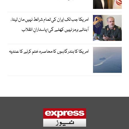
امریکا جب تک ایران کی تمام شرائط نہیں مان لیتا،
آبنائے ہرمز نہیں کھلے گی؛ پاسدارانِ انقلاب
امریکا کا بندرگاہوں کا محاصرہ ختم کرنے کا عندیہ