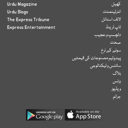
کھیل
Urdu Magazine
انٹرٹینمنٹ
Urdu Blogs
لائف اسٹائل
The Express Tribune
ٹاپ ٹرینڈ
Express Entertainment
دلچسپ و عجیب
صحت
سونے کے نرخ
پیٹرولیم مصنوعات کی قیمتیں
سائنس و ٹیکنالوجی
بلاگ
بزنس
ویڈیوز
جرائم