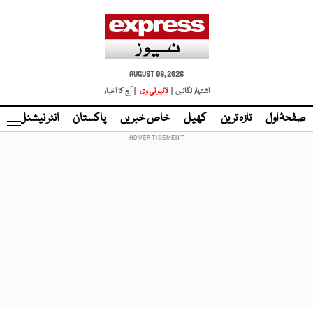
AUGUST 08, 2026
اشتہار لگائیں |
لائیو ٹی وی
| آج کا اخبار
صفحۂ اول
تازہ ترین
کھیل
خاص خبریں
پاکستان
انٹر نیشنل
ٹا