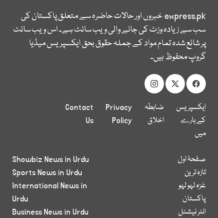
express.pk
خبروں اور حالات حاضرہ سے متعلق پاکستان کی
سب سے زیادہ وزٹ کی جانے والی ویب سائٹ ہے۔ اس ویب سائٹ
پر شائع شدہ تمام مواد کے جملہ حقوق بحق ایکسپریس میڈیا
گروپ محفوظ ہیں۔
ایکسپریس
ضابطہ
Privacy
Contact
کے بارے
اخلاق
Policy
Us
میں
صفحۂ اول
Showbiz News in Urdu
تازہ ترین
Sports News in Urdu
غزہ لہو لہو
International News in
پاکستان
Urdu
انٹر نیشنل
Business News in Urdu