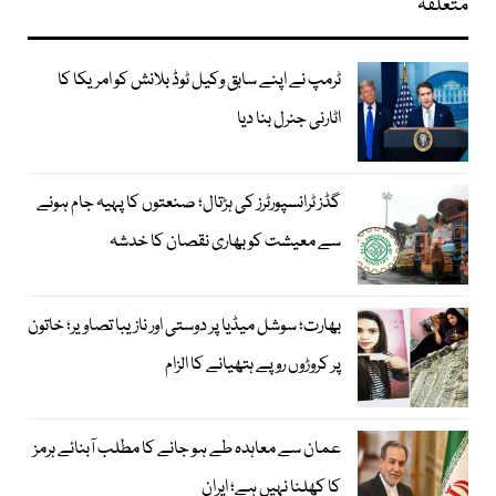
متعلقہ
ٹرمپ نے اپنے سابق وکیل ٹوڈ بلانش کو امریکا کا
اٹارنی جنرل بنا دیا
گڈز ٹرانسپورٹرز کی ہڑتال؛ صنعتوں کا پہیہ جام ہونے
سے معیشت کو بھاری نقصان کا خدشہ
بھارت؛ سوشل میڈیا پر دوستی اور نازیبا تصاویر؛ خاتون
پر کروڑوں روپے ہتھیانے کا الزام
عمان سے معاہدہ طے ہو جانے کا مطلب آبنائے ہرمز
کا کھلنا نہیں ہے؛ ایران