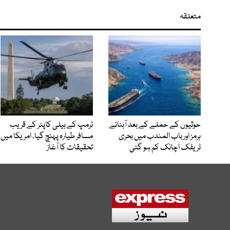
متعلقہ
حوثیوں کے حملے کے بعد آبنائے
ٹرمپ کے ہیلی کاپٹر کے قریب
ہرمز اور باب المندب میں بحری
مسافر طیارہ پہنچ گیا، امریکا میں
ٹریفک اچانک کم ہو گئی
تحقیقات کا آغاز