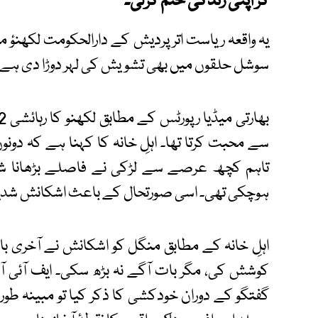
کر اپنی زندگی ختم کرلی۔
یہ واقعہ ریاست اتر پردیش کے دارالحکومت لکھنؤ 
سوشل حلقوں میں بھی تشویش کی لہر دوڑا دی ہے۔
سے محبت کرتا تھا۔ اہلِ خانہ کا کہنا ہے کہ دونو
تاہم کچھ عرصے سے لڑکی نے فاصلے بڑھانا شروع
ہوچکی تھی۔ اسی صورتحال کے باعث اشکانش شدید ذہ
اہلِ خانہ کے مطابق منگل کو اشکانش نے آخری بار 
کوشش کی، مگر بات آگے نہ بڑھ سکی۔ ایف آئی 
گفتگو کے دوران خودکشی کا ذکر کیا تو مبینہ طور پ