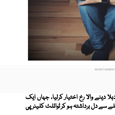
دینے والا رخ اختیار کرلیا، جہاں ایک
 سے دل برداشتہ ہو کر ٹوائلٹ کلینر پی