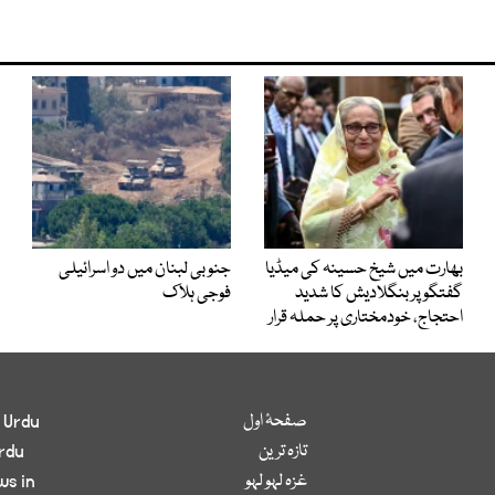
بھارت میں شیخ حسینہ کی میڈیا
جنوبی لبنان میں دو اسرائیلی
گفتگو پر بنگلادیش کا شدید
فوجی ہلاک
احتجاج، خودمختاری پر حملہ قرار
صفحۂ اول
 Urdu
تازہ ترین
rdu
غزہ لہو لہو
ws in