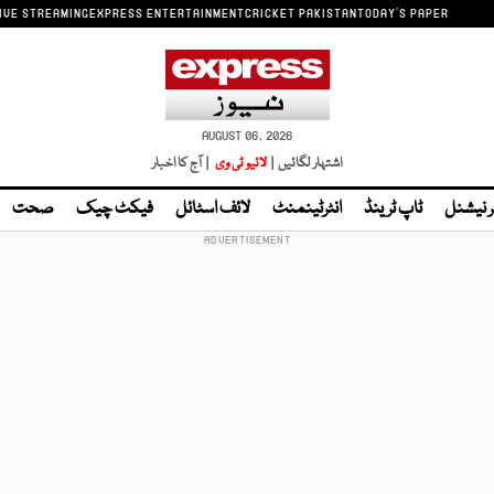
IVE STREAMING
EXPRESS ENTERTAINMENT
CRICKET PAKISTAN
TODAY'S PAPER
AUGUST 06, 2026
اشتہار لگائیں |
لائیو ٹی وی
| آج کا اخبار
ر نیشنل
ٹاپ ٹرینڈ
انٹرٹینمنٹ
لائف اسٹائل
فیکٹ چیک
صحت