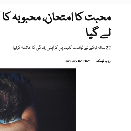
محبت کا امتحان، محبوبہ کا ’’
لے گیا
22 سالہ لڑکے نے ٹوائلٹ کلینر پی کر اپنی زندگی کا خاتمہ کرلیا
ویب ڈیسک
January 02, 2026