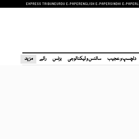
EXPRESS TRIBUNE
URDU E-PAPER
ENGLISH E-PAPER
SINDHI E-PAPER
L
دلچسپ و عجیب
سائنس و ٹیکنالوجی
بزنس
رائے
مزید