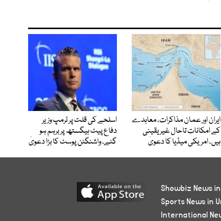
ایران اور عمان مذاکرات، معاہدے
اسلحے کی قلت پر ٹرمپ وزیر
کے امکانات تاحال غیر یقینی
دفاع پیٹ ہیگستھ پر برہم ہو
ہیں، امریکی میڈیا کا دعویٰ
گئے، واشنگٹن پوسٹ کا بڑا دعویٰ
Showbiz News in
Sports News in U
International Ne