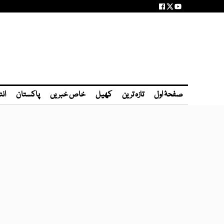
صفحۂ اول
تازہ ترین
کھیل
خاص خبریں
پاکستان
انٹ