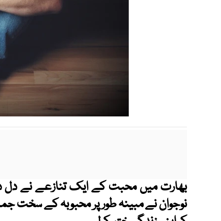
بھارت میں محبت کے ایک تنازعے نے دل دہلا 
نوجوان نے مبینہ طور پر محبوبہ کے سخت جملے