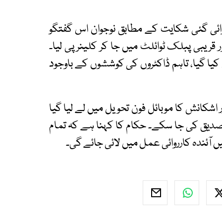
ئی گئی شکایت کے مطابق نوجوان اس گفتگو
قریبی پبلک ٹوائلٹ میں جا کر کلینر پی لیا۔
 کیا گیا، تاہم ڈاکٹروں کی کوششوں کے باوجود
 اشکانش کا موبائل فون تحویل میں لے لیا گیا
دیق کی جا سکے۔ حکام کا کہنا ہے کہ تمام
 آئندہ کارروائی عمل میں لائی جائے گی۔