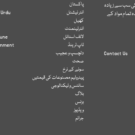
پاکستان
کی سب سے زیادہ
انٹر نیشنل
 Urdu
 تمام مواد کے
کھیل
انٹرٹینمنٹ
لائف اسٹائل
bune
ٹاپ ٹرینڈ
inment
دلچسپ و عجیب
Contact Us
صحت
سونے کے نرخ
پیٹرولیم مصنوعات کی قیمتیں
سائنس و ٹیکنالوجی
بلاگ
بزنس
ویڈیوز
جرائم