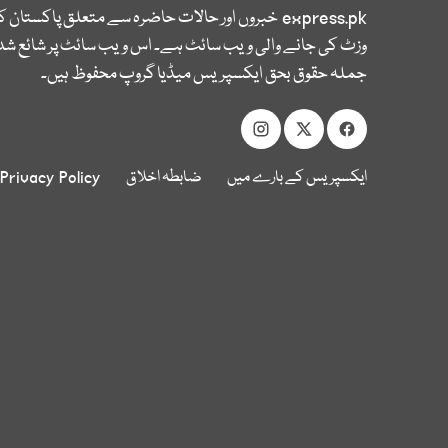
express.pk
خبروں اور حالات حاضرہ سے متعلق پاکستان 
وزٹ کی جانے والی ویب سائٹ ہے۔ اس ویب سائٹ پر شائع شدہ
جملہ حقوق بحق ایکسپریس میڈیا گروپ محفوظ ہیں۔
ایکسپریس کے بارے میں
ضابطہ اخلاق
Privacy Policy