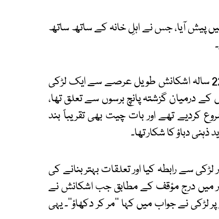
میں پیش آیا، جس نے اہلِ خانہ کے ساتھ ساتھ
بھارتی میڈیا رپورٹس کے مطابق لکھنو کا رہائشی 22 سالہ اشکانش طویل عرصے سے ایک لڑکی
ں کے درمیان گزشتہ پانچ برسوں سے تعلق تھا،
 کردیے تھے اور بات چیت بھی تقریباً بند
نی دباؤ کا شکار تھا۔
لڑکی سے رابطہ کیا اور تعلقات بہتر بنانے کی
آر میں درج مؤقف کے مطابق جب اشکانش نے
ر لڑکی نے جواب میں کہا ’’مر کر دکھاؤ‘‘۔ یہی