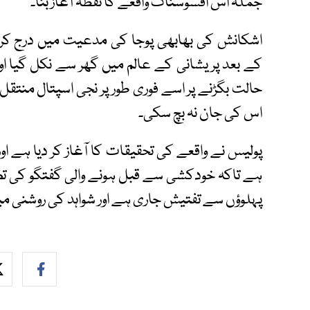
جملہ اس افسوسناک واقعے کا نقطۂ آغاز بنا۔
اشکانش کی بھابھی پوجا کی مدعیت میں درج کرا
کے بعد پریشانی کے عالم میں گھر سے نکل گیا اور 
حالت بگڑنے پر اسے فوری طور پر نجی اسپتال منتقل
اس کی جان نہ بچ سکی۔
پولیس نے واقعے کی تحقیقات کا آغاز کر دیا ہے اور
ہے تاکہ خودکشی سے قبل ہونے والی گفتگو کی تص
پہلوؤں سے تفتیش جاری ہے اور شواہد کی روشنی میں