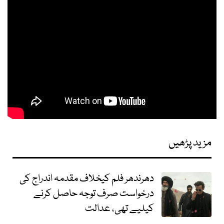
مزید پڑھیں
دھرندھر فلم کیخلاف مقدمہ اندراج کی
درخواست صرف توجہ حاصل کرنے
کیلیے تھی، عدالت