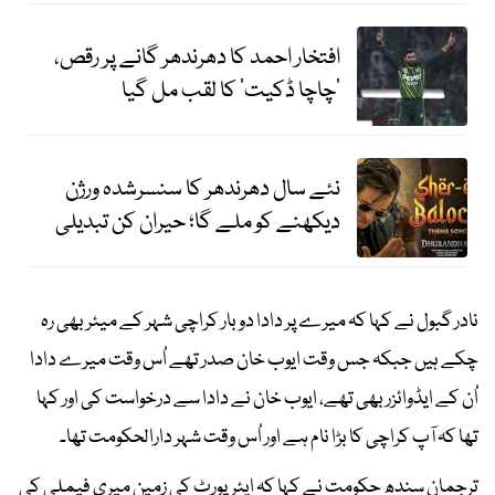
افتخار احمد کا دھرندھر گانے پر رقص،
’چاچا ڈکیت‘ کا لقب مل گیا
نئے سال دھرندھر کا سنسرشدہ ورژن
دیکھنے کو ملے گا؛ حیران کن تبدیلی
نادر گبول نے کہا کہ میرے پر دادا دو بار کراچی شہر کے میئر بھی رہ
چکے ہیں جبکہ جس وقت ایوب خان صدر تھے اُس وقت میرے دادا
اُن کے ایڈوائزر بھی تھے، ایوب خان نے دادا سے درخواست کی اور کہا
تھا کہ آپ کراچی کا بڑا نام ہے اور اُس وقت شہر دارالحکومت تھا۔
ترجمان سندھ حکومت نے کہا کہ ایئرپورٹ کی زمین میری فیملی کی