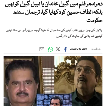
دھرندھر فلم میں گبول خاندان یا نبیل گبول کو نہیں
بلکہ الطاف حسین کو دکھایا گیا، ترجمان سندھ
حکومت
بلاول کے بیان اور بے نقاب کرنے کے بعد مودی کا متھا گھوما اور پھر اُس نے بدلہ لینے
کیلیے فلم بنانے کی ہدایت کی، نادر گبول
ویب ڈیسک
January 02, 2026