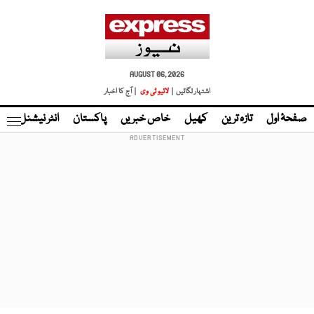
AUGUST 06, 2026
اشتہار لگائیں |
لائیو ٹی وی
| آج کا اخبار
صفحۂ اول
تازہ ترین
کھیل
خاص خبریں
پاکستان
انٹر نیشنل
ٹا