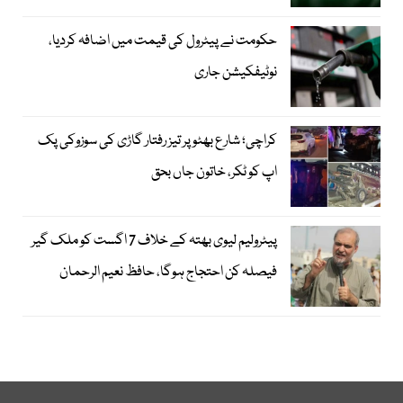
حکومت نے پیٹرول کی قیمت میں اضافہ کردیا،
نوٹیفکیشن جاری
کراچی؛ شارع بھٹو پر تیز رفتار گاڑی کی سوزوکی پک
اپ کو ٹکر، خاتون جاں بحق
پیٹرولیم لیوی بھتہ کے خلاف 7 اگست کو ملک گیر
فیصلہ کن احتجاج ہوگا، حافظ نعیم الرحمان