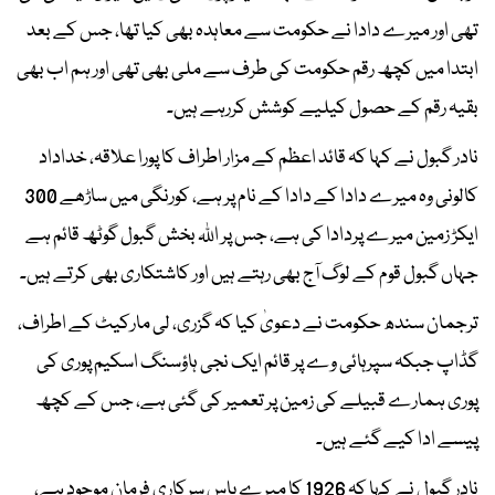
تھی اور میرے دادا نے حکومت سے معاہدہ بھی کیا تھا، جس کے بعد
ابتدا میں کچھ رقم حکومت کی طرف سے ملی بھی تھی اور ہم اب بھی
بقیہ رقم کے حصول کیلیے کوشش کررہے ہیں۔
نادر گبول نے کہا کہ قائد اعظم کے مزار اطراف کا پورا علاقہ، خداداد
کالونی وہ میرے دادا کے دادا کے نام پر ہے، کورنگی میں ساڑھے 300
ایکڑ زمین میرے پردادا کی ہے، جس پر اللہ بخش گبول گوٹھ قائم ہے
جہاں گبول قوم کے لوگ آج بھی رہتے ہیں اور کاشتکاری بھی کرتے ہیں۔
ترجمان سندھ حکومت نے دعویٰ کیا کہ گزری، لی مارکیٹ کے اطراف،
گڈاپ جبکہ سپرہائی وے پر قائم ایک نجی ہاؤسنگ اسکیم پوری کی
پوری ہمارے قبیلے کی زمین پر تعمیر کی گئی ہے، جس کے کچھ
پیسے ادا کیے گئے ہیں۔
نادر گبول نے کہا کہ 1926 کا میرے پاس سرکاری فرمان موجود ہے،