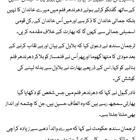
کے ساتھ گفتگو کرتے ہوئے دھرندھر فلم میں میرے خاندان کا نہیں
بلکہ جمالی خاندان کا ذکر ہے اور میں اُس خاندان کے رکن قومی
اسمبلی جمالی سے کہوں گا کہ بھارت کے خلاف مقدمہ کریں۔
ترجمان سندھ نے دعویٰ کیا کہ بلاول کے بیان اور بے نقاب کرنے کے
بعد مودی کا متھا گھوما اور پھر اُس نے فلمساز کو بلاکر دھرندھر فلم
بنانے کو کہا، اس کے ذریعے بھارت نے بلاول سے بدلہ لینے کی
کوشش کی۔
نادر گبول نے کہا کہ دھرندھر فلم میں جس شخص کو دکھایا گیا
بھارتی سمجھ رہے ہیں کہ وہ الطاف حسین ہیں، جن کا چشمہ اور انداز
بھی ملتا جلتا ہے۔
ترجمان سندھ حکومت نے کہا کہ میرے والد آدھے سے زیادہ کراچی
کے مالک ہیں جس کا سرکاری ثبوت بھی موجود ہے۔