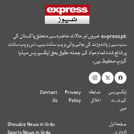
express.pk
خبروں اور حالات حاضرہ سے متعلق پاکستان کی
سب سے زیادہ وزٹ کی جانے والی ویب سائٹ ہے۔ اس ویب سائٹ
پر شائع شدہ تمام مواد کے جملہ حقوق بحق ایکسپریس میڈیا
گروپ محفوظ ہیں۔
ایکسپریس
ضابطہ
Privacy
Contact
کے بارے
اخلاق
Policy
Us
میں
صفحۂ اول
Showbiz News in Urdu
تازہ ترین
Sports News in Urdu