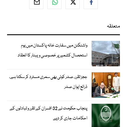
متعلقہ
واشنگٹن میں سفارت خانہ پاکستان میں یوم
استحصال کشمیر پر خصوصی ویبنار کا انعقاد
ججز تقرر، صدر کوئی بھی سمری مسترد کر سکتا ہے،
ذرائع ایوان صدر
پنجاب حکومت نے 32 افسران کے تقرر و تبادلوں کے
احکامات جاری کر دیے