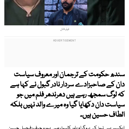
فوٹو فائل
سندھ حکومت کے ترجمان اور معروف سیاست
دان کے صاحبزادے سردار نادر گبول نے کہا ہے
کہ لوگ سمجھ رہے ہیں دھرندھر فلم میں جو
سیاست دان دکھایا گیا وہ میرے والد نہیں بلکہ
الطاف حسین ہیں۔
ایکسپریس نیوز کے پروگرام پاور کاسٹ میں بیورو چیف فیصل حسین