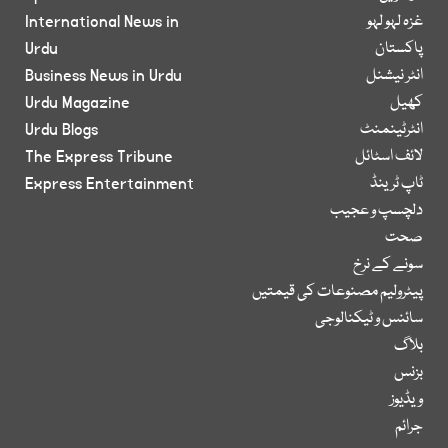
غزہ لہو لہو
International News in
پاکستان
Urdu
انٹر نیشنل
Business News in Urdu
کھیل
Urdu Magazine
انٹرٹینمنٹ
Urdu Blogs
لائف اسٹائل
The Express Tribune
ٹاپ ٹرینڈ
Express Entertainment
دلچسپ و عجیب
صحت
سونے کے نرخ
پیٹرولیم مصنوعات کی قیمتیں
سائنس و ٹیکنالوجی
بلاگ
بزنس
ویڈیوز
جرائم