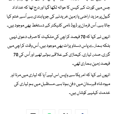
جس میں کورٹ کے کیس کا حوالہ لکھا گیا اور درج تھا کہ خداداد
گبول پر مزید اراضی یا زمین خریدنے کی جوپابندی ہے اُسے ختم کیا
جاتا ہے، اُس فرمان پر ڈیوڈ نامی کلیکٹر کے دستخط بھی موجود ہیں۔
انہوں نے کہا کہ 70 فیصد کراچی کی ملکیت کا صرف دعویٰ نہیں
بلکہ ہمارے پاس دستاویزات بھی موجود ہیں، اُس وقت کراچی میں
گزری، صدر، لیاری، کیماڑی کے علاقے ہوتے تھے اور اُس کی 70
فیصد زمین ہماری تھی۔
انہوں نے کہا کہ امریکا سے واپس اس لیے آیا کہ لیاری میں مرنا اور
میوہ شاہ قبرستان میں دفن ہونا ہے، مستقبل میں ہم لیاری کی
خدمت کیلیے کوشاں ہیں۔