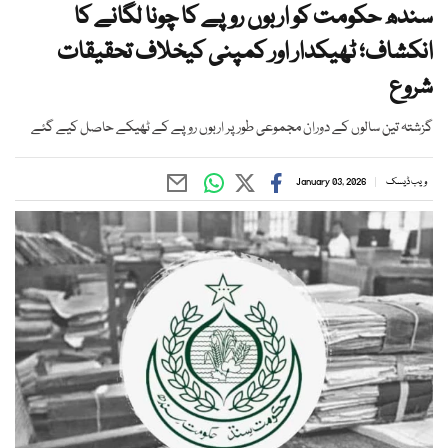
سندھ حکومت کو اربوں روپے کا چونا لگانے کا
انکشاف؛ ٹھیکدار اور کمپنی کیخلاف تحقیقات
شروع
گزشتہ تین سالوں کے دوران مجموعی طور پر اربوں روپے کے ٹھیکے حاصل کیے گئے
ویب ڈیسک
January 03, 2026