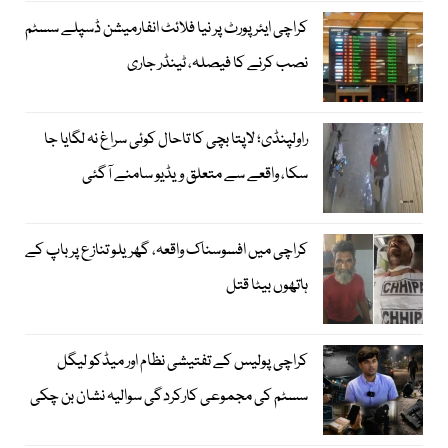
کراچی ایئرپورٹ پر نیا فلائٹ انفارمیشن ڈسپلے سسٹم
نصب کرنے کا فیصلہ، ٹینڈر جاری
راولپنڈی؛ لاپتا بچی کا تاحال کوئی سراغ نہ لگایا جا
سکا، واقعے سے متعلق ویڈیو سامنے آگئی
کراچی میں افسوسناک واقعہ، گھریلو تنازع پر باپ کے
ہاتھوں بیٹا قتل
کراچی پولیس کے تفتیشی نظام اور میڈکو لیگل
سسٹم کی مجموعی کارکردگی سوالیہ نشان بن چکی