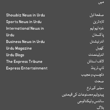
میں
صفحۂ اول
Showbiz News in Urdu
تازہ ترین
Sports News in Urdu
غزہ لہو لہو
International News in
پاکستان
Urdu
انٹر نیشنل
Business News in Urdu
کھیل
Urdu Magazine
انٹرٹینمنٹ
Urdu Blogs
لائف اسٹائل
The Express Tribune
ٹاپ ٹرینڈ
Express Entertainment
دلچسپ و عجیب
صحت
سونے کے نرخ
پیٹرولیم مصنوعات کی قیمتیں
سائنس و ٹیکنالوجی
بلاگ