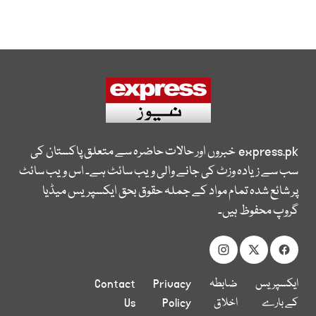
express.pk
خبروں اور حالات حاضرہ سے متعلق پاکستان کی
سب سے زیادہ وزٹ کی جانے والی ویب سائٹ ہے۔ اس ویب سائٹ
پر شائع شدہ تمام مواد کے جملہ حقوق بحق ایکسپریس میڈیا
گروپ محفوظ ہیں۔
ایکسپریس
ضابطہ
Privacy
Contact
کے بارے
اخلاق
Policy
Us