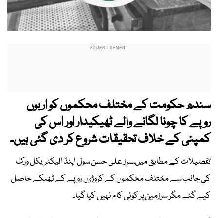
سندھ حکومت کے مختلف محکموں کو اربوں
روپے کا چونا لگانے والے ٹھیکیدار اور اس کی
کمپنی کے خلاف تحقیقات شروع کر دی گئی ہیں۔
تفصیلات کے مطابق میںسرز علی حسن سول اینڈ الیکٹریکل ورک
کی جانب سے مختلف محکموں کے کروڑوں روپے کے ٹھیکے حاصل
کیے گئے مگر سرزمین پر کوئی کام نہیں کیا گیا۔