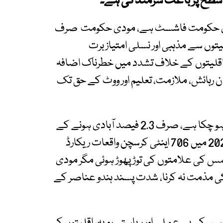
ی سطح پر باعث شرمندگی ہے۔
ودی حکومت فاشسٹ ہے، مودی حکومت صرف
وں سے مذہبی اور نسلی امتیاز برت
 اقلیتوں کے خلاف تشدد میں خطرناک اضافہ
لمان رہائش، ملازمت، تعلیم اور ووٹ کے حق تک
رپورٹ کے مطابق بھارت کا سیکولر دعویٰ بے نقاب ہو چکا ہے، صرف 2.3 فیصد آبادی ہونے کے
باوجود عیسائی بھی ہندوتوا تشدد کی زد میں ہیں، 2025 میں 706 اینٹی کرسچن واقعات ریکارڈ
مس کی علامتوں کی توڑ پھوڑ ہوئی مگر مودی
کی مذمت نہ کرنا، شدت پسند ہندو عناصر کے
ولیس کی بے عملی اور ریاستی رویہ، اقلیتوں کے