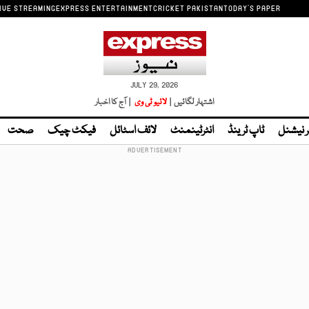
IVE STREAMING
EXPRESS ENTERTAINMENT
CRICKET PAKISTAN
TODAY'S PAPER
JULY 29, 2026
اشتہار لگائیں |
لائیو ٹی وی
| آج کا اخبار
ر نیشنل
ٹاپ ٹرینڈ
انٹرٹینمنٹ
لائف اسٹائل
فیکٹ چیک
صحت