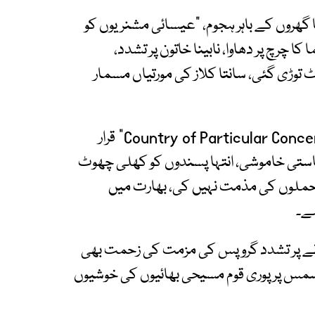
 گھروں کے باہر ہجوم، “عیسائی مشنریوں کو
چرچ پر دھاوا، نابینا خاتون پر تشدد،
ی گئی، سانتا کلاز کی مورتیاں مسمار
امریکی کمیشن برائے مذہبی آزادی نے بھارت کو“Country of Particular Concern” قرار
استی خاموشی، انتہا پسندوں کو کھلی چھوٹ
 حملوں کی مذمت نہیں کی، بھارت میں
ہے۔
دی نے پر تشدد گروپس کی مزمت کی زحمت بھی
رسمس پر پوری قوم مسیحی بھائیوں کی خوشیوں