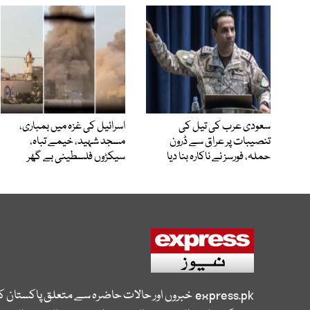
سعودی عرب کی تیل کی
اسرائیل کی غزہ میں بمباری،
تنصیبات پر عراق سے ڈرون
مسجد شہید، خیمے تباہ،
حملہ، فورسز نے ناکارہ بنا دیا
سیکڑوں فلسطینی بے گھر
express.pk
خبروں اور حالات حاضرہ سے متعلق پاکستان 