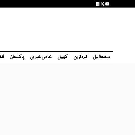
صفحۂ اول
تازہ ترین
کھیل
خاص خبریں
پاکستان
انٹ