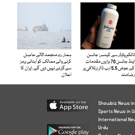
ٹالکم پاؤڈر سے کینسر: جانسن
ہمارے منجمد اثاثے حاصل
اینڈ جانسن 70 ہزاروں مقدمات
کرنے والے ممالک کو آبنائے ہرمز
کے عوض 5.5 ارب ڈالر زرتلافی پر
سےگزرنے نہیں دیں گے، ایران کا
رضامند
اعلان
Showbiz News in
Sports News in U
International Ne
Urdu