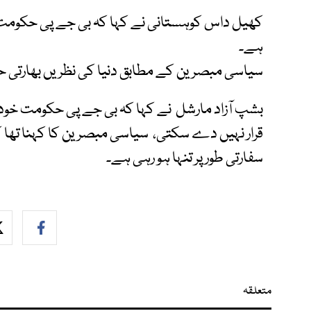
کھیل داس کوہستانی نے کہا کہ بی جے پی حکومت
ہے۔
سیاسی مبصرین کے مطابق دنیا کی نظریں بھارتی ح
بشپ آزاد مارشل نے کہا کہ بی جے پی حکومت خود ک
قرار نہیں دے سکتی، سیاسی مبصرین کا کہنا تھا 
سفارتی طور پر تنہا ہو رہی ہے۔
متعلقہ