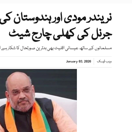
نریندر مودی اور ہندوستان کی
جرنل کی کھلی چارج شیٹ
مسلمانوں کے ساتھ عیسائی اقلیت بھی بدترین صورتحال کا شکار ہے او
ویب ڈیسک
January 03, 2026