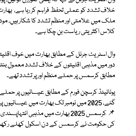
خلاف تشدد کو عملی تحفظ فراہم کر رہا ہے، بھارت
ملک میں علامتی اور منظم تشدد کا شکار ہیں، مو
کلاس اکثریتی ریاست بن چکا ہے۔
وال اسٹریٹ جرنل کے مطابق بھارت میں خوف اقلیت
دور میں مذہبی اقلیتوں کے خلاف تشدد معمول بنتا ج
مطابق کرسمس پر حملے منظم اور پر تشدد تھے۔
گئے، 2025 میں نومبر تک بھارت میں عیسائیوں پر 706 حملے ریکارڈ کیے گئے،
📌 کرسمس 2025 بھارت میں مذہبی انتہا
کی حکومت نے کرسمس کے دن اسکول کھلے رکھن