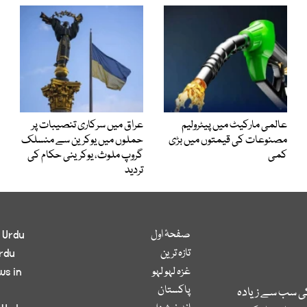
عالمی مارکیٹ میں پیٹرولیم
عراق میں سرکاری تنصیبات پر
مصنوعات کی قیمتوں میں بڑی
حملوں میں یوکرین سے منسلک
کمی
گروپ ملوث، یوکرینی حکام کی
تردید
صفحۂ اول
 Urdu
تازہ ترین
rdu
غزہ لہو لہو
ws in
پاکستان
کی سب سے زیادہ