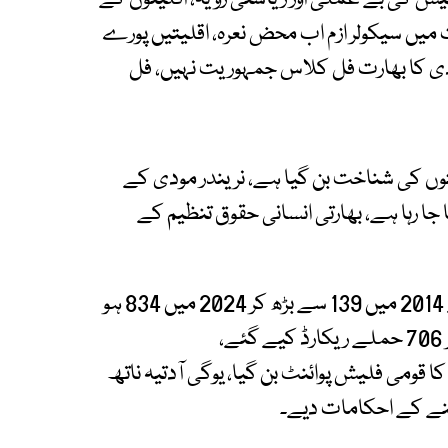
 میں سیکولر ازم اب محض نعرہ، اقلیتیں پورے
دی کا بھارت فل کلاس جمہوریت نہیں، فل
وں کی شناخت بن گیا ہے، نریندر مودی کے
ا رہا ہے، بھارتی انسانی حقوق تنظیم کے
یونائیٹڈ کرسچن فورم کے مطابق عیسائیوں پر حملے 2014 میں 139 سے بڑھ کر 2024 میں 834 ہو
پسندی کا قومی فلیش پوائنٹ بن گیا، یوگی آدتیہ ناتھ
ے کے احکامات دیے۔