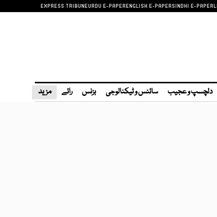
EXPRESS TRIBUNE
URDU E-PAPER
ENGLISH E-PAPER
SINDHI E-PAPER
L
دلچسپ و عجیب
سائنس و ٹیکنالوجی
بزنس
رائے
مزید