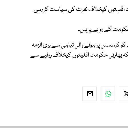
 اقلیتوں کیخلاف نفرت کی سیاست کر رہی
کومت کے رویے پر ہیں۔
و کرسمس پر ہونے والی تباہی سے بری الزمہ
کہ بھارتی حکومت اقلیتوں کیخلاف روئیے سے