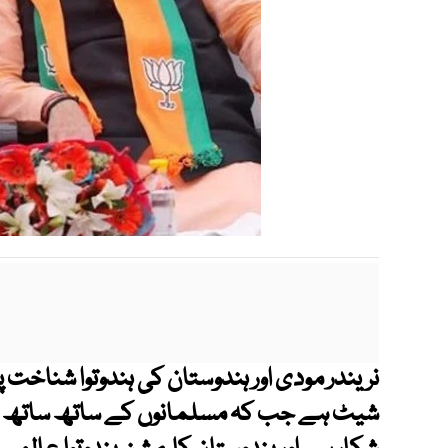
نریندر مودی اور ہندوستان کی ہندوتوا شناخت 
شیٹ ہے جب کہ مسلمانوں کے ساتھ ساتھ عی