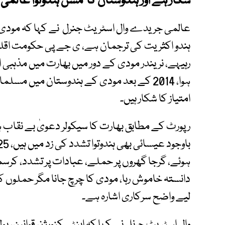
شکار ہے اور ہندوستان کا مشن ہندوتوا عالم
عالمی جریدے وال اسٹریٹ جنرل نے کہا کہ م
ہندو اکثریت کی ترجمان ہے، ی جے پی حکومت اقلیت
رہیہے، نریندر مودی کے دور میں بھارت میں مذہبی
ہوا، 2014 کے بعد مودی کے ہندوستان میں مس
امتیاز کا شکار ہیں۔
ہوئے، گرجا گھروں پر حملے، عبادات پر تشدد، کرس
دانستہ خاموش رہا، مودی کا چرچ جانا مگر حملوں 
لیے واضح سرکاری اشارہ ہے۔
وال اسٹریٹ جرنل نے کہا کہ اینٹی کنورژن قوانین، پ