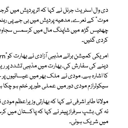
دی وال اسٹریٹ جرنل نے کہا کہ اترپردیش میں گرجا
موت” کے نعرے، مدھیہ پردیش میں بی جے پی رہنما کا 
چھتیس گڑھ میں شاپنگ مال میں کرسمس سجاوٹ توڑ
کردی گئیں۔
دینے کی سفارش کی، بھارت میں مذہبی تشدد پر ری
کا اشارہ ہے، مودی نے ملک بھر میں عیسائیوں پر
سیکولرازم مودی دور میں عملی طور پر ختم ہو چکا 
مولانا طاہر اشرفی نے کہا کہ بھارتی وزیراعظم مو
نہ کی، بشپ سرفراز پیٹر نے کہا کہ پاکستان میں ک
میں شریک ہوئی۔