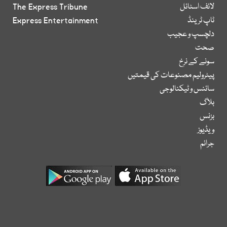
لائف اسٹائل
The Express Tribune
ٹاپ ٹرینڈ
Express Entertainment
دلچسپ و عجیب
صحت
سونے کے نرخ
پیٹرولیم مصنوعات کی قیمتیں
سائنس و ٹیکنالوجی
بلاگ
بزنس
ویڈیوز
جرائم