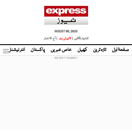
AUGUST 06, 2026
اشتہار لگائیں |
لائیو ٹی وی
| آج کا اخبار
صفحۂ اول
تازہ ترین
کھیل
خاص خبریں
پاکستان
انٹر نیشنل
ٹا