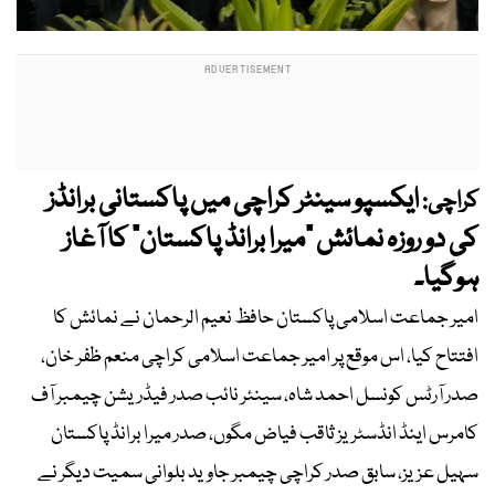
ایکسپو سینٹر کراچی میں پاکستانی برانڈز
کراچی:
کی دو روزہ نمائش "میرا برانڈ پاکستان" کا آغاز
ہوگیا۔
امیر جماعت اسلامی پاکستان حافظ نعیم الرحمان نے نمائش کا
افتتاح کیا، اس موقع پر امیر جماعت اسلامی کراچی منعم ظفر خان،
صدر آرٹس کونسل احمد شاہ، سینئر نائب صدر فیڈریشن چیمبر آف
کامرس اینڈ انڈسٹریز ثاقب فیاض مگوں، صدر میرا برانڈ پاکستان
سہیل عزیز، سابق صدر کراچی چیمبر جاوید بلوانی سمیت دیگر نے