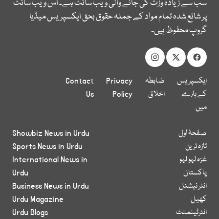
سب سے زیادہ وزٹ کی جانے والی ویب سائٹ ہے۔ اس ویب سائٹ
پر شائع شدہ تمام مواد کے جملہ حقوق بحق ایکسپریس میڈیا
گروپ محفوظ ہیں۔
ایکسپریس
ضابطہ
Privacy
Contact
کے بارے
اخلاق
Policy
Us
میں
صفحۂ اول
Showbiz News in Urdu
تازہ ترین
Sports News in Urdu
غزہ لہو لہو
International News in
پاکستان
Urdu
انٹر نیشنل
Business News in Urdu
کھیل
Urdu Magazine
انٹرٹینمنٹ
Urdu Blogs