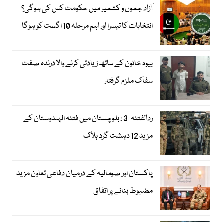
آزاد جموں و کشمیر میں حکومت کس کی ہوگی؟
انتخابات کا تیسرا اور اہم مرحلہ 10 اگست کو ہوگا
بیوہ خاتون کے ساتھ زیادتی کرنے والا درندہ صفت
سفاک ملزم گرفتار
ردالفتنہ-3 : بلوچستان میں فتنہ الہندوستان کے
مزید 12 دہشت گرد ہلاک
پاکستان اور صومالیہ کے درمیان دفاعی تعاون مزید
مضبوط بنانے پر اتفاق