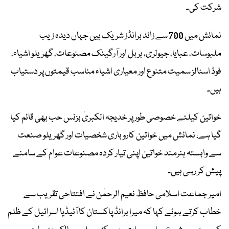
شرکت کی۔
نمائش میں 700 سے زائد برانڈز شریک ہیں جہاں دیدہ زیب
ملبوسات، عبایا، جیولری، ہربل اور آرگینک مصنوعات، گھریلو اشیاء،
فوڈ اسٹالز سمیت متنوع اور معیاری اشیاء مناسب قیمتوں پر دستیاب
ہیں۔
خواتین کیلئے خصوصی طور پر خدیجہ الکبریٰ بزنس حب بھی قائم کیا
گیا ہے، نمائش میں خواتین کاروباری شخصیات اور گھریلو صنعت
سے وابستہ ہنرمند خواتین اپنی تیار کردہ مصنوعات عوام کے سامنے
پیش کر رہی ہیں۔
امیر جماعت اسلامی حافظ نعیم الرحمٰن نے افتتاحی تقریب سے
خطاب کرتے ہوئے کہا کہ میرا برانڈ پاکستان کا آئیڈیا اسرائیل کے ظلم