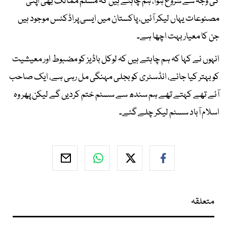
کی وجہ سے شروع ہوا، ہم چاہتے ہیں کہ مسلم ممالک بھی اپنی
مصنوعات یہاں لیکر آئیں، پاکستان میں ایسی پراڈکٹس موجود ہیں
جن کا معیاربہت اچھا ہے۔
انہوں نے کہا کہ ہم چاہتے ہیں کہ لوکل باڈیز کو مضبوط اور معیشیت
کو بہتر کیا جائے، انڈسٹری کوبجلی مہنگی مل رہی ہے، ایک صاحب
آئے تھے کہتے تھے ہم سندھ سے سسٹم ختم کردیں گے لیکن پھر وہ
اسلام آباد سسٹم لیکر چلے گئے۔
متعلقہ