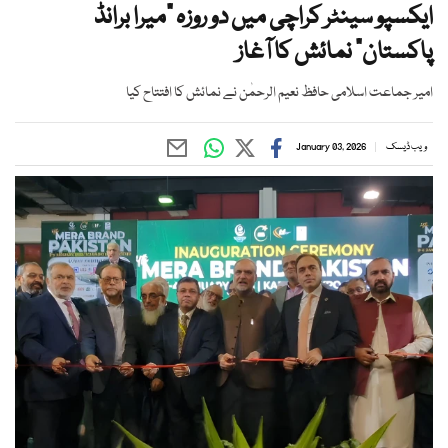
ایکسپو سینٹر کراچی میں دو روزہ "میرا برانڈ
پاکستان" نمائش کا آغاز
امیر جماعت اسلامی حافظ نعیم الرحمٰن نے نمائش کا افتتاح کیا
ویب ڈیسک
January 03, 2026