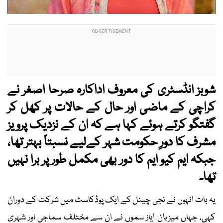
شوبز انڈسٹری کی معروف اداکارہ صرحا اصغر نے
کراچی کے ماضی اور حال کے حالات پر کھل کر
گفتگو کرتے ہوئے کہا ہے کہ ان کے نزدیک پرویز
مشرف کا دورِ حکومت شہر کےلیے نسبتاً بہتر تھا،
جبکہ ایم کیو ایم کا دور بھی مکمل طور پر برا نہیں
تھا۔
یہ بات انہوں نے نجی چینل کے ایک پوڈکاسٹ میں شرکت کے دوران
کہی، جہاں میزبان ایاز سموں نے ان سے مختلف سماجی اور شہری