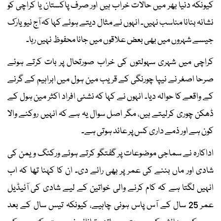
کیونکہ دنیا بھر میں حالات خراب ہیں اور صرف پاکستان یا کراچی کو
نشانہ بنانا مناسب نہیں۔ انہوں نے مثال دیتے ہوئے کہا کہ آج نیویارک
جیسے شہروں میں بھی بعض علاقوں میں جانا محفوظ نہیں رہا۔
کراچی میں شہری سہولتوں کی خراب صورتحال پر بات کرتے ہوئے
صرحا اصغر نے نیپا چورنگی کے قریب مین ہول میں ابراہیم کے گرنے
کے واقعے کا حوالہ دیا۔ انہوں نے کہا کہ نشئی افراد اکثر مین ہول کے
ڈھکن چوری کرلیتے ہیں، مگر اصل سوال یہ ہے کہ انہیں روکنے والا
کون ہے اور ذمے داری کس پر عائد ہوتی ہے۔
اداکارہ نے سماجی موضوعات پر گفتگو کرتے ہوئے ورکنگ ویمن کی
شادی اور ماں بننے کی عمر پر بھی رائے دی۔ ان کا کہنا تھا کہ اب
انہیں لگتا ہے کہ کام کرنے والی خواتین کے لیے شادی کی آئیڈیل
عمر 25 سال کے آس پاس ہونی چاہیے، کیونکہ تیس سال کے بعد