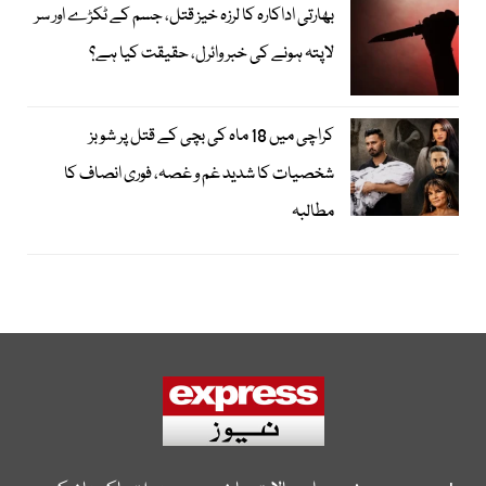
بھارتی اداکارہ کا لرزہ خیز قتل، جسم کے ٹکڑے اور سر
لاپتہ ہونے کی خبر وائرل، حقیقت کیا ہے؟
کراچی میں 18 ماہ کی بچی کے قتل پر شوبز
شخصیات کا شدید غم و غصہ، فوری انصاف کا
مطالبہ