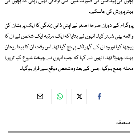
بچوں کی پیدائش کی صورت میں اتنی توانائی نہیں رہتی کہ بچوں کی
بہتر پرورش کی جاسکے۔
پروگرام کے دوران صرحا اصغر نے اپنی ذاتی زندگی کا ایک پریشان کن
واقعہ بھی شیئر کیا۔ انہوں نے بتایا کہ ایک مرتبہ ایک شخص نے ان کا
پیچھا کیا اور وہ ان کے گھر تک پہنچ گیا تھا، اس وقت ان کا بیٹا ریحان
بہت چھوٹا تھا۔ انہوں نے کہا کہ جب انہوں نے چیخنا شروع کیا تو پورا
محلہ جمع ہوگیا، جس کے بعد وہ شخص موقع سے فرار ہوگیا۔
متعلقہ