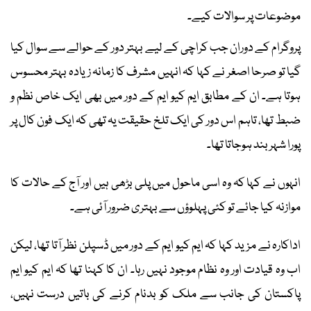
موضوعات پر سوالات کیے۔
پروگرام کے دوران جب کراچی کے لیے بہتر دور کے حوالے سے سوال کیا
گیا تو صرحا اصغر نے کہا کہ انہیں مشرف کا زمانہ زیادہ بہتر محسوس
ہوتا ہے۔ ان کے مطابق ایم کیو ایم کے دور میں بھی ایک خاص نظم و
ضبط تھا، تاہم اس دور کی ایک تلخ حقیقت یہ تھی کہ ایک فون کال پر
پورا شہر بند ہوجاتا تھا۔
انہوں نے کہا کہ وہ اسی ماحول میں پلی بڑھی ہیں اور آج کے حالات کا
موازنہ کیا جائے تو کئی پہلوؤں سے بہتری ضرور آئی ہے۔
اداکارہ نے مزید کہا کہ ایم کیو ایم کے دور میں ڈسپلن نظر آتا تھا، لیکن
اب وہ قیادت اور وہ نظام موجود نہیں رہا۔ ان کا کہنا تھا کہ ایم کیو ایم
پاکستان کی جانب سے ملک کو بدنام کرنے کی باتیں درست نہیں،