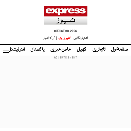
AUGUST 08, 2026
اشتہار لگائیں |
لائیو ٹی وی
| آج کا اخبار
صفحۂ اول
تازہ ترین
کھیل
خاص خبریں
پاکستان
انٹر نیشنل
ٹا