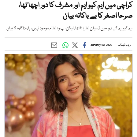
کراچی میں ایم کیو ایم اور مشرف کا دور اچھا تھا،
صرحا اصغر کا بے باکانہ بیان
ایم کیو ایم کے دور میں ڈسپلن نظر آتا تھا، لیکن اب وہ نظام موجود نہیں رہا، اداکارہ کا بیان
ویب ڈیسک
January 03, 2026