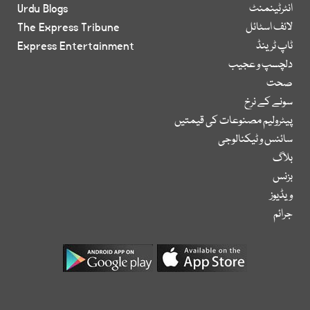
انٹرٹینمنٹ
Urdu Blogs
لائف اسٹائل
The Express Tribune
ٹاپ ٹرینڈ
Express Entertainment
دلچسپ و عجیب
صحت
سونے کے نرخ
پیٹرولیم مصنوعات کی قیمتیں
سائنس و ٹیکنالوجی
بلاگ
بزنس
ویڈیوز
جرائم