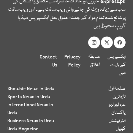
express.pk
خبروں اور حالات حاضرہ سے متعلق پاکستان کی
سب سے زیادہ وزٹ کی جانے والی ویب سائٹ ہے۔ اس ویب سائٹ
پر شائع شدہ تمام مواد کے جملہ حقوق بحق ایکسپریس میڈیا
گروپ محفوظ ہیں۔
ایکسپریس
ضابطہ
Privacy
Contact
کے بارے
اخلاق
Policy
Us
میں
صفحۂ اول
Showbiz News in Urdu
تازہ ترین
Sports News in Urdu
غزہ لہو لہو
International News in
پاکستان
Urdu
انٹر نیشنل
Business News in Urdu
کھیل
Urdu Magazine