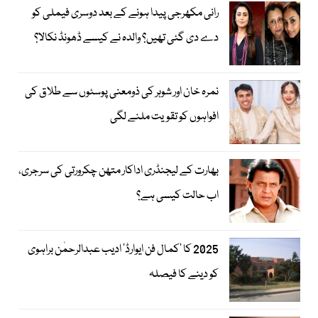
رانی مکھرجی پیدا ہونے کے بعد دوسری فیملی کو
دے دی گئی تھیں؟ والدہ نے کیسے ڈھونڈ نکالا؟
نمرہ خان اور شوہر کی ذومعنی پوسٹوں سے طلاق کی
افواہوں کو تقویت ملنے لگی
بھارت کے لیجنڈری اداکار متھن چکرورتی کی سرجری،
اب حالت کیسی ہے؟
2025 کا ’کمال فن ایوارڈ‘ ادیب عبدالرحمٰن براہوی
کو دینے کا فیصلہ