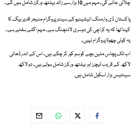
چلائی جائے گی۔ مہم میں 10 ہزار سے زائد ہیلتھ ورکرز شامل ہوں گے۔
پاکستان ڈی وارمنگ انیشیٹیو کے سینئر پروگرام منیجر قدیر بیگ کا
کہنا تھا کہ یہ کراچی کی دوسری لائنچنگ ہے۔ مہم اگلے ہفتے ہے۔
یہ کوئی چھوٹا پروگرام نہیں۔
اب تک پچاس ملین بچے کو ہم کور کر چکے ہیں۔ اس کے اندر ڈھائی
لاکھ کے قریب ٹیچرز اور ہیلتھ ورکرز شامل ہوتے ہیں۔ دو لاکھ
سینتیس ہزار اسکول شامل ہیں.