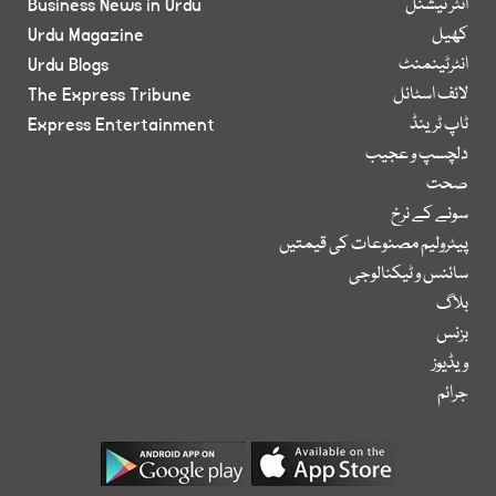
انٹر نیشنل
Business News in Urdu
کھیل
Urdu Magazine
انٹرٹینمنٹ
Urdu Blogs
لائف اسٹائل
The Express Tribune
ٹاپ ٹرینڈ
Express Entertainment
دلچسپ و عجیب
صحت
سونے کے نرخ
پیٹرولیم مصنوعات کی قیمتیں
سائنس و ٹیکنالوجی
بلاگ
بزنس
ویڈیوز
جرائم