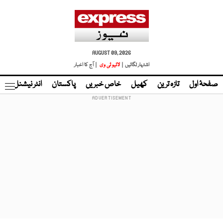
AUGUST 09, 2026
اشتہار لگائیں |
لائیو ٹی وی
| آج کا اخبار
صفحۂ اول
تازہ ترین
کھیل
خاص خبریں
پاکستان
انٹر نیشنل
ٹا