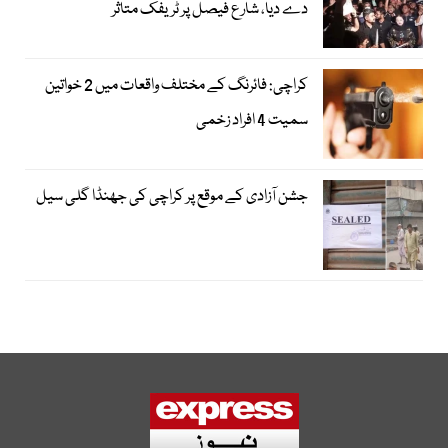
دے دیا، شارع فیصل پر ٹریفک متاثر
کراچی: فائرنگ کے مختلف واقعات میں 2 خواتین
سمیت 4 افراد زخمی
جشن آزادی کے موقع پر کراچی کی جھنڈا گلی سیل