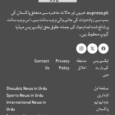
express.pk
خبروں اور حالات حاضرہ سے متعلق پاکستان کی
سب سے زیادہ وزٹ کی جانے والی ویب سائٹ ہے۔ اس ویب سائٹ
پر شائع شدہ تمام مواد کے جملہ حقوق بحق ایکسپریس میڈیا
گروپ محفوظ ہیں۔
ایکسپریس
ضابطہ
Privacy
Contact
کے بارے
اخلاق
Policy
Us
میں
صفحۂ اول
Showbiz News in Urdu
تازہ ترین
Sports News in Urdu
غزہ لہو لہو
International News in
پاکستان
Urdu