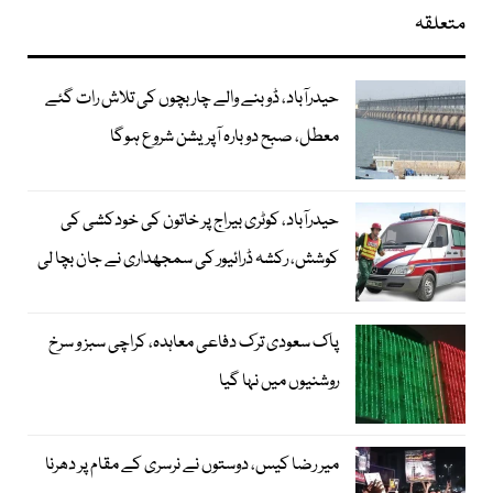
متعلقہ
حیدرآباد، ڈوبنے والے چار بچوں کی تلاش رات گئے
معطل، صبح دوبارہ آپریشن شروع ہوگا
حیدرآباد، کوٹری بیراج پر خاتون کی خودکشی کی
کوشش، رکشہ ڈرائیور کی سمجھداری نے جان بچا لی
پاک سعودی ترک دفاعی معاہدہ، کراچی سبز و سرخ
روشنیوں میں نہا گیا
میر رضا کیس، دوستوں نے نرسری کے مقام پر دھرنا