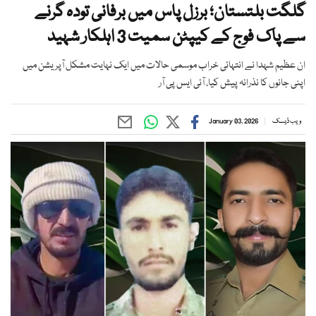
گلگت بلتستان؛ برزل پاس میں برفانی تودہ گرنے
سے پاک فوج کے کیپٹن سمیت 3 اہلکار شہید
ان عظیم شہدا نے انتہائی خراب موسمی حالات میں ایک نہایت مشکل آپریشن میں
اپنی جانوں کا نذرانہ پیش کیا، آئی ایس پی آر
ویب ڈیسک
January 03, 2026