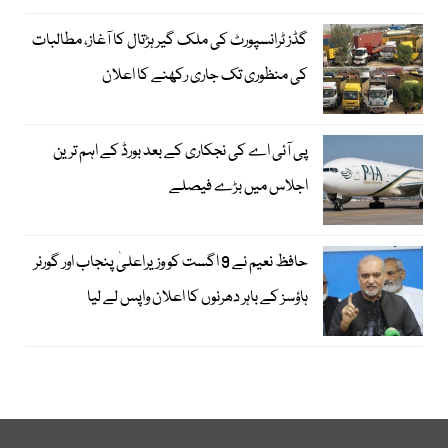
گڈز ٹرانسپورٹ کی ملک گیر ہڑتال کا آغاز، مطالبات
کی منظوری تک جاری رکھنے کا اعلان
پی آئی اے کی نجکاری کے بعد بورڈ کے اہم ترین
اجلاس میں بڑے فیصلے
حافظ نعیم نے 9 اگست کو وزیراعلیٰ پنجاب اور گورنر
ہاؤسز کے باہر دھرنوں کا اعلان واپس لے لیا