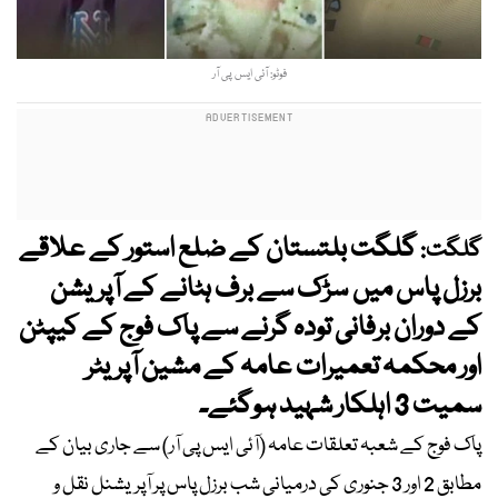
فوٹو: آئی ایس پی آر
گلگت بلتستان کے ضلع استور کے علاقے
گلگت:
برزل پاس میں سڑک سے برف ہٹانے کے آپریشن
کے دوران برفانی تودہ گرنے سے پاک فوج کے کیپٹن
اور محکمہ تعمیرات عامہ کے مشین آپریٹر
سمیت 3 اہلکار شہید ہوگئے۔
پاک فوج کے شعبہ تعلقات عامہ (آئی ایس پی آر) سے جاری بیان کے
مطابق 2 اور 3 جنوری کی درمیانی شب برزل پاس پر آپریشنل نقل و