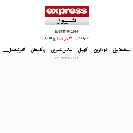
AUGUST 08, 2026
اشتہار لگائیں |
لائیو ٹی وی
| آج کا اخبار
صفحۂ اول
تازہ ترین
کھیل
خاص خبریں
پاکستان
انٹر نیشنل
ٹا