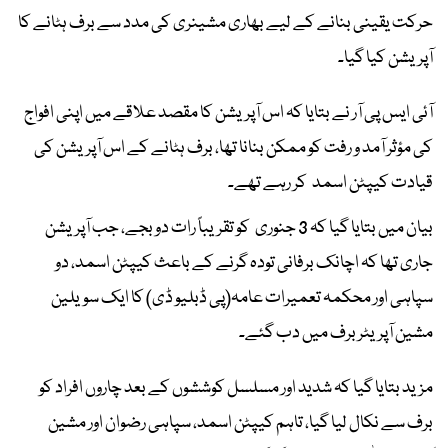
حرکت یقینی بنانے کے لیے بھاری مشینری کی مدد سے برف ہٹانے کا
آپریشن کیا گیا۔
آئی ایس پی آر نے بتایا کہ اس آپریشن کا مقصد علاقے میں اپنی افواج
کی مؤثر آمد و رفت کو ممکن بنانا تھا، برف ہٹانے کے اس آپریشن کی
قیادت کیپٹن اسمد کر رہے تھے۔
بیان میں بتایا گیا کہ 3 جنوری کو تقریباً رات دو بجے، جب آپریشن
جاری تھا کہ اچانک برفانی تودہ گرنے کے باعث کیپٹن اسمد، دو
سپاہی اور محکمہ تعمیرات عامہ(پی ڈبلیو ڈی) کا ایک سویلین
مشین آپریٹر برف میں دب گئے۔
مزید بتایا گیا کہ شدید اور مسلسل کوششوں کے بعد چاروں افراد کو
برف سے نکال لیا گیا، تاہم کیپٹن اسمد، سپاہی رضوان اور مشین