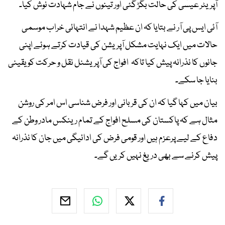
آپریٹر عیسٰی کی حالت بگڑ گئی اور تینوں نے جام شہادت نوش کیا۔
آئی ایس پی آر نے بتایا کہ ان عظیم شہدا نے انتہائی خراب موسمی
حالات میں ایک نہایت مشکل آپریشن کی قیادت کرتے ہوئے اپنی
جانوں کا نذرانہ پیش کیا تاکہ افواج کی آپریشنل نقل و حرکت کو یقینی
بنایا جا سکے۔
بیان میں کہا گیا کہ ان کی قربانی اور فرض شناسی اس امر کی روشن
مثال ہے کہ پاکستان کی مسلح افواج کے تمام رینکس مادر وطن کے
دفاع کے لیے پرعزم ہیں اور قومی فرض کی ادائیگی میں جان کا نذرانہ
پیش کرنے سے بھی دریغ نہیں کریں گے۔