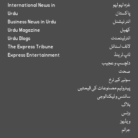
غزہ لہو لہو
International News in
پاکستان
Urdu
انٹر نیشنل
Business News in Urdu
کھیل
Urdu Magazine
انٹرٹینمنٹ
Urdu Blogs
لائف اسٹائل
The Express Tribune
ٹاپ ٹرینڈ
Express Entertainment
دلچسپ و عجیب
صحت
سونے کے نرخ
پیٹرولیم مصنوعات کی قیمتیں
سائنس و ٹیکنالوجی
بلاگ
بزنس
ویڈیوز
جرائم