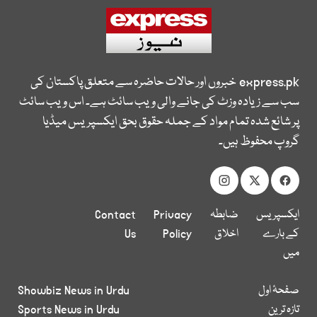
express.pk
خبروں اور حالات حاضرہ سے متعلق پاکستان کی
سب سے زیادہ وزٹ کی جانے والی ویب سائٹ ہے۔ اس ویب سائٹ
پر شائع شدہ تمام مواد کے جملہ حقوق بحق ایکسپریس میڈیا
گروپ محفوظ ہیں۔
ایکسپریس
ضابطہ
Privacy
Contact
کے بارے
اخلاق
Policy
Us
میں
صفحۂ اول
Showbiz News in Urdu
تازہ ترین
Sports News in Urdu