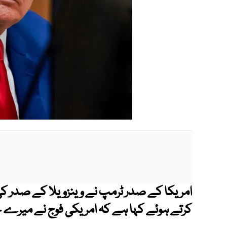
امریکا کے صدر ٹرمپ نے وینزویلا کے صدر کی 
کرتے ہوئے کہا ہے کہ امریکی فوج نے میرے ح