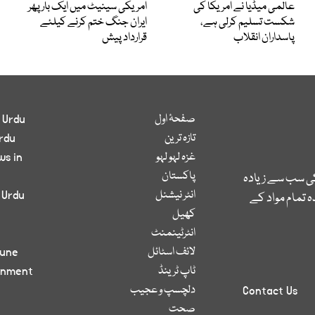
عالمی میڈیا نے امریکا کی
امریکی سینیٹ میں ایک بار پھر
شکست تسلیم کرلی ہے،
ایران جنگ ختم کرنے کیلئے
پاسداران انقلاب
قرارداد پیش
صفحۂ اول
 Urdu
تازہ ترین
rdu
غزہ لہو لہو
ws in
پاکستان
کی سب سے زیادہ
انٹر نیشنل
 Urdu
 تمام مواد کے
کھیل
انٹرٹینمنٹ
لائف اسٹائل
bune
ٹاپ ٹرینڈ
inment
دلچسپ و عجیب
Contact Us
صحت