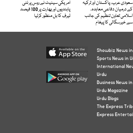
سعودی عرب، پاکستان اور ترکیہ
امریکی سینیٹ نے روس پر نئی
کے درمیان دفاعی معاہدہ،
پابندیوں اور بھارت پر 100 فیصد
اسلامی تعاون تنظیم کی جانب
ٹیرف کا بل منظور کرلیا
سے خیرسگالی کا پیغام
Showbiz News in
Sports News in U
International Ne
Urdu
Business News in
Urdu Magazine
Urdu Blogs
The Express Tri
Express Enterta