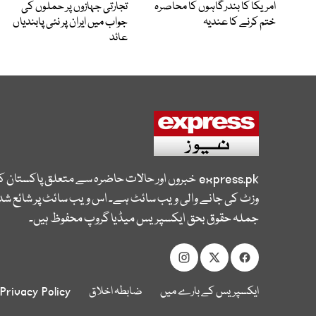
امریکا کا بندرگاہوں کا محاصرہ
تجارتی جہازوں پر حملوں کی
ختم کرنے کا عندیہ
جواب میں ایران پر نئی پابندیاں
عائد
express.pk
خبروں اور حالات حاضرہ سے متعلق پاکستان 
وزٹ کی جانے والی ویب سائٹ ہے۔ اس ویب سائٹ پر شائع شدہ
جملہ حقوق بحق ایکسپریس میڈیا گروپ محفوظ ہیں۔
ایکسپریس کے بارے میں
ضابطہ اخلاق
Privacy Policy