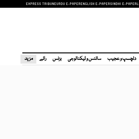
EXPRESS TRIBUNE
URDU E-PAPER
ENGLISH E-PAPER
SINDHI E-PAPER
L
دلچسپ و عجیب
سائنس و ٹیکنالوجی
بزنس
رائے
مزید