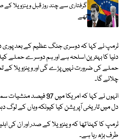
گرفتاری سے چند روز قبل وینزویلا کے ص
تھے
ٹرمپ نے کہا کہ دوسری جنگ عظیم کے بعد پوری دنی
دنیا کا بہترین اسلحہ ہے اور ہم دوسرے حملے کیلی
حملے کی ضرورت نہیں پڑے گی اور وینزویلا کے تما
چلائے گا۔
انہوں نے کہا کہ امریکا میں 
دل میں تاریخی آپریشن کیا کیونکہ وہاں کے لوگ د
ٹرمپ کا کہنا تھا کہ وینزویلا کے صدر اور ان کی اہل
طرف بڑھ رہا ہے۔