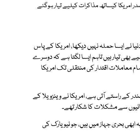
در امریکا کیساتھ مذاکرات کیلیے تیار ہوگئے
ا نے ایسا حملہ نہیں دیکھا، امریکا کے پاس
ے بھی تیار ہیں تاہم ایسا لگتا ہے کہ دوسرے
م معاملات اقتدار کی منتقلی تک امریکا
97 فیصد منشیات سمندر کے راستے آتی ہے، امریکا نے وینزویلا کے
ہائیوں سے مشکلات کا شکار تھے۔
یہ ابھی بحری جہاز میں ہیں، جو نیویارک کی