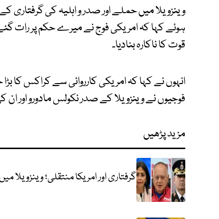
وینزویلا میں حملے اور صدر و اہلیہ کی گرفتاری ک
ہوئے کہا کہ امریکی فوج نے میرے حکم پر رات گئے اور
قوت کا ناکارہ بنادیا۔
انہوں نے کہا کہ امریکی کارروائی سے کراکس کا ب
فوجیوں نے وینزویلا کے صدر نکولس مادورو اور ان کی 
مزید پڑھیں
گرفتاری اور امریکا منتقلی؛ وینزویلا میں