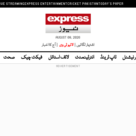
IVE STREAMING
EXPRESS ENTERTAINMENT
CRICKET PAKISTAN
TODAY'S PAPER
AUGUST 08, 2026
اشتہار لگائیں |
لائیو ٹی وی
| آج کا اخبار
ر نیشنل
ٹاپ ٹرینڈ
انٹرٹینمنٹ
لائف اسٹائل
فیکٹ چیک
صحت