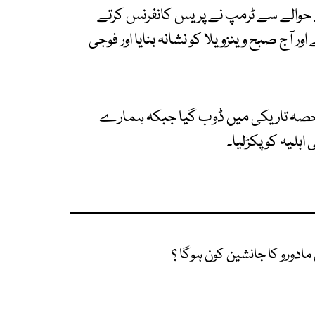
ے حوالے سے ٹرمپ نے پریس کانفرنس کرتے
 آج صبح وینزویلا کو نشانہ بنایا اور فوجی
ڑا حصہ تاریکی میں ڈوب گیا جبکہ ہمارے
اہلیہ کو پکڑلیا۔
 مادورو کا جانشین کون ہوگا ؟