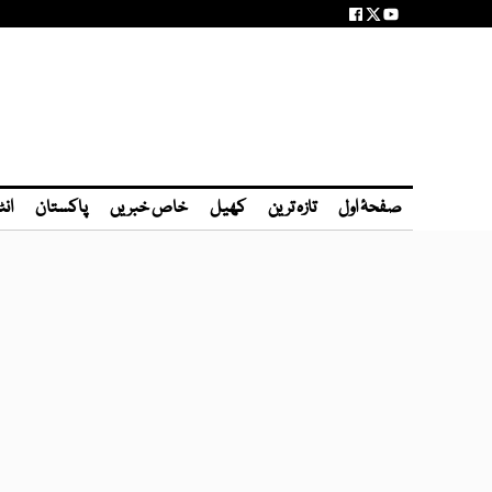
صفحۂ اول
تازہ ترین
کھیل
خاص خبریں
پاکستان
انٹ