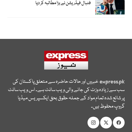
فٹبال فیڈریشن نے بڑا مطالبہ کر دیا
express.pk
خبروں اور حالات حاضرہ سے متعلق پاکستان کی
سب سے زیادہ وزٹ کی جانے والی ویب سائٹ ہے۔ اس ویب سائٹ
پر شائع شدہ تمام مواد کے جملہ حقوق بحق ایکسپریس میڈیا
گروپ محفوظ ہیں۔