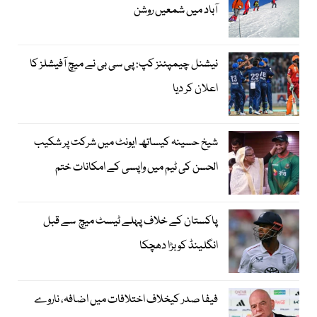
آباد میں شمعیں روشن
نیشنل چیمپئنز کپ: پی سی بی نے میچ آفیشلز کا
اعلان کر دیا
شیخ حسینہ کیساتھ ایونٹ میں شرکت پر شکیب
الحسن کی ٹیم میں واپسی کے امکانات ختم
پاکستان کے خلاف پہلے ٹیسٹ میچ سے قبل
انگلینڈ کو بڑا دھچکا
فیفا صدر کیخلاف اختلافات میں اضافہ، ناروے