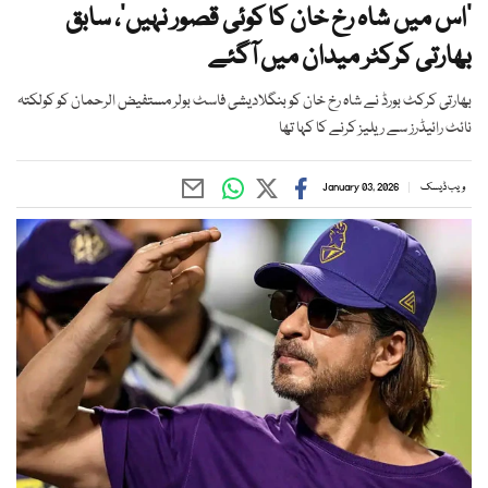
’اس میں شاہ رخ خان کا کوئی قصور نہیں‘، سابق
بھارتی کرکٹر میدان میں آگئے
بھارتی کرکٹ بورڈ نے شاہ رخ خان کو بنگلادیشی فاسٹ بولر مستفیض الرحمان کو کولکتہ
نائٹ رائیڈرز سے ریلیز کرنے کا کہا تھا
ویب ڈیسک
January 03, 2026