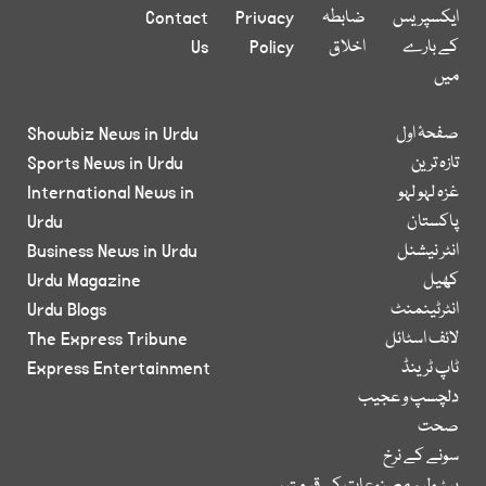
ایکسپریس
ضابطہ
Privacy
Contact
کے بارے
اخلاق
Policy
Us
میں
صفحۂ اول
Showbiz News in Urdu
تازہ ترین
Sports News in Urdu
غزہ لہو لہو
International News in
پاکستان
Urdu
انٹر نیشنل
Business News in Urdu
کھیل
Urdu Magazine
انٹرٹینمنٹ
Urdu Blogs
لائف اسٹائل
The Express Tribune
ٹاپ ٹرینڈ
Express Entertainment
دلچسپ و عجیب
صحت
سونے کے نرخ