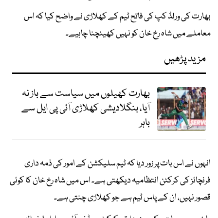
بھارت کی ورلڈ کپ کی فاتح ٹیم کے کھلاڑی نے واضح کیا کہ اس
معاملے میں شاہ رخ خان کو نہیں کھینچنا چاہیے۔
مزید پڑھیں
بھارت کھیلوں میں سیاست سے باز نہ
آیا، بنگلادیشی کھلاڑی آئی پی ایل سے
باہر
انہوں نے اس بات پر زور دیا کہ ٹیم سلیکشن کے امور کی ذمہ داری
فرنچائز کی کرکٹن انتظامیہ دیکھتی ہے۔ اس میں شاہ رخ خان کا کوئی
قصور نہیں، ان کے پاس ٹیم ہے جو کھلاڑی چنتی ہے۔