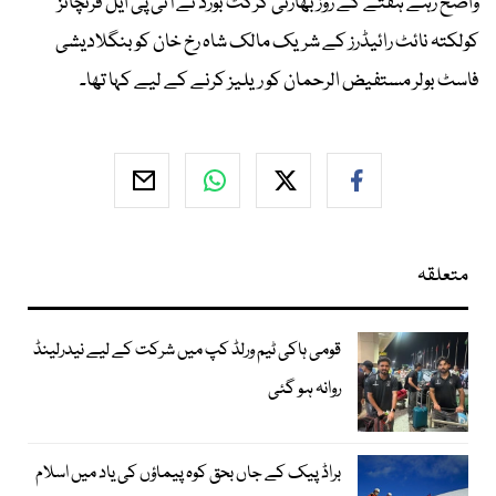
واضح رہے ہفتے کے روز بھارتی کرکٹ بورڈ نے آئی پی ایل فرنچائز
کولکتہ نائٹ رائیڈرز کے شریک مالک شاہ رخ خان کو بنگلادیشی
فاسٹ بولر مستفیض الرحمان کو ریلیز کرنے کے لیے کہا تھا۔
متعلقہ
قومی ہاکی ٹیم ورلڈ کپ میں شرکت کے لیے نیدرلینڈ
روانہ ہو گئی
براڈ پیک کے جاں بحق کوہ پیماؤں کی یاد میں اسلام