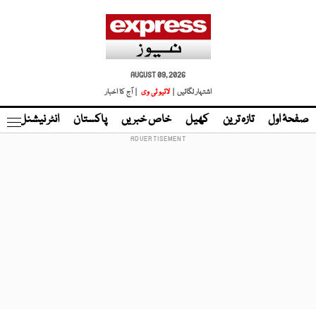
AUGUST 09, 2026
اشتہار لگائیں |
لائیو ٹی وی
| آج کا اخبار
صفحۂ اول
تازہ ترین
کھیل
خاص خبریں
پاکستان
انٹر نیشنل
ٹا