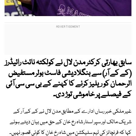
سابق بھارتی کرکٹر مدن لال نے کولکتہ نائٹ رائیڈرز
(کے کے آر) سے بنگلادیشی فاسٹ بولر مستفیض
الرحمان کو ریلیز کرنے کا کہنے کے بی سی سی آئی
کے فیصلے پر خاموشی توڑ دی۔
غیر ملکی خبر رساں ادارے کے مطابق مدن لال نے کے کے آر کے
شریک مالک اور سپر اسٹار شاہ رخ خان کے حق میں بیان دیتے ہوئے
کہا کہ فرنچائز کی ٹیم سلیکشن میں شاہ رخ خان کا کوئی قصور نہیں۔