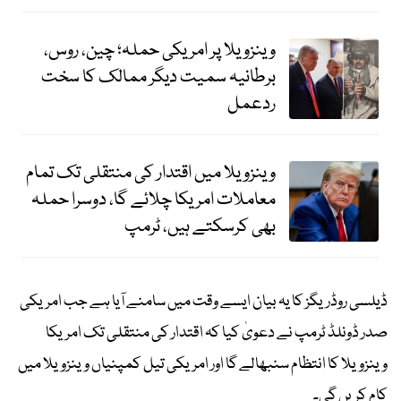
وینزویلا پر امریکی حملہ؛ چین، روس،
برطانیہ سمیت دیگر ممالک کا سخت
ردعمل
وینزویلا میں اقتدار کی منتقلی تک تمام
معاملات امریکا چلائے گا، دوسرا حملہ
بھی کرسکتے ہیں، ٹرمپ
ڈیلسی روڈریگز کا یہ بیان ایسے وقت میں سامنے آیا ہے جب امریکی
صدر ڈونلڈ ٹرمپ نے دعویٰ کیا کہ اقتدار کی منتقلی تک امریکا
وینزویلا کا انتظام سنبھالے گا اور امریکی تیل کمپنیاں وینزویلا میں
کام کریں گی۔