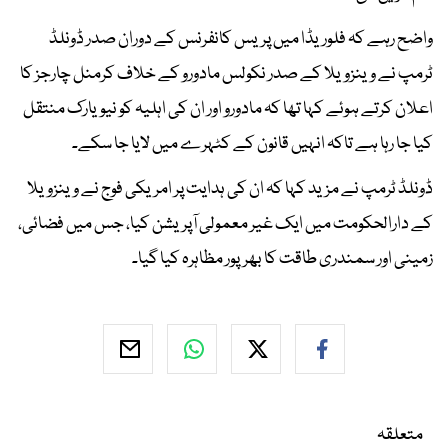
واضح رہے کہ فلوریڈا میں پریس کانفرنس کے دوران صدر ڈونلڈ
ٹرمپ نے وینزویلا کے صدر نکولس مادورو کے خلاف کرمنل چارجز کا
اعلان کرتے ہوئے کہا تھا کہ مادورو اور ان کی اہلیہ کو نیویارک منتقل
کیا جا رہا ہے تاکہ انہیں قانون کے کٹہرے میں لایا جا سکے۔
ڈونلڈ ٹرمپ نے مزید کہا کہ ان کی ہدایت پر امریکی فوج نے وینزویلا
کے دارالحکومت میں ایک غیر معمولی آپریشن کیا، جس میں فضائی،
زمینی اور سمندری طاقت کا بھرپور مظاہرہ کیا گیا۔
متعلقہ