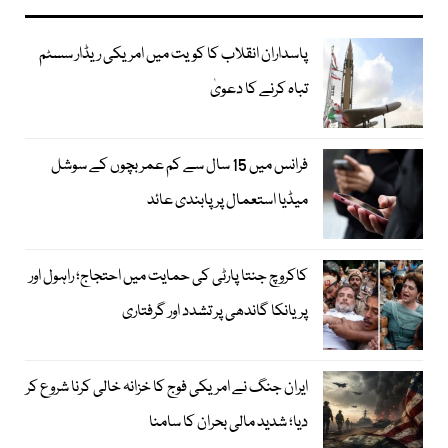
پاسداران انقلاب کا کویت میں امریکی ریڈار سسٹم
تباہ کرنے کا دعویٰ
فرانس میں 15 سال سے کم عمر بچوں کے سوشل
میڈیا استعمال پر پابندی عائد
کاکروچ جنتا پارٹی کی حمایت میں احتجاج؛ راہول اور
پریانکا گاندھی پر تشدد اور گرفتاری
ایران جنگ نے امریکی فوج کا خزانہ خالی کرنا شروع کر
دیا؛ شدید مالی بحران کا سامنا