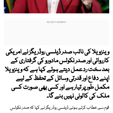
وینزویلا کی نائب صدر ڈیلسی روڈریگز نے امریکی
کارروائی اور صدر نکولس مادورو کی گرفتاری کے
بعد سخت ردعمل دیتے ہوئے کہا ہے کہ وینزویلا
اپنے دفاع اور قدرتی وسائل کے تحفظ کے لیے
مکمل طور پر تیار ہے اور کسی بھی صورت کسی
ملک کی کالونی نہیں بنے گا۔
قوم سے خطاب کرتے ہوئے ڈیلسی روڈریگز نے کہا کہ صدر نکولس