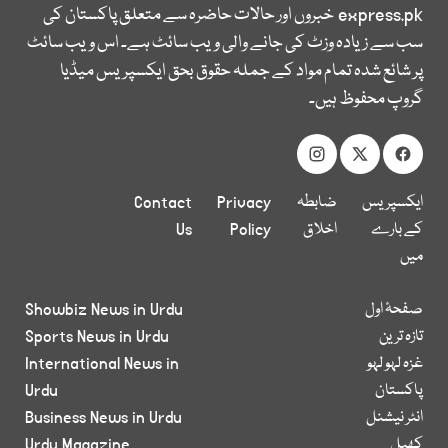
express.pk
خبروں اور حالات حاضرہ سے متعلق پاکستان کی
سب سے زیادہ وزٹ کی جانے والی ویب سائٹ ہے۔ اس ویب سائٹ
پر شائع شدہ تمام مواد کے جملہ حقوق بحق ایکسپریس میڈیا
گروپ محفوظ ہیں۔
ایکسپریس
ضابطہ
Privacy
Contact
کے بارے
اخلاق
Policy
Us
میں
صفحۂ اول
Showbiz News in Urdu
تازہ ترین
Sports News in Urdu
غزہ لہو لہو
International News in
پاکستان
Urdu
انٹر نیشنل
Business News in Urdu
کھیل
Urdu Magazine