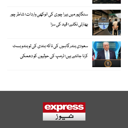
سنگاپور میں ہیرا چوری کی انوکھی واردات؛ شاطر چور
بھارتی نکلے؛ قید کی سزا
سعودی بندرگاہوں کی ناکہ بندی کی تو بندوبست
کرنا جانتے ہیں؛ ٹرمپ کی حوثیوں کو دھمکی