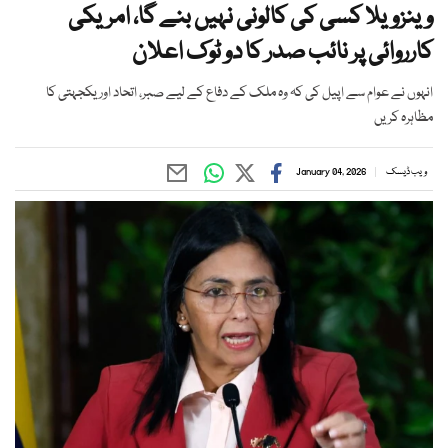
وینزویلا کسی کی کالونی نہیں بنے گا، امریکی
کارروائی پر نائب صدر کا دو ٹوک اعلان
انہوں نے عوام سے اپیل کی کہ وہ ملک کے دفاع کے لیے صبر، اتحاد اور یکجہتی کا
مظاہرہ کریں
ویب ڈیسک
January 04, 2026