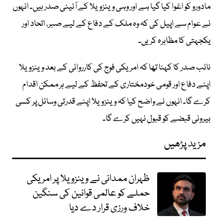
مادورو کو اغوا کیا گیا ہے اور وہی وینزویلا کے آئینی صدر ہیں۔ انہوں
نے عوام سے اپیل کی کہ وہ ملک کے دفاع کے لیے صبر، اتحاد اور
یکجہتی کا مظاہرہ کریں۔
نائب صدر کا کہنا تھا کہ امریکی فوج کی کارروائی کے بعد وینزویلا
اپنے دفاع اور قومی خودمختاری کے تحفظ کے لیے ہر ممکن اقدام
کرے گا۔ انہوں نے واضح کیا کہ وینزویلا اپنے قدرتی وسائل پر کسی
بیرونی قبضے کو قبول نہیں کرے گا۔
مزید پڑھیں
ظہران ممدانی نے وینزویلا پر امریکی
حملے کو عالمی قوانین کی سنگین
خلاف ورزی قرار دے دیا