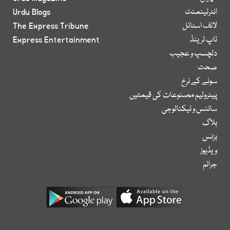
انٹرٹینمنٹ
Urdu Blogs
لائف اسٹائل
The Express Tribune
ٹاپ ٹرینڈ
Express Entertainment
دلچسپ و عجیب
صحت
سونے کے نرخ
پیٹرولیم مصنوعات کی قیمتیں
سائنس و ٹیکنالوجی
بلاگ
بزنس
ویڈیوز
جرائم