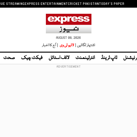
IVE STREAMING
EXPRESS ENTERTAINMENT
CRICKET PAKISTAN
TODAY'S PAPER
AUGUST 08, 2026
اشتہار لگائیں |
لائیو ٹی وی
| آج کا اخبار
ر نیشنل
ٹاپ ٹرینڈ
انٹرٹینمنٹ
لائف اسٹائل
فیکٹ چیک
صحت