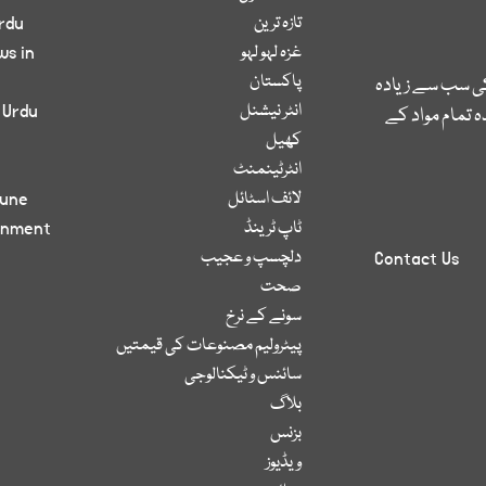
تازہ ترین
rdu
غزہ لہو لہو
ws in
پاکستان
کی سب سے زیادہ
انٹر نیشنل
 Urdu
 تمام مواد کے
کھیل
انٹرٹینمنٹ
لائف اسٹائل
bune
ٹاپ ٹرینڈ
inment
دلچسپ و عجیب
Contact Us
صحت
سونے کے نرخ
پیٹرولیم مصنوعات کی قیمتیں
سائنس و ٹیکنالوجی
بلاگ
بزنس
ویڈیوز