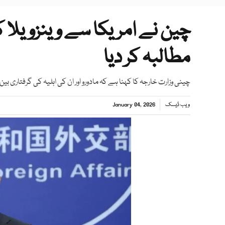
چین نے امریکا سے وینزویلا ک
مطالبہ کر دیا
چینی وزارت خارجہ کا کہنا ہے کہ مادورو اور ان کی اہلیہ کی گرفتاری بی
ویب ڈیسک
January 04, 2026