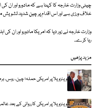
چینی وزارت خارجہ کا کہنا ہے کہ مادورو اور ان کی ا
خلاف ورزی ہے اور اس اقدام پر چین شدید تشویش 
وزارت خارجہ نے زور دیا کہ امریکا مادورو اور ان کی اہل
رہا کرے۔
مزید پڑھیں
وینزویلا پر امریکی حملہ؛ چین، روس، 
وینزویلا پر امریکی کارروائی کے بعد ع