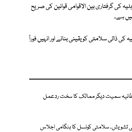
ہلیہ کی گرفتاری بین الاقوامی قوانین کی صریح
میں ہے۔
یہ کی ذاتی سلامتی کو یقینی بنائے اور انہیں فوراً
برطانیہ سمیت دیگر ممالک کا سخت ردعمل
المی تشویش، سلامتی کونسل کا ہنگامی اجلاس