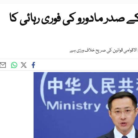
ے صدر مادورو کی فوری رہائی کا
ن الاقوامی قوانین کی صریح خلاف ورزی ہے