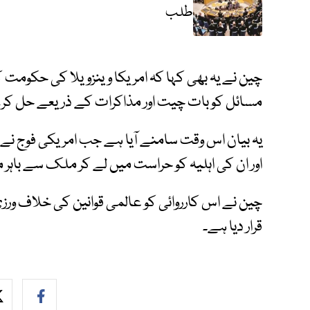
طلب
چین نے یہ بھی کہا کہ امریکا وینزویلا کی حکومت ک
مسائل کو بات چیت اور مذاکرات کے ذریعے حل ک
یہ بیان اس وقت سامنے آیا ہے جب امریکی فوج نے وی
اور ان کی اہلیہ کو حراست میں لے کر ملک سے باہر م
چین نے اس کارروائی کو عالمی قوانین کی خلاف ورز
قرار دیا ہے۔