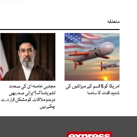
متعلقہ
امریکا کو 5 قسم کے میزائلوں کی
مجتبیٰ خامنہ ای کی صحت
شدید قلت کا سامنا
تشویشناک؟ ایرانی صدر بھی
دوبدو ملاقات کو مشکل قرار دے
چکے ہیں