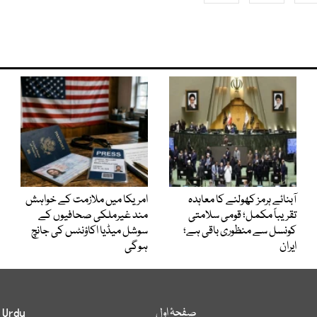
آبنائے ہرمز کھولنے کا معاہدہ
امریکا میں ملازمت کے خواہش
تقریباً مکمل؛ قومی سلامتی
مند غیرملکی صحافیوں کے
کونسل سے منظوری باقی ہے؛
سوشل میڈیا اکاؤنٹس کی جانچ
ایران
ہوگی
صفحۂ اول
 Urdu