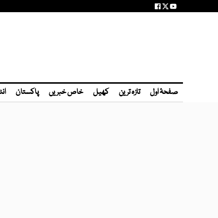
صفحۂ اول
تازہ ترین
کھیل
خاص خبریں
پاکستان
انٹ