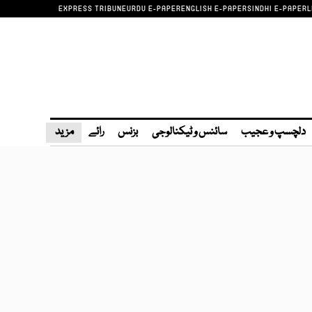
EXPRESS TRIBUNE
URDU E-PAPER
ENGLISH E-PAPER
SINDHI E-PAPER
L
دلچسپ و عجیب
سائنس و ٹیکنالوجی
بزنس
رائے
مزید