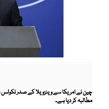
چین نے امریکا سے وینزویلا کے صدر نکولس مادو
مطالبہ کر دیا ہے۔