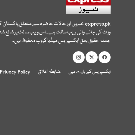
express.pk
خبروں اور حالات حاضرہ سے متعلق پاکستان 
وزٹ کی جانے والی ویب سائٹ ہے۔ اس ویب سائٹ پر شائع شدہ
جملہ حقوق بحق ایکسپریس میڈیا گروپ محفوظ ہیں۔
ایکسپریس کے بارے میں
ضابطہ اخلاق
Privacy Policy