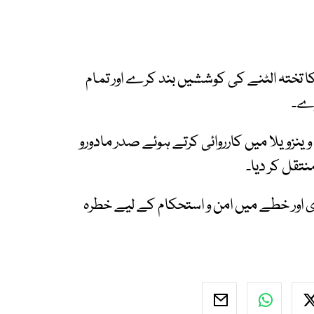
ا تختہ الٹنے کی کوششیں بند کرے اور تمام
رے۔
نزویلا میں کارروائی کرتے ہوئے صدر مادورو
نتقل کر دیا۔
ی اور خطے میں امن و استحکام کے لیے خطرہ