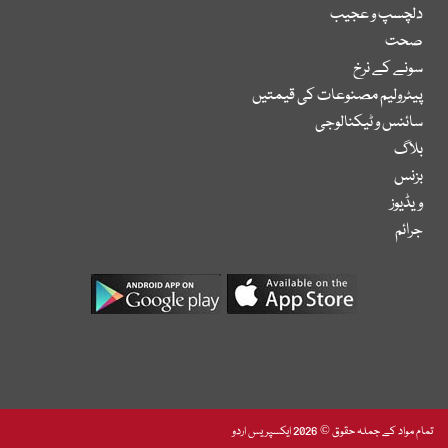
دلچسپ و عجیب
صحت
سونے کے نرخ
پیٹرولیم مصنوعات کی قیمتیں
سائنس و ٹیکنالوجی
بلاگ
بزنس
ویڈیوز
جرائم
تمام مواد کے جملہ حقوق © 2026 ایکسپریس اردو