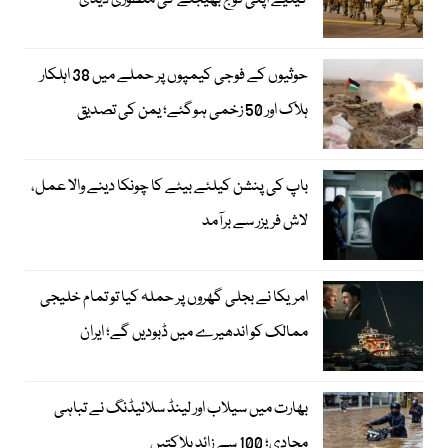
کیلیے اپنی فوج بھیجنے کی منظوری دیدی
حوثیوں کے فوجی کیمپوں پر حملے میں 38 اہلکار
ہلاک اور 50 زخمی ہوگئے؛ یمن کی تصدیق
باپ کی پنشن کیلئے بیٹے کا چونکا دینے والا عمل،
لاش فریزر سے برآمد
امریکا نے بجلی گھروں پر حملہ کیا تو تمام خلیجی
ممالک کو اندھیرے میں ڈبودیں گے؛ ایران
بھارت میں سیلاب اور لینڈ سلائیڈنگ نے تباہی
مچادی؛ 100 سے زائد ہلاکتیں