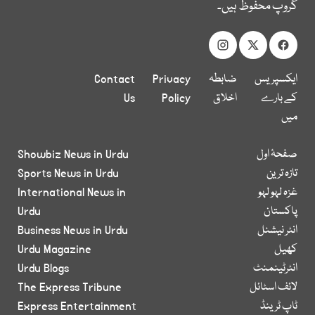
گروپ محفوظ ہیں۔
ایکسپریس
ضابطہ
Privacy
Contact
کے بارے
اخلاق
Policy
Us
میں
صفحۂ اول
Showbiz News in Urdu
تازہ ترین
Sports News in Urdu
غزہ لہو لہو
International News in
پاکستان
Urdu
انٹر نیشنل
Business News in Urdu
کھیل
Urdu Magazine
انٹرٹینمنٹ
Urdu Blogs
لائف اسٹائل
The Express Tribune
ٹاپ ٹرینڈ
Express Entertainment