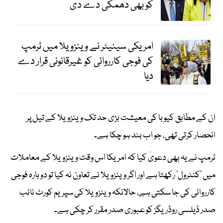
کو بھی دھمکی دے دی
امریکی سینیٹر نے وینزویلا میں ٹرمپ
کی فوجی کارروائی کو غیرقانونی قرار دے
دیا
ان کے مطابق کیوبا کی معیشت بڑی حد تک وینزویلا کے تیل پر
انحصار کرتی تھی، جو اب بند ہو چکا ہے۔
ٹرمپ نے یہ بھی دعویٰ کیا کہ امریکا اس وقت وینزویلا کے معاملات
میں ’کنٹرول‘ رکھتا ہے اور اگر وینزویلا نے تعاون نہ کیا تو دوبارہ فوجی
کارروائی کی جا سکتی ہے، حالانکہ وینزویلا کی سپریم کورٹ نائب
صدر ڈیلسی روڈریگز کو عبوری صدر مقرر کر چکی ہے۔