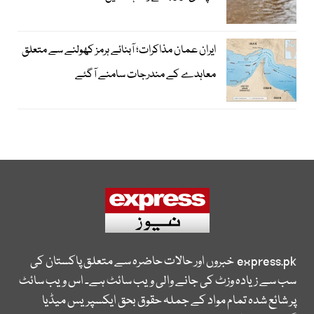
ایران عمان مذاکرات؛ آبنائے ہرمز کھولنے سے متعلق
معاہدے کے مندرجات سامنے آگئے
express.pk
خبروں اور حالات حاضرہ سے متعلق پاکستان کی
سب سے زیادہ وزٹ کی جانے والی ویب سائٹ ہے۔ اس ویب سائٹ
پر شائع شدہ تمام مواد کے جملہ حقوق بحق ایکسپریس میڈیا