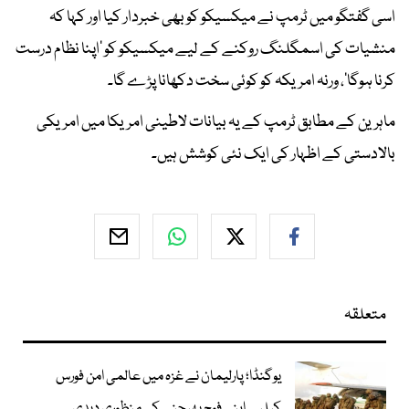
اسی گفتگو میں ٹرمپ نے میکسیکو کو بھی خبردار کیا اور کہا کہ
منشیات کی اسمگلنگ روکنے کے لیے میکسیکو کو ’اپنا نظام درست
کرنا ہوگا‘، ورنہ امریکہ کو کوئی سخت دکھانا پڑے گا۔
ماہرین کے مطابق ٹرمپ کے یہ بیانات لاطینی امریکا میں امریکی
بالادستی کے اظہار کی ایک نئی کوشش ہیں۔
متعلقہ
یوگنڈا؛ پارلیمان نے غزہ میں عالمی امن فورس