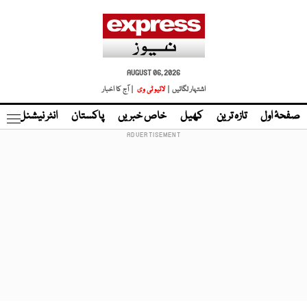
AUGUST 06, 2026
اشتہار لگائیں |
لائیو ٹی وی
| آج کا اخبار
صفحۂ اول
تازہ ترین
کھیل
خاص خبریں
پاکستان
انٹر نیشنل
ٹا