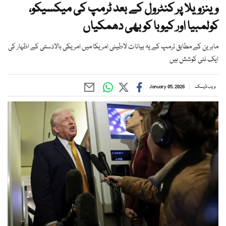
وینزویلا پر کنٹرول کے بعد ٹرمپ کی میکسیکو،
کولمبیا اور کیوبا کو بھی دھمکیاں
ماہرین کے مطابق ٹرمپ کے یہ بیانات لاطینی امریکا میں امریکی بالادستی کے اظہار کی
ایک نئی کوشش ہیں
ویب ڈیسک
January 05, 2026