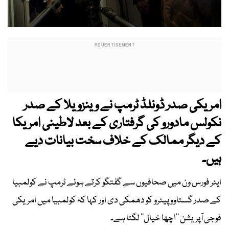
امریکی صدر ڈونلڈ ٹرمپ نے وینزویلا کے صدر
نکولس مادورو کی گرفتاری کے بعد لاطینی امریکا
کے دیگر ممالک کے خلاف سخت بیانات دیے
ہیں۔
ایئر فورس ون میں صحافیوں سے گفتگو کرتے ہوئے ٹرمپ نے کولمبیا
کے صدر گستاوو پیٹرو کو دھمکی دی اور کہا کہ کولمبیا میں امریکی
فوجی آپریشن ’’اچھا خیال‘‘ لگتا ہے۔