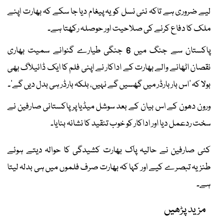
لیے ضروری ہے تاکہ نئی نسل کو یہ پیغام دیا جا سکے کہ بھارت اپنے
ملک کا دفاع کرنے کی صلاحیت اور حوصلہ رکھتا ہے۔
پاکستان سے جنگ میں 6 جنگی طیارے گنوانے سمیت بھاری
نقصان اٹھانے والے بھارت کے اداکار نے اپنی فلم کا ایک ڈائیلاگ بھی
بولا کہ ’اس بار بارڈر میں گھسیں گے نہیں، بلکہ بارڈر ہی بدل دیں گے‘۔
ورون دھون کے اس بیان کے بعد سوشل میڈیا پر پاکستانی صارفین نے
سخت ردعمل دیا اور اداکار کو خوب تنقید کا نشانہ بنایا۔
کئی صارفین نے حالیہ پاک بھارت کشیدگی کا حوالہ دیتے ہوئے
طنزیہ تبصرے کیے اور کہا کہ بھارت صرف فلموں میں ہی بدلہ لیتا
ہے۔
مزید پڑھیں