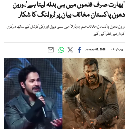
’بھارت صرف فلموں میں ہی بدلہ لیتا ہے‘، ورون
دھون پاکستان مخالف بیان پر ٹرولنگ کا شکار
ورون دھون پاکستان مخالف فلم ’بارڈر 2‘ میں سنی دیول اور وکی کوشل کے ساتھ مرکزی
کردار میں نظر آئیں گے
ویب ڈیسک
January 06, 2026