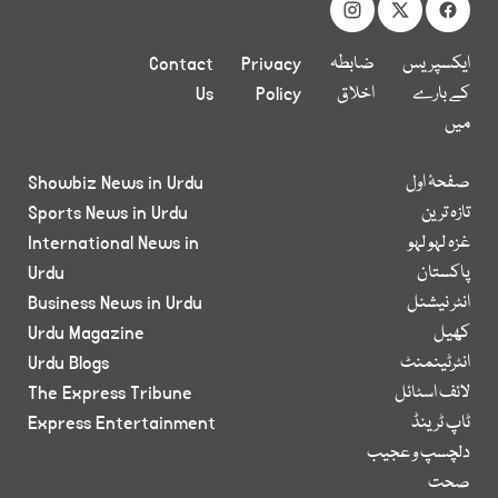
ایکسپریس
ضابطہ
Privacy
Contact
کے بارے
اخلاق
Policy
Us
میں
صفحۂ اول
Showbiz News in Urdu
تازہ ترین
Sports News in Urdu
غزہ لہو لہو
International News in
پاکستان
Urdu
انٹر نیشنل
Business News in Urdu
کھیل
Urdu Magazine
انٹرٹینمنٹ
Urdu Blogs
لائف اسٹائل
The Express Tribune
ٹاپ ٹرینڈ
Express Entertainment
دلچسپ و عجیب
صحت