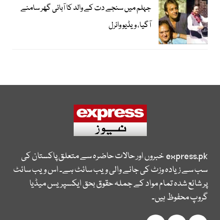
جہلم میں سنجے دت کے والد کا آبائی گھر سامنے
آگیا، ویڈیو وائرل
express.pk
خبروں اور حالات حاضرہ سے متعلق پاکستان کی
سب سے زیادہ وزٹ کی جانے والی ویب سائٹ ہے۔ اس ویب سائٹ
پر شائع شدہ تمام مواد کے جملہ حقوق بحق ایکسپریس میڈیا
گروپ محفوظ ہیں۔