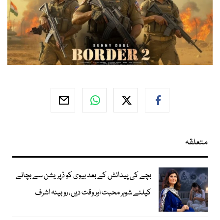
متعلقہ
بچے کی پیدائش کے بعد بیوی کو ڈپریشن سے بچانے
کیلئے شوہر محبت اور وقت دیں، روبینہ اشرف