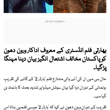
بھارتی فلم انڈسٹری کے معروف اداکار ورون دھون
کو پاکستان مخالف اشتعال انگیز بیان دینا مہنگا
پڑگیا۔
حال ہی میں ان کی آنے والی متنازع فلم ’بارڈر 2‘ کے گانے کی تقریبِ
رونمائی کے دوران دیا گیا بیان سوشل میڈیا پر شدید بحث کا باعث بن
گیا ہے۔
تقریب کے دوران ورون دھون نے کہا کہ ’بارڈر 2‘ جیسی فلمیں بنانا اس