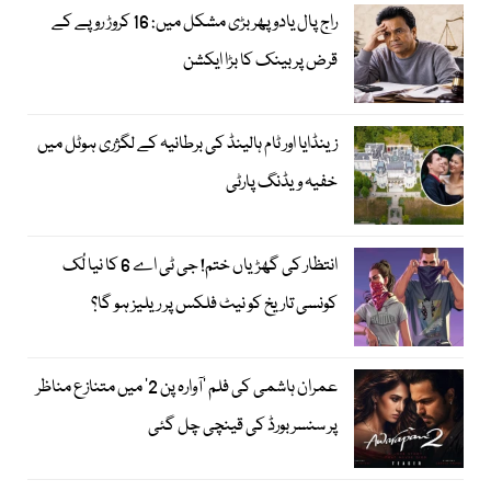
راج پال یادو پھر بڑی مشکل میں: 16 کروڑ روپے کے
قرض پر بینک کا بڑا ایکشن
زینڈایا اور ٹام ہالینڈ کی برطانیہ کے لگژری ہوٹل میں
خفیہ ویڈنگ پارٹی
انتظار کی گھڑیاں ختم! جی ٹی اے 6 کا نیا لُک
کونسی تاریخ کو نیٹ فلکس پر ریلیز ہو گا؟
عمران ہاشمی کی فلم ’آوارہ پن 2‘ میں متنازع مناظر
پر سنسر بورڈ کی قینچی چل گئی