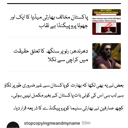
پاکستان مخالف بھارتی میڈیا کا ایک اور
جھوٹا پروپیگنڈا بے نقاب
دھرندھر: رنویر سنگھ کا تعلق حقیقت
میں کراچی سے نکلا
بعض نے یہ بھی لکھا کہ بھارت کو پاکستان سے غیر ضروری طور پر لگاؤ
ہے تب ہی اس کی کوئی بات پاکستان کے بغیر مکمل نہیں ہوتی۔
کچھ صارفین نے بھارتی سنیما کو پروپیگنڈے کا ذریعہ قرار دیا۔