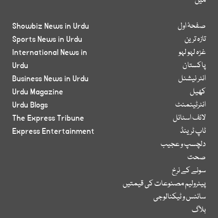
میں
صفحۂ اول
Showbiz News in Urdu
تازہ ترین
Sports News in Urdu
غزہ لہو لہو
International News in
پاکستان
Urdu
انٹر نیشنل
Business News in Urdu
کھیل
Urdu Magazine
انٹرٹینمنٹ
Urdu Blogs
لائف اسٹائل
The Express Tribune
ٹاپ ٹرینڈ
Express Entertainment
دلچسپ و عجیب
صحت
سونے کے نرخ
پیٹرولیم مصنوعات کی قیمتیں
سائنس و ٹیکنالوجی
بلاگ