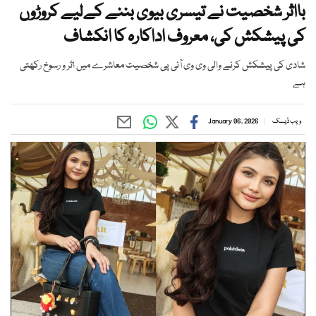
بااثر شخصیت نے تیسری بیوی بننے کےلیے کروڑوں
کی پیشکش کی، معروف اداکارہ کا انکشاف
شادی کی پیشکش کرنے والی وی وی آئی پی شخصیت معاشرے میں اثر و رسوخ رکھتی
ہے
ویب ڈیسک
January 06, 2026