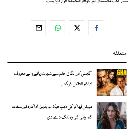
اسے ایک مضبوط اور باوقار فیصلہ قرار دیا ہے۔
متعلقہ
’گجنی‘ اور ’لگان‘ فلم سے شہرت پانے والے معروف
اداکار انتقال کرگئے
مرونل ٹھاکر کی ڈیپ فیک ویڈیوز، اداکارہ نے سخت
کارروائی کی وارننگ دے دی