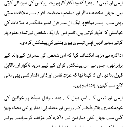
ایمی نور ٹینی نے بتایا کہ وہ اکثر کارپوریٹ ایونٹس کی میزبانی کرتی
ہیں، جہاں مختلف بااثر اور صاحبِ حیثیت افراد سے ملاقات ہوتی
رہتی ہے۔ ایسے مواقع پر لوگ ان سے فون نمبر مانگتے یا ملاقات کی
خواہش کا اظہار کرتے ہیں، تاہم اس بار ایک شخص نے تمام حدود پار
کرتے ہوئے انہیں اپنی تیسری بیوی بننے کی پیشکش کر دی۔
اداکارہ نے مزید انکشاف کیا کہ اس شخص کی عمر ان کے والد کے
برابر تھی، جس نے اس پیشکش کو ان کے لیے مزید ناگوار اور ناقابلِ
قبول بنا دیا۔ ان کا کہنا تھا کہ عزتِ نفس اور ذاتی اقدار کسی بھی مالی
لالچ سے کہیں زیادہ اہم ہیں۔
ایمی نور ٹینی کے اس بیان کے بعد سوشل میڈیا پر خواتین کی
خودمختاری، بااثر طبقے کے رویوں اور معاشرتی اقدار پر نئی بحث چھڑ
گئی ہے، جہاں کئی صارفین نے اداکارہ کے مؤقف کو سراہتے ہوئے