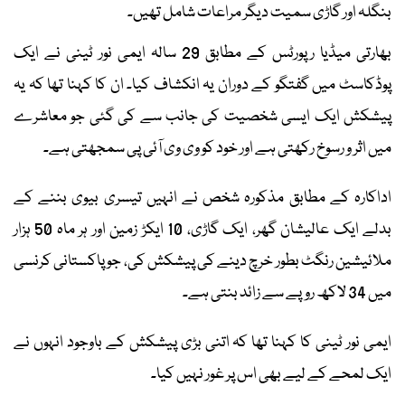
بنگلہ اور گاڑی سمیت دیگر مراعات شامل تھیں۔
بھارتی میڈیا رپورٹس کے مطابق 29 سالہ ایمی نور ٹینی نے ایک
پوڈکاسٹ میں گفتگو کے دوران یہ انکشاف کیا۔ ان کا کہنا تھا کہ یہ
پیشکش ایک ایسی شخصیت کی جانب سے کی گئی جو معاشرے
میں اثر و رسوخ رکھتی ہے اور خود کو وی وی آئی پی سمجھتی ہے۔
اداکارہ کے مطابق مذکورہ شخص نے انہیں تیسری بیوی بننے کے
بدلے ایک عالیشان گھر، ایک گاڑی، 10 ایکڑ زمین اور ہر ماہ 50 ہزار
ملائیشین رنگٹ بطور خرچ دینے کی پیشکش کی، جو پاکستانی کرنسی
میں 34 لاکھ روپے سے زائد بنتی ہے۔
ایمی نور ٹینی کا کہنا تھا کہ اتنی بڑی پیشکش کے باوجود انہوں نے
ایک لمحے کے لیے بھی اس پر غور نہیں کیا۔