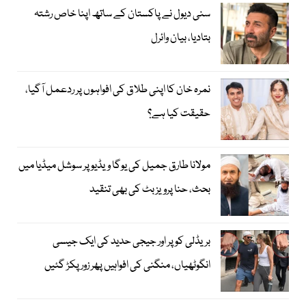
سنی دیول نے پاکستان کے ساتھ اپنا خاص رشتہ
بتادیا، بیان وائرل
نمرہ خان کا اپنی طلاق کی افواہوں پر ردعمل آگیا،
حقیقت کیا ہے؟
مولانا طارق جمیل کی یوگا ویڈیو پر سوشل میڈیا میں
بحث، حنا پرویز بٹ کی بھی تنقید
بریڈلی کوپر اور جیجی حدید کی ایک جیسی
انگوٹھیاں، منگنی کی افواہیں پھر زور پکڑ گئیں