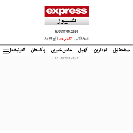
AUGUST 05, 2026
اشتہار لگائیں |
لائیو ٹی وی
| آج کا اخبار
صفحۂ اول
تازہ ترین
کھیل
خاص خبریں
پاکستان
انٹر نیشنل
ٹا