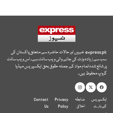
express.pk
خبروں اور حالات حاضرہ سے متعلق پاکستان کی
سب سے زیادہ وزٹ کی جانے والی ویب سائٹ ہے۔ اس ویب سائٹ
پر شائع شدہ تمام مواد کے جملہ حقوق بحق ایکسپریس میڈیا
گروپ محفوظ ہیں۔
ایکسپریس
ضابطہ
Privacy
Contact
کے بارے
اخلاق
Policy
Us