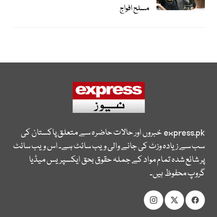
مسلح افواج
express.pk
خبروں اور حالات حاضرہ سے متعلق پاکستان کی
سب سے زیادہ وزٹ کی جانے والی ویب سائٹ ہے۔ اس ویب سائٹ
پر شائع شدہ تمام مواد کے جملہ حقوق بحق ایکسپریس میڈیا
گروپ محفوظ ہیں۔