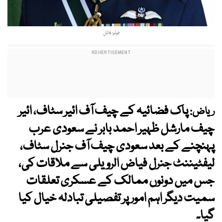
فوٹو: فائل
پاک فضائیہ کے چیف آف ائیر سٹاف، ائیر
ریاض:
چیف مارشل ظہیر احمد بابر نے سعودی عرب
پہنچنے کے بعد سعودی چیف آف جنرل سٹاف،
لیفٹیننٹ جنرل فیاض الرویلی سے ملاقات کی،
جس میں دونوں ممالک کے عسکری تعلقات
سمیت دیگر اہم امور پر تفصیلی تبادلہ خیال کیا
گیا۔