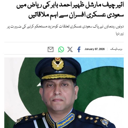
ائیر چیف مارشل ظہیر احمد بابر کی ریاض میں
سعودی عسکری افسران سے اہم ملاقاتیں
دونوں رہنماؤں نے پاک سعودی عسکری تعلقات کو مزید مستحکم کرنے کی ضرورت پر
زور دیا
ویب ڈیسک
January 07, 2026