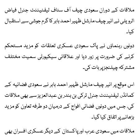
ملاقات کے دوران سعودی چیف آف سٹاف لیفٹیننٹ جنرل فیاض
الرویلی نے ائیر چیف مارشل ظہیر احمد بابر کا گرم جوشی سے استقبال
کیا۔
دونوں رہنماؤں نے پاک سعودی عسکری تعلقات کو مزید مستحکم
کرنے کی ضرورت پر زور دیا اور علاقائی سیکیورٹی سمیت مختلف
مشترکہ چیلنجز پر بات کی۔
اس موقع پر ائیر چیف مارشل ظہیر احمد بابر نے سعودی فضائیہ کے
کمانڈر، لیفٹیننٹ جنرل ترکی بن بندر بن عبدالعزیز سے بھی ملاقات
کی، جس میں دونوں فضائی افواج کے درمیان دو طرفہ تعاون کو مزید
بڑھانے پر اتفاق کیا گیا۔
ملاقات میں سعودی عرب اور پاکستان کے دیگر عسکری افسران بھی