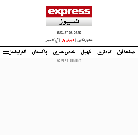
AUGUST 05, 2026
اشتہار لگائیں |
لائیو ٹی وی
| آج کا اخبار
صفحۂ اول
تازہ ترین
کھیل
خاص خبریں
پاکستان
انٹر نیشنل
ٹا