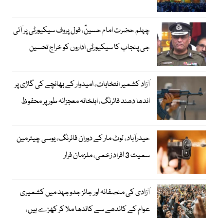
چہلم حضرت امام حسینؓ، فول پروف سیکیورٹی پر آئی
جی پنجاب کا سیکیورٹی اداروں کو خراج تحسین
آزاد کشمیر انتخابات، امیدوار کے بھانچے کی گاڑی پر
اندھا دھند فائرنگ، اہلخانہ معجزانہ طور پر محفوظ
حیدرآباد، لوٹ مار کے دوران فائرنگ، یوسی چیئرمین
سمیت 3 افراد زخمی، ملزمان فرار
آزادی کی منصفانہ اور جائز جدوجہد میں کشمیری
عوام کے کاندھے سے کاندھا ملا کر کھڑے ہیں،