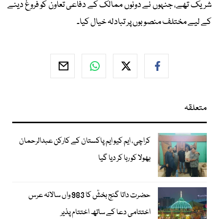
شریک تھے، جنہوں نے دونوں ممالک کے دفاعی تعاون کو فروغ دینے
کے لیے مختلف منصوبوں پر تبادلہ خیال کیا۔
متعلقہ
کراچی، ایم کیو ایم پاکستان کے کارکن عبدالرحمان
بھولا کو رہا کر دیا گیا
حضرت داتا گنج بخشؒ کا 983 واں سالانہ عرس
اختتامی دعا کے ساتھ اختتام پذیر