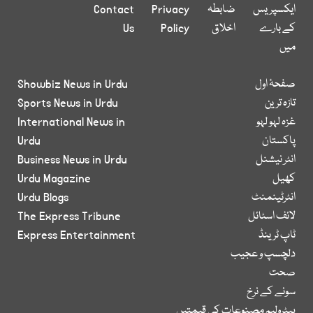
ایکسپریس
ضابطہ
Privacy
Contact
کے بارے
اخلاق
Policy
Us
میں
صفحۂ اول
Showbiz News in Urdu
تازہ ترین
Sports News in Urdu
غزہ لہو لہو
International News in
پاکستان
Urdu
انٹر نیشنل
Business News in Urdu
کھیل
Urdu Magazine
انٹرٹینمنٹ
Urdu Blogs
لائف اسٹائل
The Express Tribune
ٹاپ ٹرینڈ
Express Entertainment
دلچسپ و عجیب
صحت
سونے کے نرخ
پیٹرولیم مصنوعات کی قیمتیں