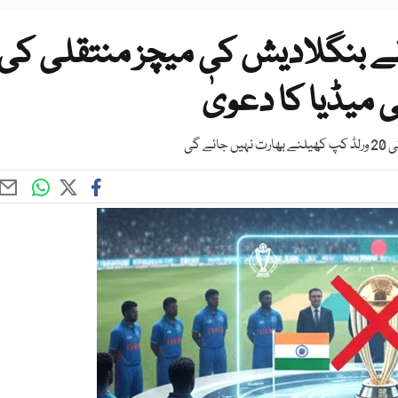
سی نے بنگلادیش کی میچز منتقلی کی
 میڈیا کا دعویٰ
 گی