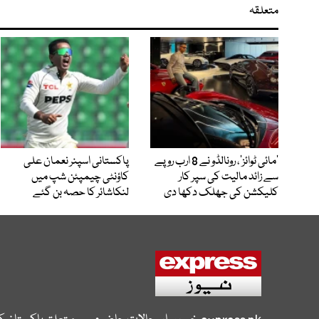
متعلقہ
’مائی ٹوائز‘، رونالڈو نے 8 ارب روپے
پاکستانی اسپنر نعمان علی
سے زائد مالیت کی سپر کار
کاؤنٹی چیمپئن شپ میں
کلیکشن کی جھلک دکھا دی
لنکاشائر کا حصہ بن گئے