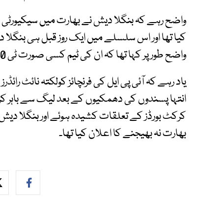
واضح رہے کہ بنگلا دیش نے بھارت میں سیکیورٹی خ
کیا تھا اور اس سلسلے میں ایک روز قبل ہی بنگلا 
واضح طور پر کہا تھا کہ ان کی ٹیم کسی صورت ٹی 20 ورلڈ کپ کھیلنے بھارت نہیں جائے گی۔
یاد رہے کہ آئی پی ایل کی فرنچائز کولکتہ نائٹ رائڈر
انتہا پسندوں کی دھمکیوں کے بعد لیگ سے باہر کر 
کرکٹ بورڈز کے تعلقات کشیدہ ہوئے اور بنگلا دیش 
بھارت نہ بھیجنے کا اعلان کیا تھا۔