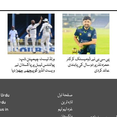
پی سی بی نے ڈومیسٹک کرکٹر
ورلڈ ٹیسٹ چیمپئن شپ:
حمزہ نذر پر دو سال کی پابندی
پوائنٹس ٹیبل پر پاکستان نے
عائد کردی
ویسٹ انڈیز کو پیچھے چھوڑ دیا
صفحۂ اول
 Urdu
تازہ ترین
rdu
غزہ لہو لہو
ws in
پاکستان