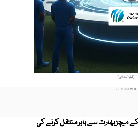
(فوٹو: اے آئی)
گلادیش کی ٹی 20 ورلڈ کپ کے میچز بھارت سے باہر منتقل کرنے کی