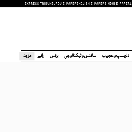
EXPRESS TRIBUNE
URDU E-PAPER
ENGLISH E-PAPER
SINDHI E-PAPER
L
دلچسپ و عجیب
سائنس و ٹیکنالوجی
بزنس
رائے
مزید