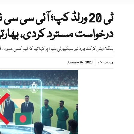
ٹی 20 ورلڈ کپ؛ آئی سی 
درخواست مسترد کردی، بھارتی
بنگلادیش کرکٹ بورڈ نے سیکیورٹی بنیاد پر کہا تھا کہ ٹیم کسی صورت ٹی 20 ورلڈ کپ کھیلنے بھارت نہیں جائے
ویب ڈیسک
January 07, 2026