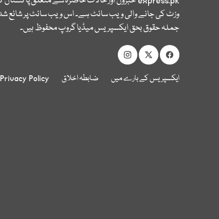
express.pk
خبروں اور حالات حاضرہ سے متعلق پاکستان 
وزٹ کی جانے والی ویب سائٹ ہے۔ اس ویب سائٹ پر شائع شدہ
جملہ حقوق بحق ایکسپریس میڈیا گروپ محفوظ ہیں۔
ایکسپریس کے بارے میں
ضابطہ اخلاق
Privacy Policy