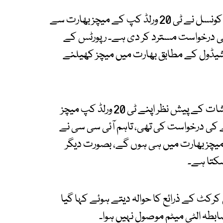
بھارتی میڈیا نے دعویٰ کیا ہے کہ انٹرنیشنل کرکٹ کونسل نے ٹی 20 ورلڈ کپ کے میچز بھارت سے
درخواست مسترد کر دی ہے۔ رپورٹس کے
شیڈول کے مطابق بھارت میں میچز کھیلنے
میڈیا ذرائع کے مطابق بنگلا دیش نے سیکیورٹی خدشات کے پیش نظر اپنے ٹی 20 ورلڈ کپ میچز
نے کی درخواست کی تھی، تاہم آئی سی سی نے
میچز بھارت میں ہی ہوں گے، بصورت دیگر
سکتا ہے۔
کٹ کے ذرائع کا حوالہ دیتے ہوئے کہا گیا
طہ الٹی میٹم موصول نہیں ہوا۔