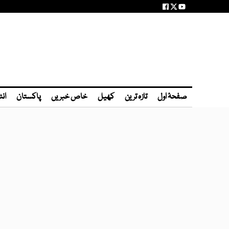
صفحۂ اول
تازہ ترین
کھیل
خاص خبریں
پاکستان
انٹ