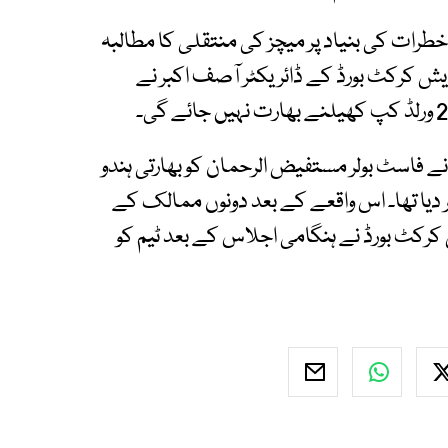
طرات کی بنیاد پر میچز کی منتقلی کا مطالبہ
دیش کرکٹ بورڈ کے ڈائریکٹر آصف اکبر نے
ز نے فاسٹ بولر مستفیض الرحمان کو بھارتی ہندو
دیا تھا۔ اس واقعے کے بعد دونوں ممالک کے
کرکٹ بورڈ نے ہنگامی اجلاس کے بعد ٹیم کو