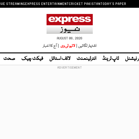
IVE STREAMING
EXPRESS ENTERTAINMENT
CRICKET PAKISTAN
TODAY'S PAPER
AUGUST 06, 2026
اشتہار لگائیں |
لائیو ٹی وی
| آج کا اخبار
ر نیشنل
ٹاپ ٹرینڈ
انٹرٹینمنٹ
لائف اسٹائل
فیکٹ چیک
صحت