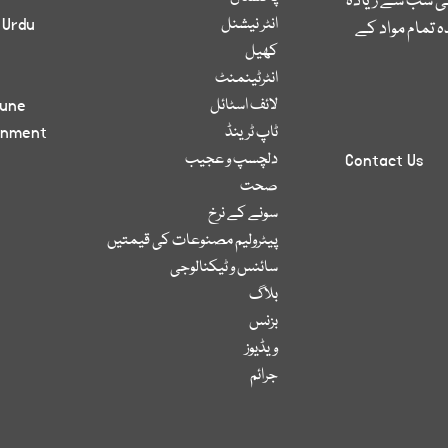
کی سب سے زیادہ
انٹر نیشنل
 Urdu
 تمام مواد کے
کھیل
انٹرٹینمنٹ
لائف اسٹائل
bune
ٹاپ ٹرینڈ
inment
دلچسپ و عجیب
Contact Us
صحت
سونے کے نرخ
پیٹرولیم مصنوعات کی قیمتیں
سائنس و ٹیکنالوجی
بلاگ
بزنس
ویڈیوز
جرائم