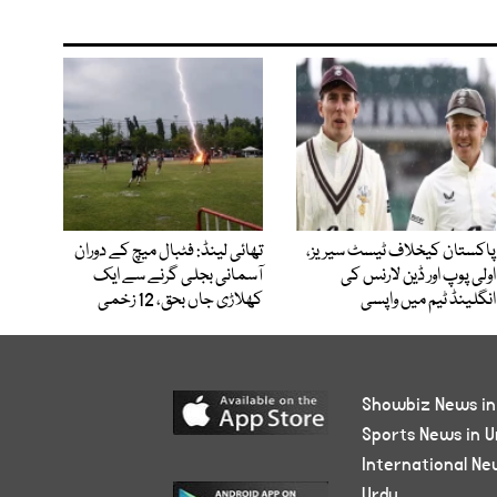
پاکستان کیخلاف ٹیسٹ سیریز،
تھائی لینڈ: فٹبال میچ کے دوران
اولی پوپ اور ڈین لارنس کی
آسمانی بجلی گرنے سے ایک
انگلینڈ ٹیم میں واپسی
کھلاڑی جاں بحق، 12 زخمی
Showbiz News in
Sports News in U
International Ne
Urdu