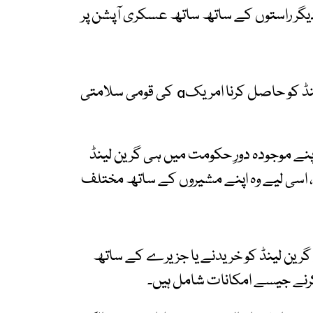
دیگر راستوں کے ساتھ ساتھ عسکری آپشن پر
صدر ٹرمپ پہلے ہی واضح کر چکے ہیں کہ گرین لینڈ کو حاصل کرنا امریکa کی قومی سلامتی
پنے موجودہ دورِ حکومت میں ہی گرین لینڈ
 اسی لیے وہ اپنے مشیروں کے ساتھ مختلف
گرین لینڈ کو خریدنے یا جزیرے کے ساتھ