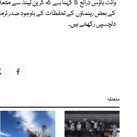
وائٹ ہاؤس ذرائع کا کہنا ہے کہ گرین لینڈ سے متعلق
کے بعض رہنماؤں کے تحفظات کے باوجود صدر ٹر
دلچسپی رکھتے ہیں۔
متعلقہ