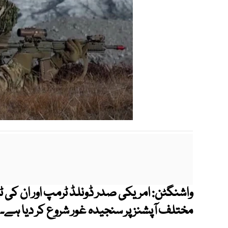
واشنگٹن: امریکی صدر ڈونلڈ ٹرمپ اور ان کی 
مختلف آپشنز پر سنجیدہ غور شروع کر دیا ہے۔