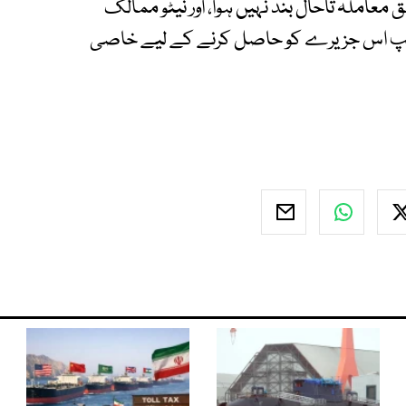
 معاملہ تاحال بند نہیں ہوا، اور نیٹو ممالک
مپ اس جزیرے کو حاصل کرنے کے لیے خاصی