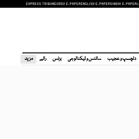
EXPRESS TRIBUNE
URDU E-PAPER
ENGLISH E-PAPER
SINDHI E-PAPER
L
دلچسپ و عجیب
سائنس و ٹیکنالوجی
بزنس
رائے
مزید