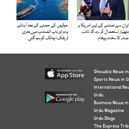
ایران سے نمٹنے کے لیے امریکا ہر
حوثیوں کے حملے کے بعد آبنائے
ہتھیار استعمال کرے گا، نائب
ہرمز اور باب المندب میں بحری
صدر کا سخت پیغام
ٹریفک اچانک کم ہو گئی
Showbiz News in
Sports News in U
International Ne
Urdu
Business News in
Urdu Magazine
Urdu Blogs
The Express Tri