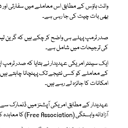
وائٹ ہاؤس کے مطابق اس معاملے میں سفارتی اور 
بھی بات چیت کی جا رہی ہے۔
کی ترجیحات میں شامل ہے۔
ایک سینئر امریکی عہدیدار نے بتایا کہ صدر ٹرمپ ا
کے معاملے کو کسی نتیجے تک پہنچانا چاہتے ہیں،
امکانات کا جائزہ لے رہے ہیں۔
عہدیدار کے مطابق امریکی آپشنز میں ڈنمارک سے 
آزادانہ وابستگی (Free Association) کا معاہدہ کرنے جیسے امکانات شامل ہیں۔