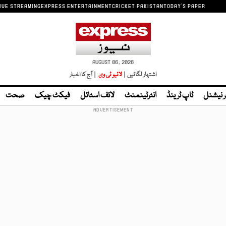
IVE STREAMING
EXPRESS ENTERTAINMENT
CRICKET PAKISTAN
TODAY'S PAPER
AUGUST 06, 2026
اشتہار لگائیں |
لائیو ٹی وی
| آج کا اخبار
ر نیشنل
ٹاپ ٹرینڈ
انٹرٹینمنٹ
لائف اسٹائل
فیکٹ چیک
صحت