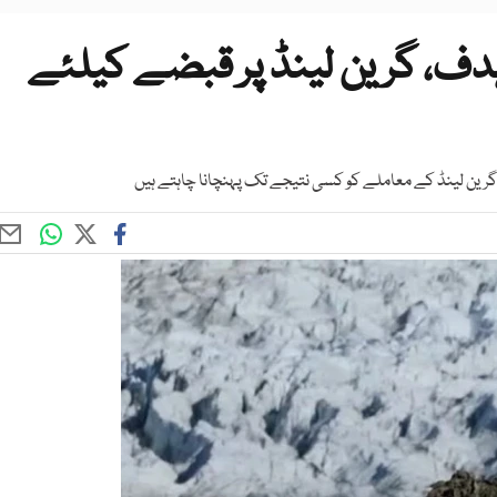
 ہدف، گرین لینڈ پر قبضے کیلئے
گرین لینڈ کے معاملے کو کسی نتیجے تک پہنچانا چاہتے ہیں