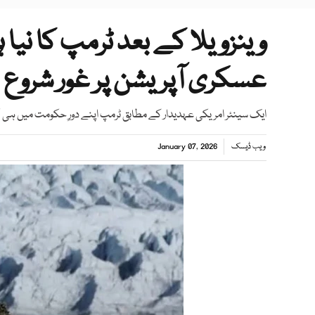
وینزویلا کے بعد ٹرمپ کا نیا
عسکری آپریشن پر غور شروع
ایک سینئر امریکی عہدیدار کے مطابق ٹرمپ اپنے دورِ حکومت میں ہی 
ویب ڈیسک
January 07, 2026