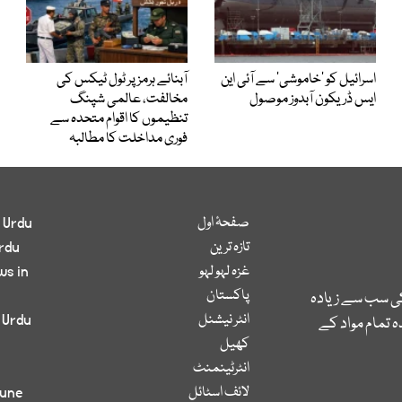
اسرائیل کو ’خاموشی‘ سے آئی این
آبنائے ہرمز پر ٹول ٹیکس کی
ایس ڈریکون آبدوز موصول
مخالفت، عالمی شپنگ
تنظیموں کا اقوام متحدہ سے
فوری مداخلت کا مطالبہ
صفحۂ اول
 Urdu
تازہ ترین
rdu
غزہ لہو لہو
ws in
پاکستان
کی سب سے زیادہ
انٹر نیشنل
 Urdu
 تمام مواد کے
کھیل
انٹرٹینمنٹ
لائف اسٹائل
bune