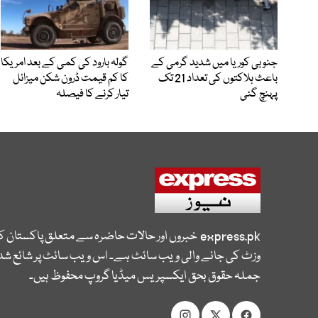
جنوبی کوریا میں شدید گرمی کے
گولہ بارود کی کمی کے بعد امریکا
باعث ہلاکتوں کی تعداد 21 تک
کا کم قیمت ڈرون شکن میزائل
پہنچ گئی
تیار کرنے کا فیصلہ
express.pk
خبروں اور حالات حاضرہ سے متعلق پاکستان 
وزٹ کی جانے والی ویب سائٹ ہے۔ اس ویب سائٹ پر شائع شدہ
جملہ حقوق بحق ایکسپریس میڈیا گروپ محفوظ ہیں۔