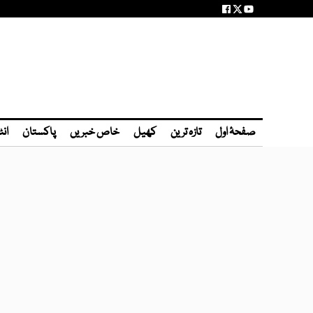
صفحۂ اول
تازہ ترین
کھیل
خاص خبریں
پاکستان
انٹ