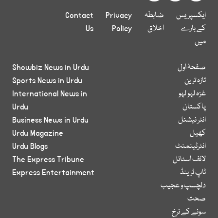
ایکسپریس
ضابطہ
Privacy
Contact
کے بارے
اخلاق
Policy
Us
میں
صفحۂ اول
Showbiz News in Urdu
تازہ ترین
Sports News in Urdu
غزہ لہو لہو
International News in
پاکستان
Urdu
انٹر نیشنل
Business News in Urdu
کھیل
Urdu Magazine
انٹرٹینمنٹ
Urdu Blogs
لائف اسٹائل
The Express Tribune
ٹاپ ٹرینڈ
Express Entertainment
دلچسپ و عجیب
صحت
سونے کے نرخ