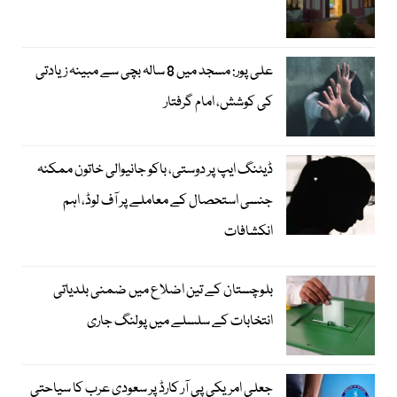
علی پور: مسجد میں 8 سالہ بچی سے مبینہ زیادتی
کی کوشش، امام گرفتار
ڈیٹنگ ایپ پر دوستی، باکو جانیوالی خاتون ممکنہ
جنسی استحصال کے معاملے پر آف لوڈ، اہم
انکشافات
بلوچستان کے تین اضلاع میں ضمنی بلدیاتی
انتخابات کے سلسلے میں پولنگ جاری
جعلی امریکی پی آر کارڈ پر سعودی عرب کا سیاحتی