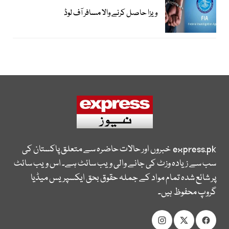
ویزا حاصل کرنے والا مسافر آف لوڈ
express.pk
خبروں اور حالات حاضرہ سے متعلق پاکستان کی
سب سے زیادہ وزٹ کی جانے والی ویب سائٹ ہے۔ اس ویب سائٹ
پر شائع شدہ تمام مواد کے جملہ حقوق بحق ایکسپریس میڈیا
گروپ محفوظ ہیں۔