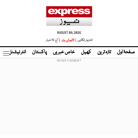
AUGUST 09, 2026
اشتہار لگائیں |
لائیو ٹی وی
| آج کا اخبار
صفحۂ اول
تازہ ترین
کھیل
خاص خبریں
پاکستان
انٹر نیشنل
ٹا