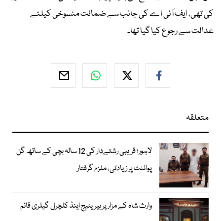
کی تھی، ایف آئی اے کی جانب سے ضمانت منسوخی کیلئے
عدالت سے رجوع کیا گیا تھا۔
متعلقہ
لاہور؛ قریبی رشتےدار کی 12 سالہ بچی کے ساتھ گن
پوائنٹ پر زیادتی، ملزم گرفتار
وارث شاہ کے مزار پر ہیریٹیج اینڈ کلچرل گیلری قائم