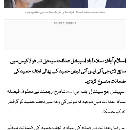
نجف حمید محکمہ انسداد رشوت ستانی کو ایک مقدمہ میں مطلوب تھے۔
اسلام آباد:
اسلام آباد اسپیشل عدالت سینٹرل نے فراڈ کیس میں
سابق ڈی جی آئی ایس آئی فیض حمید کے بھائی نجف حمید کی
ضمانت منسوخ کردی۔
اسپیشل جج سینٹرل ایف آئی اے شاہ رخ ارجمند نے محفوظ فیصلہ
سنایا، عدالت میں موجود نہ ہونے کی وجہ سے نجف حمید کو گرفتار
نہ کیا جاسکا۔
اس قبل عدالت نے صلح کی بنیاد پر نجف حمید کی ضمانت منظور