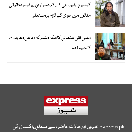
کیمبرج یونیورسٹی کے کم عمر ترین پروفیسر تحقیقی
مقالوں میں چوری کے الزام پر مستعفی
مفتی تقی عثمانی کا مکہ مشترکہ دفاعی معاہدے
کا خیرمقدم
express.pk
خبروں اور حالات حاضرہ سے متعلق پاکستان کی