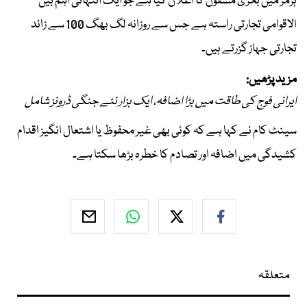
ہرمز میں بحری مشقوں کا اعلان کیا ہے جو ایک انتہائی اہم بین
الاقوامی تجارتی راستہ ہے جس سے روزانہ لگ بھگ 100 سے زائد
تجارتی جہاز گزرتے ہیں۔
مزید پڑھیں:
ایرانی فوج کی طاقت میں بڑا اضافہ، ایک ہزار نئے جنگی ڈرونز شامل
سینٹ کام نے کہا ہے کہ کوئی بھی غیر محفوظ یا اشتعال انگیز اقدام
کشیدگی میں اضافہ اور تصادم کا خطرہ بڑھا سکتا ہے۔
متعلقہ