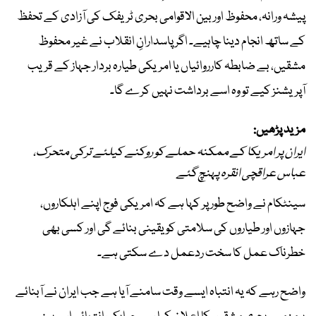
پیشہ ورانہ، محفوظ اور بین الاقوامی بحری ٹریفک کی آزادی کے تحفظ
کے ساتھ انجام دینا چاہیے۔ اگر پاسدارانِ انقلاب نے غیر محفوظ
مشقیں، بے ضابطہ کارروائیاں یا امریکی طیارہ بردار جہاز کے قریب
آپریشنز کیے تو وہ اسے برداشت نہیں کرے گا۔
مزید پڑھیں:
ایران پر امریکا کے ممکنہ حملے کو روکنے کیلئے ترکی متحرک،
عباس عراقچی انقرہ پہنچ گئے
سینٹکام نے واضح طور پر کہا ہے کہ امریکی فوج اپنے اہلکاروں،
جہازوں اور طیاروں کی سلامتی کو یقینی بنائے گی اور کسی بھی
خطرناک عمل کا سخت ردعمل دے سکتی ہے۔
واضح رہے کہ یہ انتباہ ایسے وقت سامنے آیا ہے جب ایران نے آبنائے