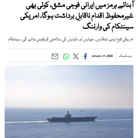
آبنائے ہرمز میں ایرانی فوجی مشق، کوئی بھی
غیرمحفوظ اقدام ناقابلِ برداشت ہوگا، امریکی
سینٹکام کی وارننگ
امریکی فوج اپنے اہلکاروں، جہازوں اور طیاروں کی سلامتی کو یقینی بنائے گی، سینٹکام
ویب ڈیسک
January 31, 2026