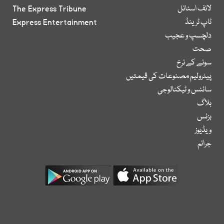
لائف اسٹائل
The Express Tribune
ٹاپ ٹرینڈ
Express Entertainment
دلچسپ و عجیب
صحت
سونے کے نرخ
پیٹرولیم مصنوعات کی قیمتیں
سائنس و ٹیکنالوجی
بلاگ
بزنس
ویڈیوز
جرائم