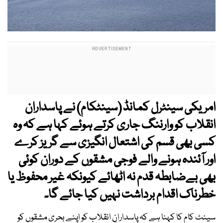
امریکی سینٹرل کمانڈ (سینٹکام) نے پاسداران
انقلاب کو وارننگ جاری کرتے ہوئے کہا ہے کہ وہ
کسی بھی قسم کی اشتعال انگیزی سے گریز کرے
اور آئندہ ہونے والے فوجی مشقوں کے دوران کوئی
بھی بےضابطہ قدم نہ اٹھائے کیونکہ غیر محفوظ یا
خطرناک اقدام برداشت نہیں کیا جائے گا۔
سینٹ کام کا کہنا ہے کہ پاسدارانِ انقلاب کو اپنے بحری مشقوں کو