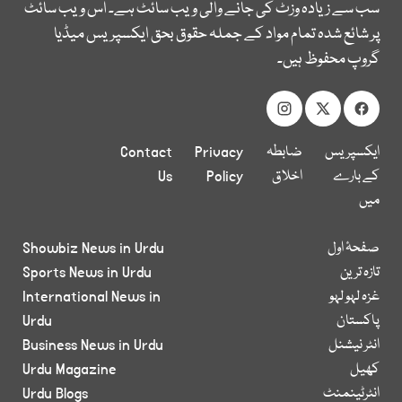
سب سے زیادہ وزٹ کی جانے والی ویب سائٹ ہے۔ اس ویب سائٹ
پر شائع شدہ تمام مواد کے جملہ حقوق بحق ایکسپریس میڈیا
گروپ محفوظ ہیں۔
ایکسپریس
ضابطہ
Privacy
Contact
کے بارے
اخلاق
Policy
Us
میں
صفحۂ اول
Showbiz News in Urdu
تازہ ترین
Sports News in Urdu
غزہ لہو لہو
International News in
پاکستان
Urdu
انٹر نیشنل
Business News in Urdu
کھیل
Urdu Magazine
انٹرٹینمنٹ
Urdu Blogs