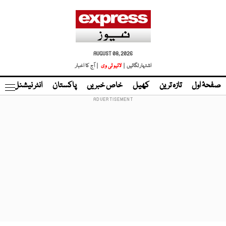
AUGUST 08, 2026
اشتہار لگائیں |
لائیو ٹی وی
| آج کا اخبار
صفحۂ اول
تازہ ترین
کھیل
خاص خبریں
پاکستان
انٹر نیشنل
ٹا