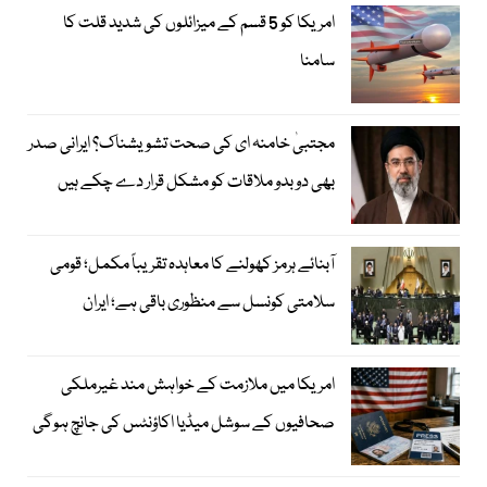
امریکا کو 5 قسم کے میزائلوں کی شدید قلت کا
سامنا
مجتبیٰ خامنہ ای کی صحت تشویشناک؟ ایرانی صدر
بھی دوبدو ملاقات کو مشکل قرار دے چکے ہیں
آبنائے ہرمز کھولنے کا معاہدہ تقریباً مکمل؛ قومی
سلامتی کونسل سے منظوری باقی ہے؛ ایران
امریکا میں ملازمت کے خواہش مند غیرملکی
صحافیوں کے سوشل میڈیا اکاؤنٹس کی جانچ ہوگی